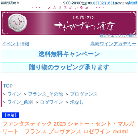
Mail
9:00-20:00
0273231621
群馬県高崎市
営業 TEL:
(9:00-18:00)
--- ソムリエがいる店 ---
最近チェックした商品
イベント情報
高崎ワインアカデミー
送料無料キャンペーン
贈り物のラッピング承ります
TOP
ワイン
フランス_その他
プロヴァンス
>
>
>
ワイン_色別
ロゼワイン
泡なし
>
>
>
【冷蔵】
ファンタスティック 2023 シャトー・セント・マルガ
リート フランス プロヴァンス ロゼワイン 750ml