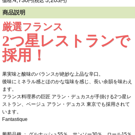
4,730
5,203
価格:
円(税込
円)
商品説明
厳選フランス
2つ星レストランで
採用！
果実味と酸味のバランスが絶妙な上品な辛口。
後味にミネラル感とほのかな塩味を感じ、長い余韻を味わえ
ます。
フランス料理界の巨匠 アラン・デュカスが手掛ける2つ星レ
ストラン、ベージュ アラン・デュカス 東京でも採用されて
います。
Fantastique
葡萄品種 ： グルナッシュ55％、サンソー30％、ロール15％