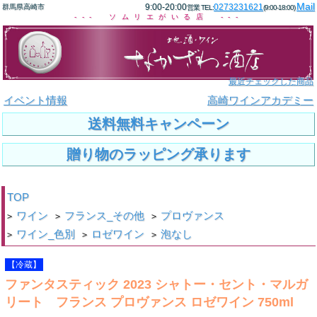
Mail
9:00-20:00
0273231621
群馬県高崎市
営業 TEL:
(9:00-18:00)
--- ソムリエがいる店 ---
最近チェックした商品
イベント情報
高崎ワインアカデミー
送料無料キャンペーン
贈り物のラッピング承ります
TOP
ワイン
フランス_その他
プロヴァンス
>
>
>
ワイン_色別
ロゼワイン
泡なし
>
>
>
【冷蔵】
ファンタスティック 2023 シャトー・セント・マルガ
リート フランス プロヴァンス ロゼワイン 750ml