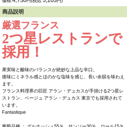
4,730
5,203
価格:
円(税込
円)
商品説明
厳選フランス
2つ星レストランで
採用！
果実味と酸味のバランスが絶妙な上品な辛口。
後味にミネラル感とほのかな塩味を感じ、長い余韻を味わえ
ます。
フランス料理界の巨匠 アラン・デュカスが手掛ける2つ星レ
ストラン、ベージュ アラン・デュカス 東京でも採用されて
います。
Fantastique
葡萄品種 ： グルナッシュ55％、サンソー30％、ロール15％