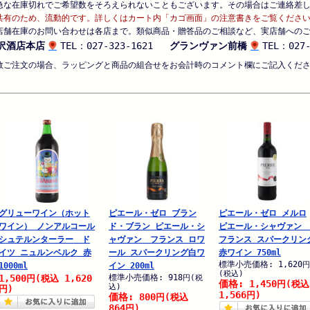
急な在庫切れでご希望数をそろえられないこともございます。その場合はご連絡差
共有のため、流動的です。詳しくはカート内「カゴ画面」の注意書きをご覧くださ
店舗在庫のお問い合わせは各店まで。類似商品・贈答品のご相談など、実店舗への
沢酒店本店
TEL：027-323-1621
グランヴァン前橋
TEL：027-
数ご注文の場合、ラッピングと商品の組合せをお会計時のコメント欄にご記入くだ
グリューワイン（ホット
ピエール・ゼロ ブラン
ピエール・ゼロ メルロ
ワイン） ノンアルコール
ド・ブラン ピエール・シ
ピエール・シャヴァン
シュテルンターラー ド
ャヴァン フランス ロワ
フランス スパークリン
イツ ニュルンベルク 赤
ール スパークリング白ワ
赤ワイン 750ml
標準小売価格: 1,620
円
1000ml
イン 200ml
(税込)
1,500
1,620
標準小売価格: 918
円
(税込
円
(税
価格: 1,450
円
(税込
込)
円)
1,566
円)
価格: 800
円
(税込
864
円)