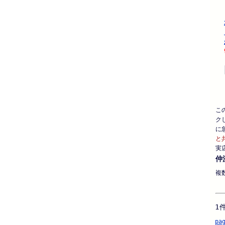
こ
ク
に
と
実
仲
複
1
pa