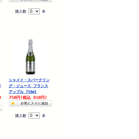
購入数
本
シャメイ・スパークリン
パ
グ・ジュース フランス
アップル 750ml
0
750
810
円
(税込
円)
購入数
本