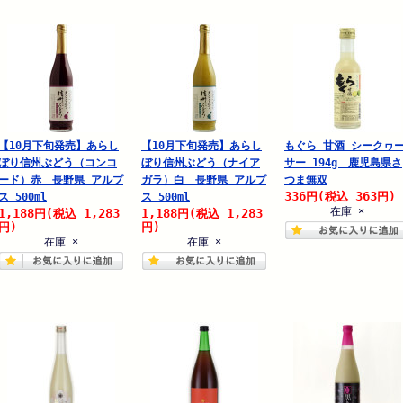
【10月下旬発売】あらし
【10月下旬発売】あらし
もぐら 甘酒 シークヮ
ぼり信州ぶどう（コンコ
ぼり信州ぶどう（ナイア
サー 194g 鹿児島県さ
ード）赤 長野県 アルプ
ガラ）白 長野県 アルプ
つま無双
336
363
円
(税込
円)
ス 500ml
ス 500ml
在庫 ×
1,188
1,283
1,188
1,283
円
(税込
円
(税込
円)
円)
在庫 ×
在庫 ×