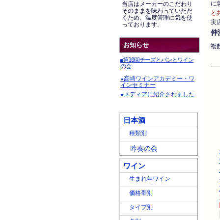
に
当店はメーカーのこだわり
そのままを味わっていただ
と
くため、温度管理に気を使
実
っております。
仲
お知らせ
複
第10回チーズとパンとワイン
■
の会
★高崎ワインアカデミー・ワ
インセミナー
★メディアに紹介されました
日本酒
種類別
吟奏の会
ワイン
生まれ年ワイン
価格帯別
タイプ別