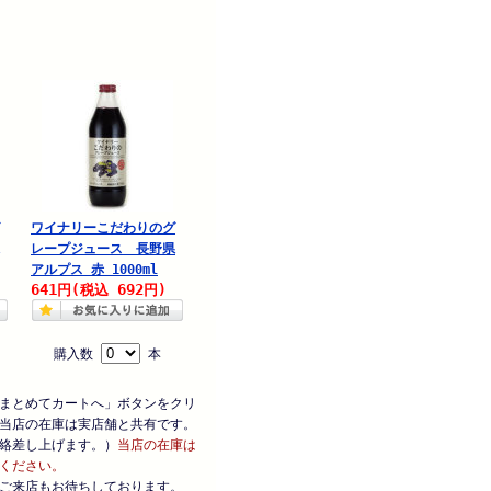
ワイナリーこだわりのグ
レープジュース 長野県
アルプス 赤 1000ml
641
692
円
(税込
円)
購入数
本
まとめてカートへ」ボタンをクリ
当店の在庫は実店舗と共有です。
絡差し上げます。）
当店の在庫は
ください。
ご来店もお待ちしております。