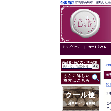
群馬県高崎市 徹底した温度管理
仲沢酒店
トップページ
｜
カートをみる
商品名・紹介文・JAN検索
HOM
商
さらに詳しい
検索はこちら
説
1
こ
ク