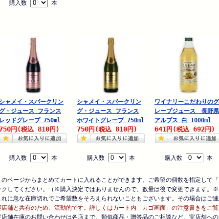
購入数
本
シャメイ・スパークリン
シャメイ・スパークリン
ワイナリーこだわりのグ
グ・ジュース フランス
グ・ジュース フランス
レープジュース 長野県
レッドグレープ 750ml
ホワイトグレープ 750ml
アルプス 白 1000ml
750
810
750
810
641
692
円
(税込
円)
円
(税込
円)
円
(税込
円)
購入数
本
購入数
本
購入数
本
このページからまとめてカートに入れることができます。ご希望の個数を指定して「
ックしてください。（※購入決定ではありませんので、数量は後で変更できます。※
まれに急な在庫切れでご希望数をそろえられないこともございます。その場合はご連
実店舗と共有のため、流動的です。詳しくはカート内「カゴ画面」の注意書きをご覧
実店舗在庫のお問い合わせは各店まで。類似商品・贈答品のご相談など、実店舗への