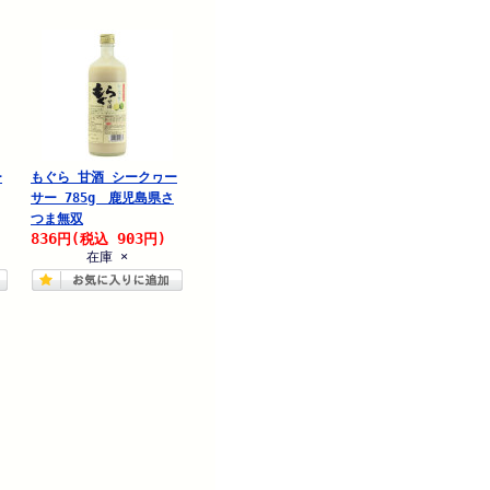
ー
もぐら 甘酒 シークヮー
サー 785g 鹿児島県さ
つま無双
836
903
円
(税込
円)
在庫 ×