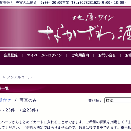
と 充実の品揃え 9:00～20:00営業 TEL:0273231621(9:00～18:00)
｜
会員登録
｜
マイページへログイン
｜
ご利用案内
｜
お問い合せ
｜
お
E
> ノンアルコール
品一覧
明付き
/ 写真のみ
並び順：
件～23件 （全23件）
のページからまとめてカートに入れることができます。ご希望の個数を指定して「
してください。（※購入決定ではありませんので、数量は後で変更できます。※当