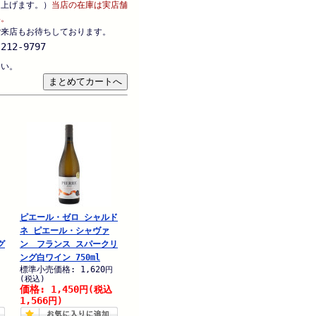
し上げます。）
当店の在庫は実店舗
い。
ご来店もお待ちしております。
212-9797
さい。
ピエール・ゼロ シャルド
ネ ピエール・シャヴァ
グ
ン フランス スパークリ
ング白ワイン 750ml
標準小売価格: 1,620
円
(税込)
価格: 1,450
円
(税込
1,566
円)