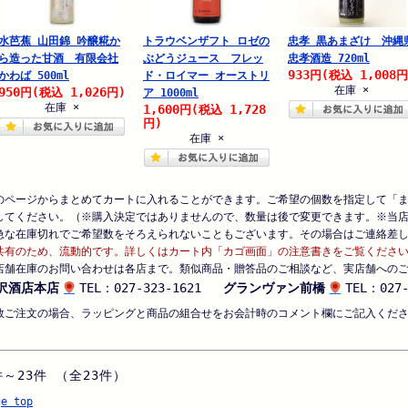
水芭蕉 山田錦 吟醸糀か
トラウベンザフト ロゼの
忠孝 黒あまざけ 沖縄
ら造った甘酒 有限会社
ぶどうジュース フレッ
忠孝酒造 720ml
933
1,008
円
(税込
円
かわば 500ml
ド・ロイマー オーストリ
在庫 ×
950
1,026
円
(税込
円)
ア 1000ml
在庫 ×
1,600
1,728
円
(税込
円)
在庫 ×
のページからまとめてカートに入れることができます。ご希望の個数を指定して「
してください。（※購入決定ではありませんので、数量は後で変更できます。※当
急な在庫切れでご希望数をそろえられないこともございます。その場合はご連絡差
共有のため、流動的です。詳しくはカート内「カゴ画面」の注意書きをご覧くださ
店舗在庫のお問い合わせは各店まで。類似商品・贈答品のご相談など、実店舗への
沢酒店本店
TEL：027-323-1621
グランヴァン前橋
TEL：027-
数ご注文の場合、ラッピングと商品の組合せをお会計時のコメント欄にご記入くだ
件～23件 （全23件）
ge top