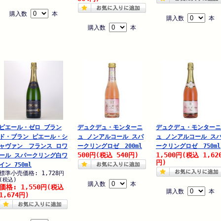
購入数
本
購入数
本
購入数
本
ピエール・ゼロ ブラン
デュクデュ・モンターニ
デュクデュ・モンターニ
ド・ブラン ピエール・シ
ュ ノンアルコール スパ
ュ ノンアルコール ス
ャヴァン フランス ロワ
ークリングロゼ 200ml
ークリングロゼ 750ml
500
540
1,500
1,62
円
(税込
円)
円
(税込
ール スパークリング白ワ
円)
イン 750ml
標準小売価格: 1,728
円
(税込)
購入数
本
価格: 1,550
円
(税込
購入数
本
1,674
円)