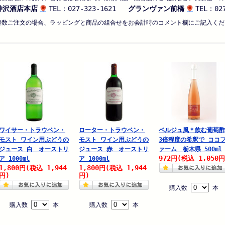
仲沢酒店本店
TEL：027-323-1621
グランヴァン前橋
TEL：027
複数ご注文の場合、ラッピングと商品の組合せをお会計時のコメント欄にご記入くだ
ワイサー・トラウベン・
ローター・トラウベン・
ベルジュ風＊飲む葡萄酢
モスト ワイン用ぶどうの
モスト ワイン用ぶどうの
3倍程度の希釈で ココ
ジュース 白 オーストリ
ジュース 赤 オーストリ
ァーム 栃木県 500ml
972
1,050
円
(税込
円
ア 1000ml
ア 1000ml
1,800
1,944
1,800
1,944
円
(税込
円
(税込
円)
円)
購入数
本
購入数
本
購入数
本