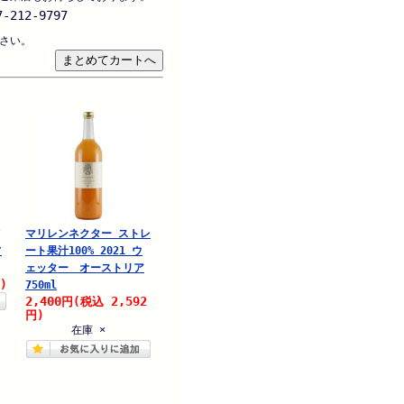
-212-9797
さい。
マリレンネクター ストレ
フ
ート果汁100% 2021 ウ
ェッター オーストリア
)
750ml
2,400
2,592
円
(税込
円)
在庫 ×