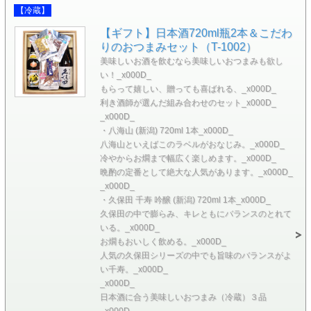
【冷蔵】
【ギフト】日本酒720ml瓶2本＆こだわ
りのおつまみセット（T-1002）
美味しいお酒を飲むなら美味しいおつまみも欲し
い！_x000D_
もらって嬉しい、贈っても喜ばれる、_x000D_
利き酒師が選んだ組み合わせのセット_x000D_
_x000D_
・八海山 (新潟) 720ml 1本_x000D_
八海山といえばこのラベルがおなじみ。_x000D_
冷やからお燗まで幅広く楽しめます。_x000D_
晩酌の定番として絶大な人気があります。_x000D_
_x000D_
・久保田 千寿 吟醸 (新潟) 720ml 1本_x000D_
久保田の中で膨らみ、キレともにバランスのとれて
いる。_x000D_
お燗もおいしく飲める。_x000D_
人気の久保田シリーズの中でも旨味のバランスがよ
い千寿。_x000D_
_x000D_
日本酒に合う美味しいおつまみ（冷蔵）３品
_x000D_