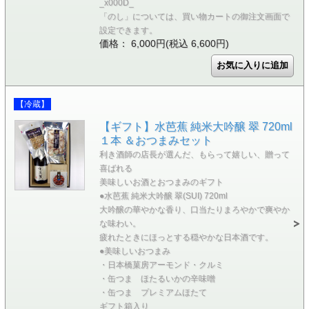
_x000D_
「のし」については、買い物カートの御注文画面で
設定できます。
価格： 6,000円(税込 6,600円)
【冷蔵】
【ギフト】水芭蕉 純米大吟醸 翠 720ml
１本 ＆おつまみセット
利き酒師の店長が選んだ、もらって嬉しい、贈って
喜ばれる
美味しいお酒とおつまみのギフト
●水芭蕉 純米大吟醸 翠(SUI) 720ml
大吟醸の華やかな香り、口当たりまろやかで爽やか
な味わい。
疲れたときにほっとする穏やかな日本酒です。
●美味しいおつまみ
・日本橋菓房アーモンド・クルミ
・缶つま ほたるいかの辛味噌
・缶つま プレミアムほたて
ギフト箱入り