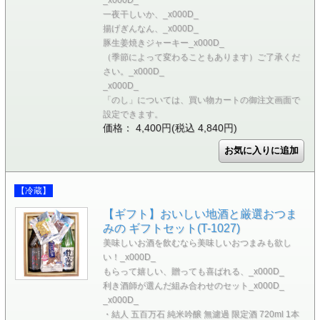
一夜干しいか、_x000D_
揚げぎんなん、_x000D_
豚生姜焼きジャーキー_x000D_
（季節によって変わることもあります）ご了承くだ
さい。_x000D_
_x000D_
「のし」については、買い物カートの御注文画面で
設定できます。
価格： 4,400円(税込 4,840円)
【冷蔵】
【ギフト】おいしい地酒と厳選おつま
みの ギフトセット(T-1027)
美味しいお酒を飲むなら美味しいおつまみも欲し
い！_x000D_
もらって嬉しい、贈っても喜ばれる、_x000D_
利き酒師が選んだ組み合わせのセット_x000D_
_x000D_
・結人 五百万石 純米吟醸 無濾過 限定酒 720ml 1本