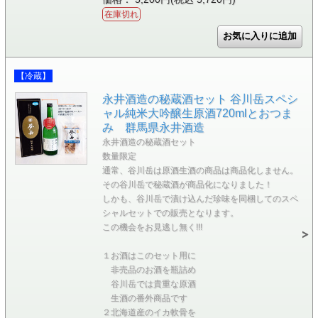
在庫切れ
【冷蔵】
永井酒造の秘蔵酒セット 谷川岳スペシ
ャル純米大吟醸生原酒720mlとおつま
み 群馬県永井酒造
永井酒造の秘蔵酒セット
数量限定
通常、谷川岳は原酒生酒の商品は商品化しません。
その谷川岳で秘蔵酒が商品化になりました！
しかも、谷川岳で漬け込んだ珍味を同梱してのスペ
シャルセットでの販売となります。
この機会をお見逃し無く!!!
１お酒はこのセット用に
非売品のお酒を瓶詰め
谷川岳では貴重な原酒
生酒の番外商品です
２北海道産のイカ軟骨を