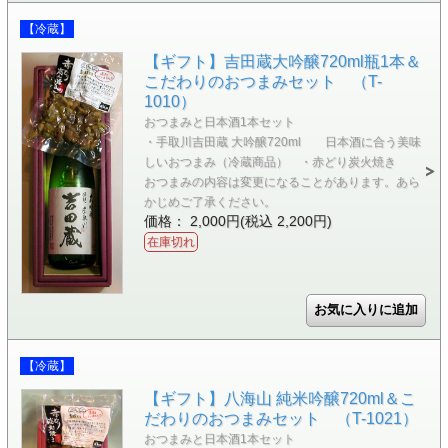
【冷蔵】
【ギフト】吉田蔵大吟醸720ml瓶1本＆
こだわりのおつまみセット （T-
1010）
おつまみと日本酒1本セット
・手取川吉田蔵 大吟醸720ml 日本酒に合う美味
しいおつまみ（冷蔵商品） ・赤どり炭火焼き
おつまみの内容は変更になることがあります。あら
かじめご了承ください。
価格： 2,000円(税込 2,200円)
在庫切れ
【冷蔵】
【ギフト】八海山 純米吟醸720ml＆こ
だわりのおつまみセット （T-1021）
おつまみと日本酒1本セット