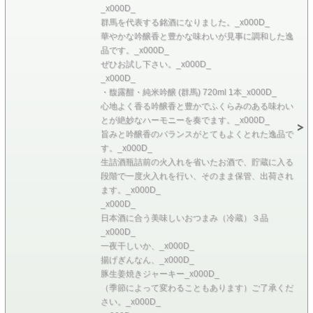
_x000D_
群馬を代表する銘酒になりました。_x000D_
華やかな吟醸香と豊かな味わいが見事に調和した逸
品です。_x000D_
ぜひお試し下さい。_x000D_
_x000D_
・馥露酣・純米吟醸 (群馬) 720ml 1本_x000D_
心地よく香る吟醸香と豊かでふくらみのある味わい
とが絶妙なハーモニーを奏でます。_x000D_
旨みと吟醸香のバランスがとてもよくとれた逸品で
す。_x000D_
生詰酒瓶詰前の火入れを省いたお酒で、貯蔵に入る
段階で一度火入れを行い、そのまま保管、出荷され
ます。_x000D_
_x000D_
日本酒に合う美味しいおつまみ（冷蔵）３品
_x000D_
一夜干しいか、_x000D_
揚げぎんなん、_x000D_
豚生姜焼きジャーキー_x000D_
（季節によって変わることもあります）ご了承くだ
さい。_x000D_