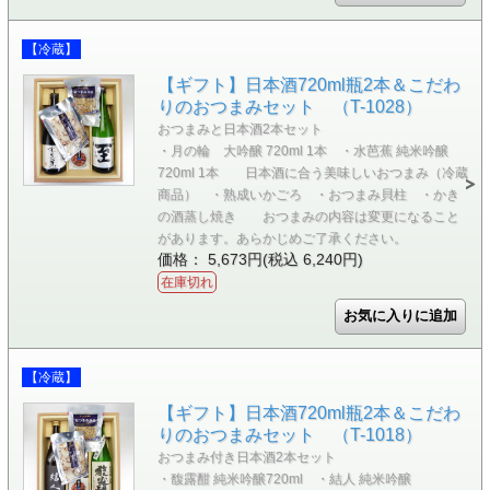
【冷蔵】
【ギフト】日本酒720ml瓶2本＆こだわ
りのおつまみセット （T-1028）
おつまみと日本酒2本セット
・月の輪 大吟醸 720ml 1本 ・水芭蕉 純米吟醸
720ml 1本 日本酒に合う美味しいおつまみ（冷蔵
商品） ・熟成いかごろ ・おつまみ貝柱 ・かき
の酒蒸し焼き おつまみの内容は変更になること
があります。あらかじめご了承ください。
価格： 5,673円(税込 6,240円)
在庫切れ
【冷蔵】
【ギフト】日本酒720ml瓶2本＆こだわ
りのおつまみセット （T-1018）
おつまみ付き日本酒2本セット
・馥露酣 純米吟醸720ml ・結人 純米吟醸