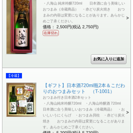
・八海山 純米吟醸720ml 日本酒に合う美味しい
おつまみ（冷蔵商品） ・赤どり炭火焼き おつ
まみの内容は変更になることがあります。あらかじ
めご了承ください。
価格： 2,500円(税込 2,750円)
在庫切れ
【冷蔵】
【ギフト】日本酒720ml瓶2本＆こだわ
りのおつまみセット （T-1001）
おつまみ付き日本酒2本セット
・八海山純米吟醸720ml ・八海山吟醸酒 720ml
日本酒に合う美味しいおつまみ（冷蔵商品） ・お
いしいうにくらげ ・おつまみ貝柱 ・赤どり炭火
焼き おつまみの内容は変更になることがありま
す。あらかじめご了承ください。
価格： 5,200円(税込 5,720円)