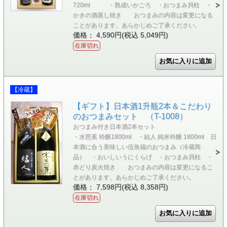
720ml ・熟成いかごろ ・おつまみ貝柱 ・
かきの酒蒸し焼き おつまみの内容は変更になる
ことがあります。あらかじめご了承ください。
価格： 4,590円(税込 5,049円)
在庫切れ
【冷蔵】
【ギフト】日本酒1升瓶2本＆こだわり
のおつまみセット （T-1008）
おつまみ付き日本酒2本セット
・水芭蕉 吟醸1800ml ・結人 純米吟醸 1800ml 日
本酒に合う美味しい伍魚福のおつまみ（冷蔵商
品） ・おいしいうにくらげ ・おつまみ貝柱 ・
赤どり炭火焼き おつまみの内容は変更になるこ
とがあります。あらかじめご了承ください。
価格： 7,598円(税込 8,358円)
在庫切れ