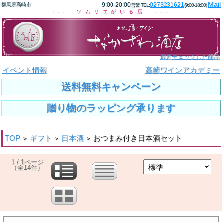
Mail
9:00-20:00
0273231621
群馬県高崎市
営業 TEL:
(9:00-18:00)
--- ソムリエがいる店 ---
最近チェックした商品
イベント情報
高崎ワインアカデミー
送料無料キャンペーン
贈り物のラッピング承ります
TOP
ギフト
日本酒
おつまみ付き日本酒セット
>
>
>
1 / 1ページ
（全14件）