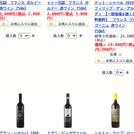
元詰 フランス ボルドー
ャトー元詰 フランス ボ
テット・シャペル 2020
赤ワイン 750ml
ルドー 赤ワイン 750ml
フィリップ・デュ・アル
2,600
2,860
2,800
3,080
円
(税込
円
(税込
ディ 【一部地域を除く
円)
円)
料無料】 フランス ブ
ゴーニュ 赤ワイン
750ml
購入数
本
購入数
本
標準小売価格: 23,100
(税込)
価格: 19,000
円
(税
20,900
円)
在庫 ○
購入数
本
グラン・レセルバ 1988
エグリ・ビィガヴェール
シャトー・クープ・ロー