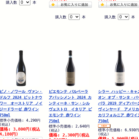
購入数
本
購入数
本
購入数
本
ピノ・ノワール ヴァン・
ピエモンテ バルベーラ
シラー ハッピー・キャ
ドルフ 2024 ピットナウ
アパッシメント 2024 カ
オン オブ・サンタ・バ
ワー オーストリア ノイ
ンティーネ・サン・シル
バラ 2019 ディアバー
ジードラーゼ 赤ワイン
ヴェストロ イタリア ピ
ヴィンヤード アメリカ
750ml
エモンテ 赤ワイン
カリフォルニア 赤ワイ
標準小売価格: 4,290
円
750ml
750ml
(税込)
標準小売価格: 2,640
円
価格: 3,800
円
(税込
標準小売価格: 6,930
円
(税込)
4,180
円)
(税込)
価格: 2,300
円
(税込
価格: 5,900
円
(税込