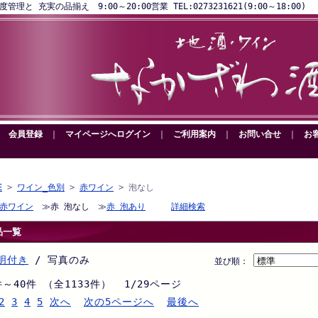
と 充実の品揃え 9:00～20:00営業 TEL:0273231621(9:00～18:00)
｜
会員登録
｜
マイページへログイン
｜
ご利用案内
｜
お問い合せ
｜
お
E
>
ワイン_色別
>
赤ワイン
> 泡なし
赤ワイン
≫赤 泡なし ≫
赤 泡あり
詳細検索
品一覧
明付き
/ 写真のみ
並び順：
件～40件 （全1133件） 1/29ページ
2
3
4
5
次へ
次の5ページへ
最後へ