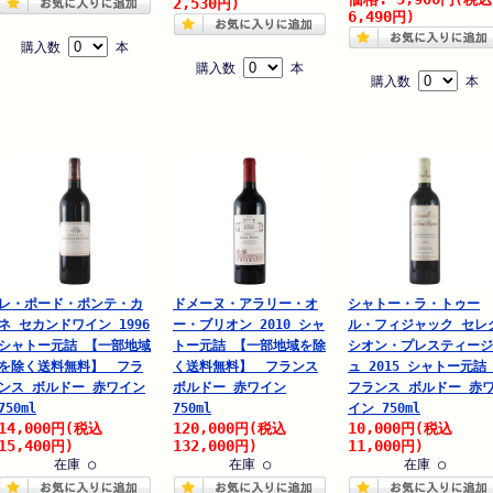
2,530
円)
6,490
円)
購入数
本
購入数
本
購入数
本
レ・ポード・ポンテ・カ
ドメーヌ・アラリー・オ
シャトー・ラ・トゥー
ネ セカンドワイン 1996
ー・ブリオン 2010 シャ
ル・フィジャック セレ
シャトー元詰 【一部地域
トー元詰 【一部地域を除
シオン・プレスティージ
を除く送料無料】 フラ
く送料無料】 フランス
ュ 2015 シャトー元
ンス ボルドー 赤ワイン
ボルドー 赤ワイン
フランス ボルドー 赤
750ml
750ml
イン 750ml
14,000
120,000
10,000
円
(税込
円
(税込
円
(税込
15,400
132,000
11,000
円)
円)
円)
在庫 ○
在庫 ○
在庫 ○