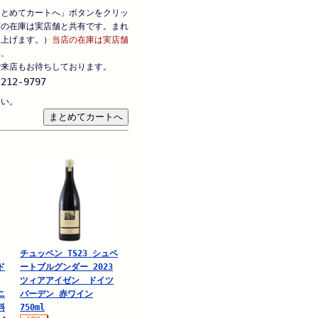
まとめてカートへ」ボタンをクリッ
店の在庫は実店舗と共有です。まれ
し上げます。）
当店の在庫は実店舗
い。
ご来店もお待ちしております。
212-9797
さい。
チュッペン TS23 シュペ
ド
ートブルグンダー 2023
ツィアアイゼン ドイツ
ニ
バーデン 赤ワイン
料
750ml