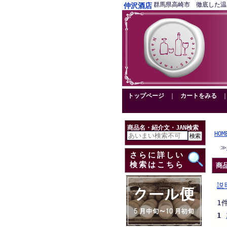
群馬県高崎市 徹底した温度管理
仲沢酒店
トップページ
｜
カートをみる
商品名・紹介文・JAN検索
HOM
≫
さらに詳しい
検索はこちら
商
説
1
1