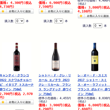
標準小売価格: 4,400
円
価格: 4,300
価格: 6,900
円
(税込
円
(税込
(税込)
4,730
7,590
円)
円)
価格: 3,800
円
(税込
4,180
円)
購入数
本
購入数
本
購入数
本
キャンティ・クラシコ
シャトー・ド・クレ・リ
レ・オー・ド・スミス
2022 スクワルチャルー
カール エノテラ 2023
2017 シャトー・スミ
ピ イタリア トスカーナ
クレ・リカール フラン
ス・オー・ラフィット
赤ワイン 750ml
ス ラングドック 赤ワイ
フランス ボルドー 赤
2,700
2,970
円
(税込
ン 750ml
イン 750ml
円)
標準小売価格: 4,455
標準小売価格: 8,030
円
円
(税込)
(税込)
価格: 3,900
価格: 6,800
円
(税込
円
(税込
4,290
7,480
円)
円)