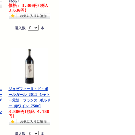
(税込)
価格: 3,300
円
(税込
3,630
円)
購入数
本
ニ
ジョゼフィーヌ・ド・ボ
ー
ールガール 2011 シャト
グ
ー元詰 フランス ボルド
ー 赤ワイン 750ml
3,800
4,180
円
(税込
ン
円)
購入数
本