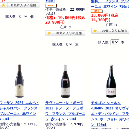
750ml
無料】 フランス ブル
ーニュ 赤ワイン 750m
標準小売価格: 22,000
円
(税込)
13,000
円
(税込
購入数
個
価格: 19,000
円
(税込
14,300
円)
20,900
円)
在庫 ○
在庫 ○
購入数
本
購入数
本
フィサン 2024 エルベ・
サヴィニー・レ・ボーヌ
モルゴン シャルム
シャルロパン フランス
2023 ドメーヌ・デュボ
<1848> 2023 オリヴィ
ブルゴーニュ 赤ワイン
ワ フランス ブルゴーニ
エ・デ・バルドン フラ
750ml
ュ 赤ワイン 750ml
ンス ボージョレ 赤ワ
標準小売価格: 5,060
標準小売価格: 7,920
円
円
ン 750ml
(税込)
(税込)