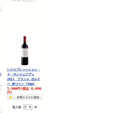
レクスプレッッション・
ク
ド・サンジュリアン
2023 フランス ボルド
詰
ー 赤ワイン 750ml
5,900
6,490
円
(税込
ワ
円)
購入数
本