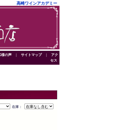
高崎ワインアカデミー
客様の声
｜
サイトマップ
｜
アク
セス
在庫：