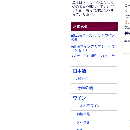
当店はメーカーのこだわり
こ
そのままを味わっていただ
くため、温度管理に気を使
ク
っております。
に
と
お知らせ
実
仲
第10回チーズとパンとワイン
■
の会
複
★高崎ワインアカデミー・ワ
インセミナー
★メディアに紹介されました
日本酒
種類別
吟奏の会
ワイン
生まれ年ワイン
価格帯別
タイプ別