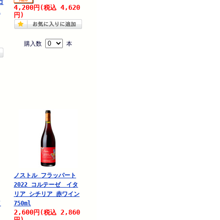
ゴ
4,200
4,620
円
(税込
l
円)
購入数
本
ノストル フラッパート
2022 コルテーゼ イタ
リア シチリア 赤ワイン
イ
750ml
2,600
2,860
円
(税込
円)