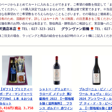
のページからまとめてカートに入れることができます。ご希望の個数を指定して「
してください。（※購入決定ではありませんので、数量は後で変更できます。※当
急な在庫切れでご希望数をそろえられないこともございます。その場合はご連絡差
共有のため、流動的です。詳しくはカート内「カゴ画面」の注意書きをご覧くださ
店舗在庫のお問い合わせは各店まで。類似商品・贈答品のご相談など、実店舗への
沢酒店本店
TEL：027-323-1621
グランヴァン前橋
TEL：027-
数ご注文の場合、ラッピングと商品の組合せをお会計時のコメント欄にご記入くだ
【ギフト】プリミティー
シャトー・グリュオー・
ブルゴーニュ・ピノ・ノ
ボ・ディ・マンドゥーリ
ラローズ メドック 第2
ワール キュヴェ・ロン
ア750ml １本 ＆おつま
級格付 2022 【一部地域
2024 アントワーヌ・ル
みセット
を除く送料無料】 フラ
プ ティ・ド・ラ・ビー
3,416
3,758
円
(税込
ンス ボルドー 赤ワイン
ュ 【一部地域を除く送
円)