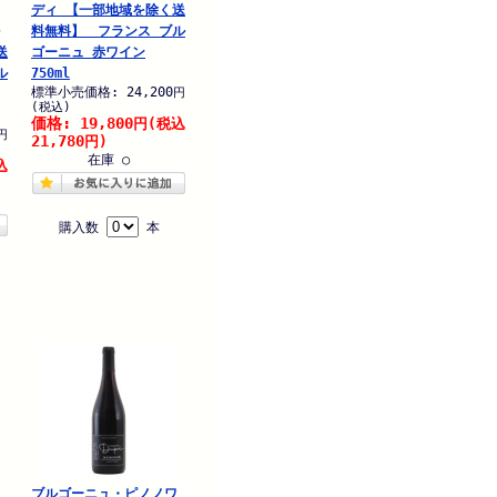
ディ 【一部地域を除く送
料無料】 フランス ブル
送
ゴーニュ 赤ワイン
ル
750ml
標準小売価格: 24,200
円
(税込)
価格: 19,800
円
(税込
円
21,780
円)
在庫 ○
込
購入数
本
ブルゴーニュ・ピノノワ