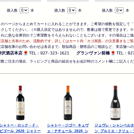
購入数
本
購入数
本
購入数
本
このページからまとめてカートに入れることができます。ご希望の個数を指定して「
ックしてください。（※購入決定ではありませんので、数量は後で変更できます。※
まれに急な在庫切れでご希望数をそろえられないこともございます。その場合はご連
実店舗と共有のため、流動的です。詳しくはカート内「カゴ画面」の注意書きをご覧
実店舗在庫のお問い合わせは各店まで。類似商品・贈答品のご相談など、実店舗への
仲沢酒店本店
TEL：027-323-1621
グランヴァン前橋
TEL：027
複数ご注文の場合、ラッピングと商品の組合せをお会計時のコメント欄にご記入くだ
シャトー・ロック・ド・
シャトー・ジゴー キュヴ
ジュヴレ・シャンベルタ
ビゴール 2020 シャトー
ェ・ナチュール 2020 シ
ン プルミエ・クリュ・