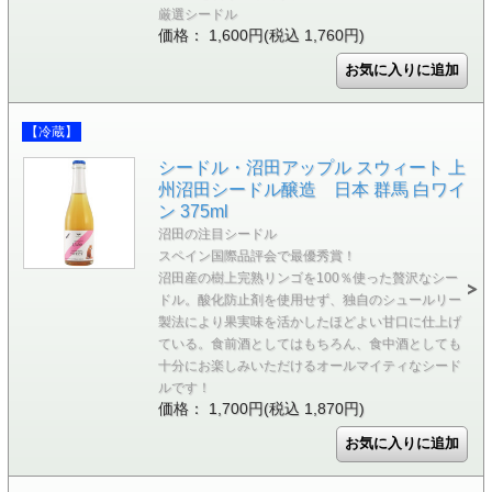
厳選シードル
価格： 1,600円(税込 1,760円)
【冷蔵】
シードル・沼田アップル スウィート 上
州沼田シードル醸造 日本 群馬 白ワイ
ン 375ml
沼田の注目シードル
スペイン国際品評会で最優秀賞！
沼田産の樹上完熟リンゴを100％使った贅沢なシー
ドル。酸化防止剤を使用せず、独自のシュールリー
製法により果実味を活かしたほどよい甘口に仕上げ
ている。食前酒としてはもちろん、食中酒としても
十分にお楽しみいただけるオールマイティなシード
ルです！
価格： 1,700円(税込 1,870円)