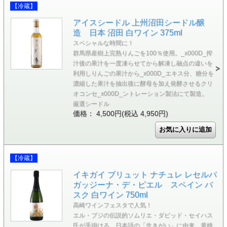
【冷蔵】
アイスシードル 上州沼田シードル醸
造 日本 沼田 白ワイン 375ml
スペシャルな時間に！
群馬県産樹上完熟りんごを100％使用。_x000D_搾
汁後の果汁を一度凍らせてから解凍し融点の違いを
利用しりんごの果汁から_x000D_エキス分、糖分を
濃縮した果汁を抽出後に酵母を加え発酵させるクリ
オコンセ_x000D_ントレーション製法にて製造。
厳選シードル
価格： 4,500円(税込 4,950円)
【冷蔵】
イキガイ ブリュット ナチュレ レセルバ
ガッジーナ・デ・ピエル スペイン バ
スク 白ワイン 750ml
高崎ワインフェスタで人気！
エル・ブジの伝説的ソムリエ・ダビッド・セイハス
氏が手掛ける。日本語の「生きがい」に由来。黄桃