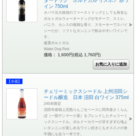
タードッグ ポルトガル リスボア 赤ワ
イン 750ml
オバマ元大統領のファーストドッグとしても有名な
ポルトガルウォータードッグがモチーフ。スミレ、
バニラ、カシスの複雑な香り、スモーキーでスパイ
シーだが、ソフトなタンニンで飲みやすいワインで
す。
厳選ポルトガル
Water Dog Red
価格： 1,600円(税込 1,760円)
【冷蔵】
チェリーミックスシードル 上州沼田シ
ードル醸造 日本 沼田 白ワイン 375ml
240本限定
沼田市産樹上完熟りんごをベースに同市産さくらん
ぼ（一部デンマーク産）をブレンドしたチェリーミ
ックスシードル。ボルドーカラーの甘すぎず心地よ
いタンニンが楽しめるワイン好きにもオススメの食
中酒にも合う一本です。