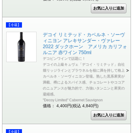
【冷蔵】
デコイ リミテッド・カベルネ・ソーヴ
ィニヨン アレキサンダー・ヴァレー
2022 ダックホーン アメリカ カリフォ
ルニア 赤ワイン 750ml
デコピンワインで話題に！
デコイの上級キュヴェ「デコイ・リミテッド」自社
畑リッジラインとブラウネルを核に満を持して格上
カベルネ・ソーヴィニヨン登場。熟した黒系果実が
満載、樽によるスパイス感、チョコレートやココア
のニュアンスが魅力的で、力強いタンニンと果実の
凝縮感。
"Decoy Limited" Cabernet Sauvignon
価格： 4,400円(税込 4,840円)
【冷蔵】