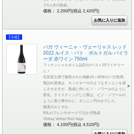
て4ヵ月の熟成。
価格： 2,200円(税込 2,420円)
【冷蔵】
バガ ヴィーニャ・ヴェーリャス レッド
2022 ルイス・パト ポルトガル バイラ
ーダ 赤ワイン 750ml
フィナンシャルタイム誌EUのベスト25ワイナリー
に！
石灰質土壌で栽培された樹齢20＝80年のバガ使用。
瓶詰め直後は、ネッビオーロのようなタンニンを感
じさせますが、熟成に伴いピノ・ノワールのように
変化。テイスティングした際は、ピノ・ノワールの
ように香り華やかに、タンニン円やかでした。
厳選ポルトガル
60Lのフレンチオークで12か月熟成
Vinhas Velhas Red Vaga
価格： 4,100円(税込 4,510円)