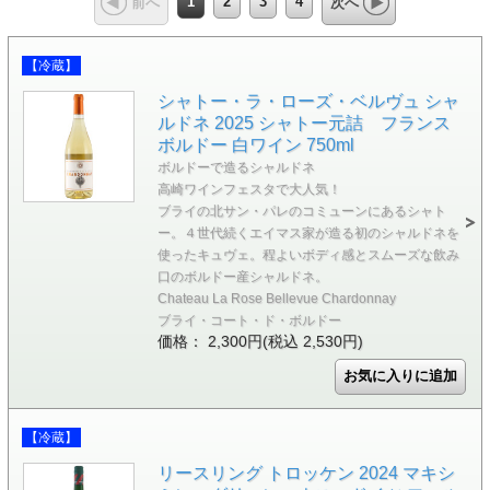
1
2
3
4
前へ
次へ
【冷蔵】
シャトー・ラ・ローズ・ベルヴュ シャ
ルドネ 2025 シャトー元詰 フランス
ボルドー 白ワイン 750ml
ボルドーで造るシャルドネ
高崎ワインフェスタで大人気！
ブライの北サン・パレのコミューンにあるシャト
ー。４世代続くエイマス家が造る初のシャルドネを
使ったキュヴェ。程よいボディ感とスムーズな飲み
口のボルドー産シャルドネ。
Chateau La Rose Bellevue Chardonnay
ブライ・コート・ド・ボルドー
価格： 2,300円(税込 2,530円)
【冷蔵】
リースリング トロッケン 2024 マキシ