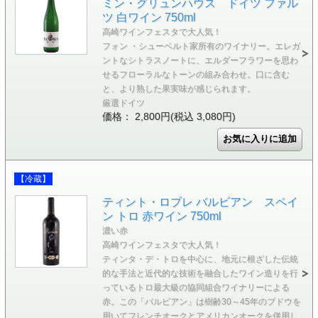
ミン・グリュンハウス ドイツ ファル
ツ 白ワイン 750ml
高崎ワインフェスタで大人気！
フォン ・シューベルト家所有のワイナリー。エレガ
ントなシトラスノートに、エルダーフラワーを思わ
せるフローラルなトーンの組み合わせ。口に含む
と、より熟した果実味が感じられます。
厳選ドイツ
価格： 2,800円(税込 3,080円)
【冷蔵】
ティント・ロブレ バルビアン スペイ
ン トロ 赤ワイン 750ml
濃い赤
高崎ワインフェスタで大人気！
ティンタ・デ・トロを中心に、地元に根ざした伝統
的な手法と近代的な技術を融合したワイン造りを行
っているトロ最大級の協同組合ワイナリーによる
赤。この「バルビアン」は樹齢30～45年のブドウを
用いてフレンチオークとアメリカンオークを併用し