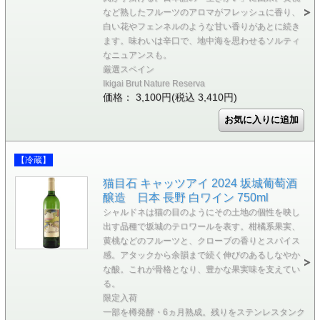
など熟したフルーツのアロマがフレッシュに香り、
白い花やフェンネルのような甘い香りがあとに続き
ます。味わいは辛口で、地中海を思わせるソルティ
なニュアンスも。
厳選スペイン
Ikigai Brut Nature Reserva
価格： 3,100円(税込 3,410円)
【冷蔵】
猫目石 キャッツアイ 2024 坂城葡萄酒
醸造 日本 長野 白ワイン 750ml
シャルドネは猫の目のようにその土地の個性を映し
出す品種で坂城のテロワールを表す。柑橘系果実、
黄桃などのフルーツと、クローブの香りとスパイス
感。アタックから余韻まで続く伸びのあるしなやか
な酸。これが骨格となり、豊かな果実味を支えてい
る。
限定入荷
一部を樽発酵・6ヵ月熟成。残りをステンレスタンク