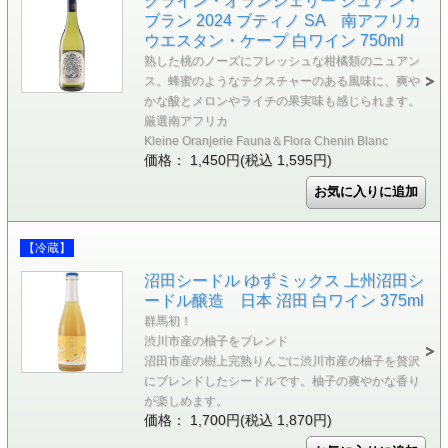
クライン・オランジェリー シュナン・
ブラン 2024 ブティノ SA 南アフリカ
ウエスタン・ケープ 白ワイン 750ml
熟した桃のノーズにフレッシュな柑橘類のニュアン
ス。蜂蜜のようなテクスチャーのある風味に、爽や
かな酸とメロンやライチの果実味も感じられます。
厳選南アフリカ
Kleine Oranjerie Fauna＆Flora Chenin Blanc
価格： 1,450円(税込 1,595円)
【冷蔵】
沼田シードル ゆずミックス 上州沼田シ
ードル醸造 日本 沼田 白ワイン 375ml
群馬初！
渋川市産の柚子をブレンド
沼田市産の樹上完熟りんごに渋川市産の柚子を贅沢
にブレンドしたシードルです。柚子の爽やかな香り
が楽しめます。
価格： 1,700円(税込 1,870円)