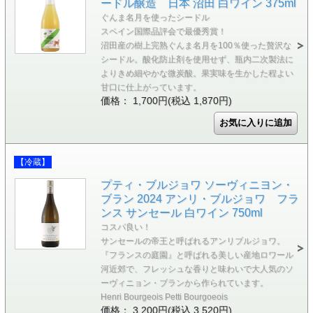
ードル醸造 日本 沼田 白ワイン 375ml
ぐんま名月を使ったシードル
スペイン国際品評会で最優秀賞！
沼田産の樹上完熟ぐんま名月を100％使った贅沢な
シードル。酸化防止剤を使用せず、瓶内二次製法に
よりきめ細やかな微炭酸。果実味を生かした程よい
甘口に仕上がっています。
価格： 1,700円(税込 1,870円)
【冷蔵】
プティ・ブルジョワ ソーヴィニヨン・
ブラン 2024 アンリ・ブルジョワ フラ
ンス サンセール 白ワイン 750ml
コスパ良い！
サンセールの帝王と呼ばれるアンリブルジョワ。
『フランスの庭園』と呼ばれる美しい産地ロワール
河近郊で、フレッシュな香りと味わいで大人気のソ
ーヴィニョン・ブランから作られています。
Henri Bourgeois Petti Bourgoeois
価格： 3,200円(税込 3,520円)