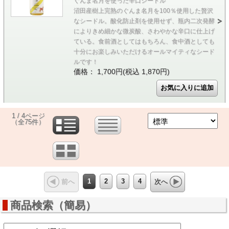
ぐんま名月を使った辛口シードル
沼田産樹上完熟のぐんま名月を100％使用した贅沢
なシードル。酸化防止剤を使用せず、瓶内二次発酵
によりきめ細かな微炭酸、さわやかな辛口に仕上げ
ている。食前酒としてはもちろん、食中酒としても
十分にお楽しみいただけるオールマイティなシード
ルです！
価格： 1,700円(税込 1,870円)
1 / 4ページ
（全75件）
1
2
3
4
前へ
次へ
商品検索（簡易）