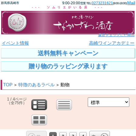
Mail
9:00-20:00
0273231621
群馬県高崎市
営業 TEL:
(9:00-18:00)
--- ソムリエがいる店 ---
最近チェックした商品
イベント情報
高崎ワインアカデミー
送料無料キャンペーン
贈り物のラッピング承ります
TOP
特徴のあるラベル
動物
>
>
1 / 4ページ
（全75件）