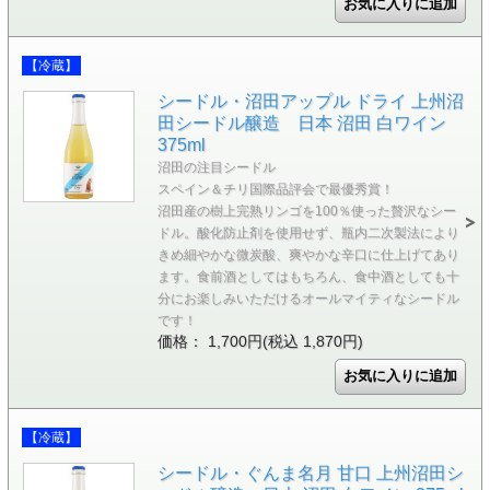
【冷蔵】
シードル・沼田アップル ドライ 上州沼
田シードル醸造 日本 沼田 白ワイン
375ml
沼田の注目シードル
スペイン＆チリ国際品評会で最優秀賞！
沼田産の樹上完熟リンゴを100％使った贅沢なシー
ドル。酸化防止剤を使用せず、瓶内二次製法により
きめ細やかな微炭酸、爽やかな辛口に仕上げてあり
ます。食前酒としてはもちろん、食中酒としても十
分にお楽しみいただけるオールマイティなシードル
です！
価格： 1,700円(税込 1,870円)
【冷蔵】
シードル・ぐんま名月 甘口 上州沼田シ