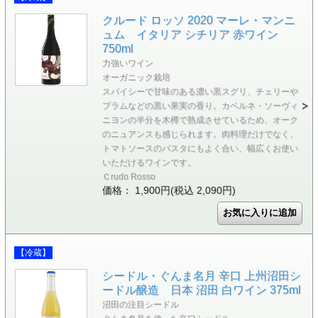
クルード ロッソ 2020 マーレ・マンニ
ュム イタリア シチリア 赤ワイン
750ml
力強いワイン
オーガニック栽培
スパイシーで甘味のある濃い黒スグリ、チェリーや
プラムなどの黒い果実の香り。カベルネ・ソーヴィ
ニヨンの半分を木樽で熟成させているため、オーク
のニュアンスも感じられます。肉料理だけでなく、
トマトソースのパスタにもよく合い、幅広くお使い
いただけるワインです。
Ｃrudo Rosso
価格： 1,900円(税込 2,090円)
【冷蔵】
シードル・ぐんま名月 辛口 上州沼田シ
ードル醸造 日本 沼田 白ワイン 375ml
沼田の注目シードル