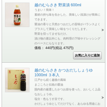
越のむらさき 野菜漬 600ml
うまい！簡単！
素材の持ち味を生かした、美味しい浅漬けが簡単に
できます。
醤油の香りと天然かつおだしの旨味がバランスよく
プラスして美味しい味をつくりだします。
野菜を切ってまぜるだけ。
漬け物の素以外にも、肉料理の下味やドレッシング
のベースにもなります。
価格： 440円(税込 475円)
越のむらさき かつおだししょうゆ
1000ml ３本入
江戸から続く越後の風味
まごころと伝統の醤油
国内産の厳選したかつお節を使った、おいしく上品
なおしょうゆ。
塩分・色もうす目です。
かけしょうゆとしてだけでなく、あらゆる用途にお