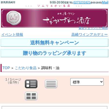
Mail
9:00-20:00
0273231621
群馬県高崎市
営業 TEL:
(9:00-18:00)
--- ソムリエがいる店 ---
最近チェックした商品
イベント情報
高崎ワインアカデミー
送料無料キャンペーン
贈り物のラッピング承ります
TOP
こだわり食品
調味料・油
>
>
1 / 1ページ
（全7件）