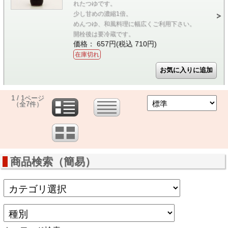
れたつゆです。
少し甘めの濃縮1倍。
めんつゆ、和風料理に幅広くご利用下さい。
開栓後は要冷蔵です。
価格： 657円(税込 710円)
在庫切れ
1 / 1ページ
（全7件）
商品検索（簡易）