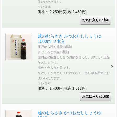
使いいただます。
１L×３本
価格： 2,250円(税込 2,430円)
越のむらさき かつおだししょうゆ
1000ml ２本入
江戸から続く越後の風味
まごころと伝統の醤油
国内産の厳選したかつお節を使った、おいしく上品
なおしょうゆ。
塩分・色もうす目です。
かけしょうゆとしてだけでなく、あらゆる用途にお
使いいただます。
１L×２本
価格： 1,400円(税込 1,512円)
越のむらさき かつおだししょうゆ