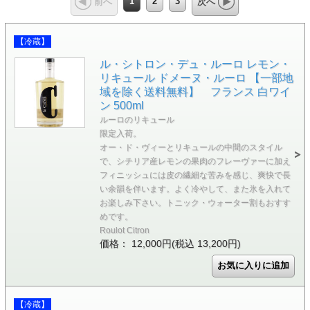
1
2
3
前へ
次へ
【冷蔵】
ル・シトロン・デュ・ルーロ レモン・
リキュール ドメーヌ・ルーロ 【一部地
域を除く送料無料】 フランス 白ワイ
ン 500ml
ルーロのリキュール
限定入荷。
オー・ド・ヴィーとリキュールの中間のスタイル
で、シチリア産レモンの果肉のフレーヴァーに加え
フィニッシュには皮の繊細な苦みを感じ、爽快で長
い余韻を伴います。よく冷やして、また氷を入れて
お楽しみ下さい。トニック・ウォーター割もおすす
めです。
Roulot Citron
価格： 12,000円(税込 13,200円)
【冷蔵】