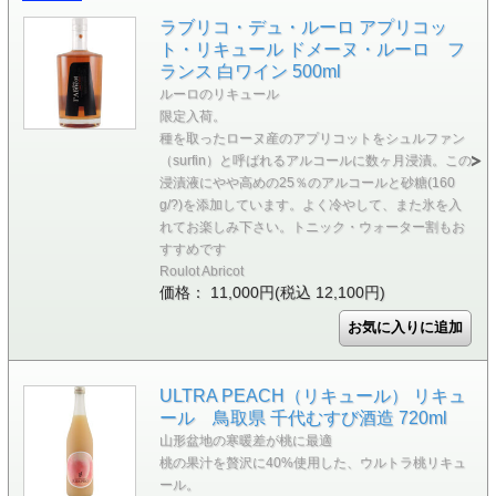
ラブリコ・デュ・ルーロ アプリコッ
ト・リキュール ドメーヌ・ルーロ フ
ランス 白ワイン 500ml
ルーロのリキュール
限定入荷。
種を取ったローヌ産のアプリコットをシュルファン
（surfin）と呼ばれるアルコールに数ヶ月浸漬。この
浸漬液にやや高めの25％のアルコールと砂糖(160
g/?)を添加しています。よく冷やして、また氷を入
れてお楽しみ下さい。トニック・ウォーター割もお
すすめです
Roulot Abricot
価格： 11,000円(税込 12,100円)
ULTRA PEACH（リキュール） リキュ
ール 鳥取県 千代むすび酒造 720ml
山形盆地の寒暖差が桃に最適
桃の果汁を贅沢に40%使用した、ウルトラ桃リキュ
ール。