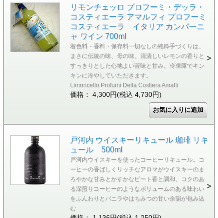
リモンチェッロ プロフーミ・デッラ・
コスティエーラ アマルフィ プロフーミ
コスティエーラ イタリア カンパーニ
ャ ワイン 700ml
着色料・香料・保存料一切なしの純粋手づくりは、
まさに伝統の味、母の味。清清しいレモンの香りと
すっきりとした心地よい苦味と甘み。冷凍庫でキン
キンに冷やしていただきます。
Limoncello Profumi Della Costiera Amalfi
価格： 4,300円(税込 4,730円)
戸河内 ウイスキーリキュール 珈琲 リキ
ュール 500ml
戸河内ウイスキーを使ったコーヒーリキュール。コ
ーヒーの香ばしくリッチなアロマがウイスキーのま
ろやかな甘みとかすかなピート香と調和。コクのあ
る深煎りコーヒーのようなボリュームのある味わい
をふんわりとバニラやはちみつの甘い余韻が包み込
む
価格： 1,136円(税込 1,250円)