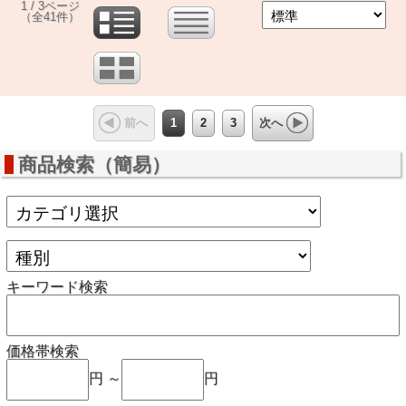
1 / 3ページ
（全41件）
1
2
3
前へ
次へ
商品検索（簡易）
キーワード検索
価格帯検索
円 ～
円