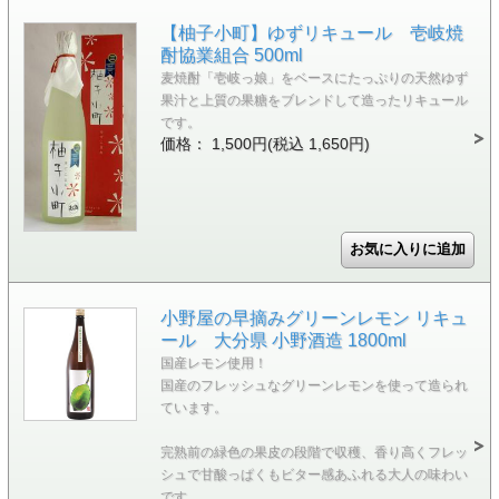
【柚子小町】ゆずリキュール 壱岐焼
酎協業組合 500ml
麦焼酎「壱岐っ娘」をベースにたっぷりの天然ゆず
果汁と上質の果糖をブレンドして造ったリキュール
です。
価格： 1,500円(税込 1,650円)
小野屋の早摘みグリーンレモン リキュ
ール 大分県 小野酒造 1800ml
国産レモン使用！
国産のフレッシュなグリーンレモンを使って造られ
ています。
完熟前の緑色の果皮の段階で収穫、香り高くフレッ
シュで甘酸っぱくもビター感あふれる大人の味わい
です。