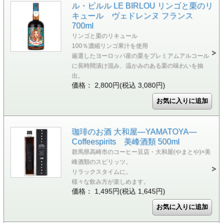
ル・ビルル LE BIRLOU リンゴと栗のリ
キュール ヴェドレンヌ フランス
700ml
リンゴと栗のリキュール
100％濃縮リンゴ果汁を使用
厳選したヨーロッパ産の栗をプレミアムアルコール
に長時間漬け混み、温かみのある栗の味わいを抽
出。
価格： 2,800円(税込 3,080円)
珈琲のお酒 大和屋―YAMATOYA―
Coffeespirits 美峰酒類 500ml
群馬県高崎市のコーヒー豆店・大和屋(やまとや)×美
峰酒類のスピリッツ。
リラックスタイムに。
様々な飲み方が楽しめます。
価格： 1,495円(税込 1,645円)