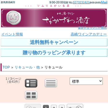
Mail
9:00-20:00
0273231621
群馬県高崎市
営業 TEL:
(9:00-18:00)
--- ソムリエがいる店 ---
最近チェックした商品
イベント情報
高崎ワインアカデミー
送料無料キャンペーン
贈り物のラッピング承ります
TOP
リキュール・他
リキュール
>
>
1 / 3ページ
（全41件）