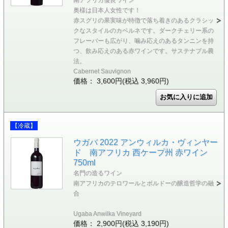
奥様は日本人女性です！
赤スグリの果実味が特徴で落ち着きのあるクラシッ
クなスタイルのカベルネです。ダークチェリー系の
フレーバーも広がり、噛み応えのあるタンニンを持
つ、飲み応えのある赤ワインです。サステナブル農
法。
Cabernet Sauvignon
価格： 3,600円(税込 3,960円)
【冷蔵】
ウガバ 2022 アンウィルカ・ヴィンヤー
ド 南アフリカ 西ケープ州 赤ワイン
750ml
名門の造るワイン
南アフリカのテロワールとボルドーの醸造哲学の融
合
Ugaba Anwilka Vineyard
価格： 2,900円(税込 3,190円)