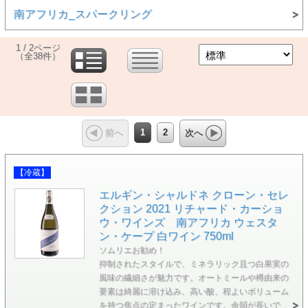
南アフリカ_スパークリング
1 / 2ページ
（全38件）
1
2
前へ
次へ
【冷蔵】
エルギン・シャルドネ クローン・セレ
クション 2021 リチャード・カーショ
ウ・ワインズ 南アフリカ ウェスタ
ン・ケープ 白ワイン 750ml
ソムリエお勧め！
抑制されたスタイルで、ミネラリック且つ白果実の
風味の繊細さが魅力です。オートミールや樽由来の
要素は綺麗に溶け込み、高い酸、程よいボリューム
を持つ焦点の定まったワインです。余韻が長いで