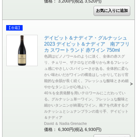
価格： 3,200円(税込 3,520円)
【冷蔵】
デイビット＆ナディア・グルナッシュ
2023 デイビット＆ナディア 南アフリ
カ スワートランド 赤ワイン 750ml
色調はピノノワールのように淡く、全体の赤スグ
リ、チェリー、ザクロなどの香りから来るフレッシ
ュ感にやさしいスパイシーさがある。全体的に柔ら
かい味わいだがワインの構造はしっかりしており官
能的な余韻が長く続く。フレッシュな酸味ときめ細
やかなタンニンが心地よい。
40％を全房発酵を用いテロワールにこだわってい
る。グルナッシュ単一ワイン。フレッシュな酸味と
細かいタンニンが綺麗なワイン。南アを代表するグ
ルナッシュとシュナンブランの造り手、デイビット
＆ナディア
David ＆ Nadia Grenache
価格： 6,300円(税込 6,930円)