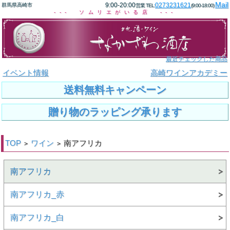
Mail
9:00-20:00
0273231621
群馬県高崎市
営業 TEL:
(9:00-18:00)
--- ソムリエがいる店 ---
最近チェックした商品
イベント情報
高崎ワインアカデミー
送料無料キャンペーン
贈り物のラッピング承ります
TOP
ワイン
南アフリカ
>
>
南アフリカ
南アフリカ_赤
南アフリカ_白