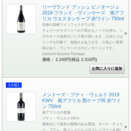
リーヴランド ブッシュ ピノタージュ
2018 フランド・ヴィンヤーズ 南アフ
リカ ウエスタンケープ 赤ワイン 750ml
初春の高崎ワインフェスタで人気
チェリーやラズベリーのア彩かなノーズを持ち、シ
ダやオーク由来のバニラ香が漂います。口当たりは
リッチな印象で、複雑さがあります。心地よい果実
味があり、ワンランク上のピノタージュです。
Lievland Busvine Pinotage
価格： 2,100円(税込 2,310円)
【冷蔵】
メントーズ・プティ・ヴェルド 2019
KWV 南アフリカ 西ケープ州 赤ワイ
ン 750ml
南アフリカの老舗
プティ・ヴェルド100％
選果台にて最良の葡萄のみを選別。ダーク・チェリ
ー、プラム、黒コショーなどのフレーヴァーを感じ