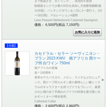
まで熟成させ、ボトリング。、清澄剤不使用
除梗後タンクで少量のSO2を添加し天然酵母醗酵(最
大28度)、パンチングダウンを二日に1一度行う。(10
ー18日間)、マセレーション4週間
Leeu Passant Stellenbosch Cabernet Sauvignon
価格： 6,500円(税込 7,150円)
【冷蔵】
カセドラル・セラー ソーヴィニヨン・
ブラン 2023 KWV 南アフリカ 西ケー
プ州 白ワイン 750ml
南アフリカの老舗
祝＊100周年！
青草やアスパラガス、メロン、ライチなどのニュア
ンス。西ケープ州エルギン産の素晴らしい酸とミネ
ラルのキャラクターを持つブドウをブレンド。厳選
された畑の全て手摘みのブドウの特徴を最大限に生
かすべくオーク樽未使用。
Cathedral Cellar
価格： 2,600円(税込 2,860円)