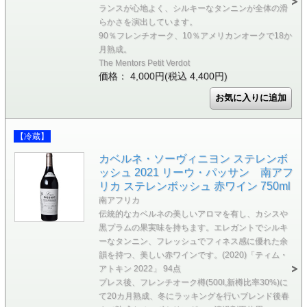
ランスが心地よく、シルキーなタンニンが全体の滑
らかさを演出しています。
90％フレンチオーク、10％アメリカンオークで18か
月熟成。
The Mentors Petit Verdot
価格： 4,000円(税込 4,400円)
【冷蔵】
カベルネ・ソーヴィニヨン ステレンボ
ッシュ 2021 リーウ・パッサン 南アフ
リカ ステレンボッシュ 赤ワイン 750ml
南アフリカ
伝統的なカベルネの美しいアロマを有し、カシスや
黒プラムの果実味を持ちます。エレガントでシルキ
ーなタンニン、フレッシュでフィネス感に優れた余
韻を持つ、美しい赤ワインです。(2020)「ティム・
アトキン 2022」 94点
プレス後、フレンチオーク樽(500l,新樽比率30%)に
て20カ月熟成、冬にラッキングを行いブレンド後春