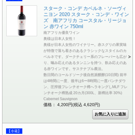
スターク・コンデ カベルネ・ソーヴィ
ニヨン 2020 スターク・コンデ・ワイン
ズ 南アフリカ コースタル・リージョ
ン 赤ワイン 750ml
南アフリカ優良ワイン
奥様は日本人女性！
奥様が日本人女性のワイナリー。赤スグリの果実味
が特徴で落ち着きのあるクラシックなスタイルのカ
ベルネです。ダークチェリー系のフレーバーも広が
り、噛み応えのあるタンニンを持つ、飲み応えのあ
る赤ワインです。サステナブル農法。
数日間のコールドソーク後自然派醗酵(10日間) 前半
は4時間に一度、後半は6ー8時間に一度パンチダウ
ン、圧搾後フレンチオーク樽へラキングしMLF フレ
ンチオーク樽熟成 20カ月(300L、新樽比率 30%)
Cabernet Sauvignon
価格： 4,200円(税込 4,620円)
【冷蔵】