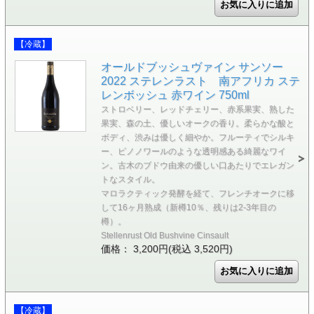
【冷蔵】
オールドブッシュヴァイン サンソー
2022 ステレンラスト 南アフリカ ステ
レンボッシュ 赤ワイン 750ml
ストロベリー、レッドチェリー、赤系果実、熟した
果実、森の土、優しいオークの香り。柔らかな酸と
ボディ、渋みは優しく細やか。フルーティでシルキ
ー、ピノノワールのような透明感ある綺麗なワイ
ン。古木のブドウ由来の優しい口あたりでエレガン
トなスタイル。
マロラクティック発酵を経て、フレンチオークに移
して16ヶ月熟成（新樽10％、残りは2-3年目の
樽）。
Stellenrust Old Bushvine Cinsault
価格： 3,200円(税込 3,520円)
【冷蔵】