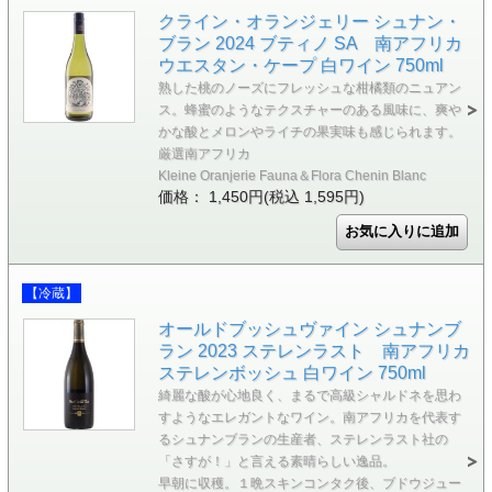
クライン・オランジェリー シュナン・
ブラン 2024 ブティノ SA 南アフリカ
ウエスタン・ケープ 白ワイン 750ml
熟した桃のノーズにフレッシュな柑橘類のニュアン
ス。蜂蜜のようなテクスチャーのある風味に、爽や
かな酸とメロンやライチの果実味も感じられます。
厳選南アフリカ
Kleine Oranjerie Fauna＆Flora Chenin Blanc
価格： 1,450円(税込 1,595円)
【冷蔵】
オールドブッシュヴァイン シュナンブ
ラン 2023 ステレンラスト 南アフリカ
ステレンボッシュ 白ワイン 750ml
綺麗な酸が心地良く、まるで高級シャルドネを思わ
すようなエレガントなワイン。南アフリカを代表す
るシュナンブランの生産者、ステレンラスト社の
「さすが！」と言える素晴らしい逸品。
早朝に収穫。１晩スキンコンタク後、ブドウジュー