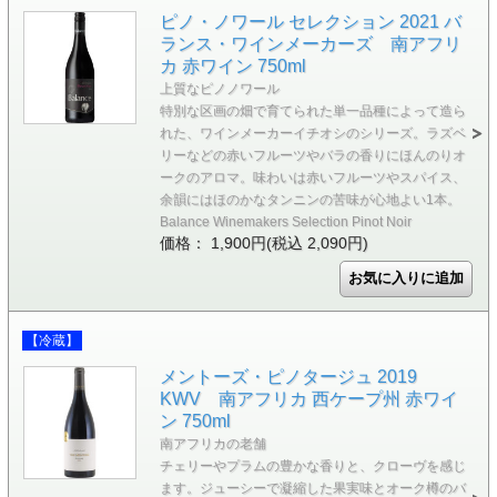
ピノ・ノワール セレクション 2021 バ
ランス・ワインメーカーズ 南アフリ
カ 赤ワイン 750ml
上質なピノノワール
特別な区画の畑で育てられた単一品種によって造ら
れた、ワインメーカーイチオシのシリーズ。ラズベ
リーなどの赤いフルーツやバラの香りにほんのりオ
ークのアロマ。味わいは赤いフルーツやスパイス、
余韻にはほのかなタンニンの苦味が心地よい1本。
Balance Winemakers Selection Pinot Noir
価格： 1,900円(税込 2,090円)
【冷蔵】
メントーズ・ピノタージュ 2019
KWV 南アフリカ 西ケープ州 赤ワイ
ン 750ml
南アフリカの老舗
チェリーやプラムの豊かな香りと、クローヴを感じ
ます。ジューシーで凝縮した果実味とオーク樽のバ