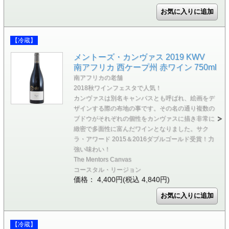
【冷蔵】
メントーズ・カンヴァス 2019 KWV
南アフリカ 西ケープ州 赤ワイン 750ml
南アフリカの老舗
2018秋ワインフェスタで人気！
カンヴァスは別名キャンバスとも呼ばれ、絵画をデ
ザインする際の布地の事です。その名の通り複数の
ブドウがそれぞれの個性をカンヴァスに描き非常に
緻密で多面性に富んだワインとなりました。サク
ラ・アワード 2015＆2016ダブルゴールド受賞！力
強い味わい！
The Mentors Canvas
コースタル・リージョン
価格： 4,400円(税込 4,840円)
【冷蔵】