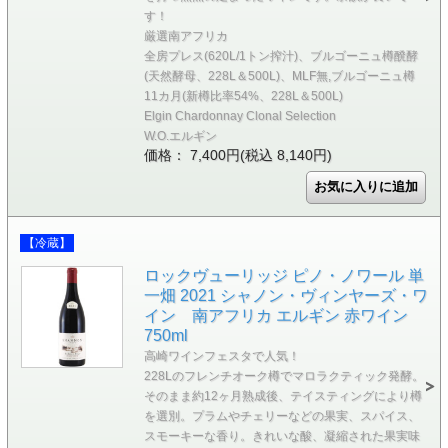
す！
厳選南アフリカ
全房プレス(620L/1トン搾汁)、ブルゴーニュ樽醗酵
(天然酵母、228L＆500L)、MLF無,ブルゴーニュ樽
11カ月(新樽比率54%、228L＆500L)
Elgin Chardonnay Clonal Selection
W.O.エルギン
価格： 7,400円(税込 8,140円)
【冷蔵】
ロックヴューリッジ ピノ・ノワール 単
一畑 2021 シャノン・ヴィンヤーズ・ワ
イン 南アフリカ エルギン 赤ワイン
750ml
高崎ワインフェスタで人気！
228Lのフレンチオーク樽でマロラクティック発酵。
そのまま約12ヶ月熟成後、テイスティングにより樽
を選別。プラムやチェリーなどの果実、スパイス、
スモーキーな香り。きれいな酸、凝縮された果実味