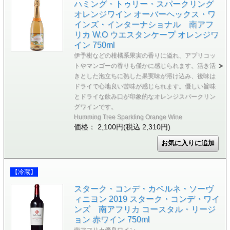
ハミング・トゥリー・スパークリング
オレンジワイン オーバーヘックス・ワ
インズ・インターナショナル 南アフ
リカ W.O ウエスタンケープ オレンジワ
イン 750ml
伊予柑などの柑橘系果実の香りに溢れ、アプリコッ
トやマンゴーの香りも僅かに感じられます。活き活
きとした泡立ちに熟した果実味が溶け込み、後味は
ドライで心地良い苦味が感じられます。優しい旨味
とドライな飲み口が印象的なオレンジスパークリン
グワインです。
Humming Tree Sparkling Orange Wine
価格： 2,100円(税込 2,310円)
【冷蔵】
スターク・コンデ・カベルネ・ソーヴ
ィニヨン 2019 スターク・コンデ・ワイ
ンズ 南アフリカ コースタル・リージ
ョン 赤ワイン 750ml
南アフリカ優良ワイン