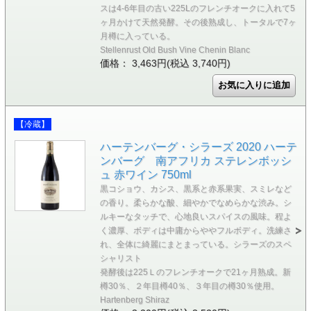
スは4-6年目の古い225Lのフレンチオークに入れて5
ヶ月かけて天然発酵。その後熟成し、トータルで7ヶ
月樽に入っている。
Stellenrust Old Bush Vine Chenin Blanc
価格： 3,463円(税込 3,740円)
【冷蔵】
ハーテンバーグ・シラーズ 2020 ハーテ
ンバーグ 南アフリカ ステレンボッシ
ュ 赤ワイン 750ml
黒コショウ、カシス、黒系と赤系果実、スミレなど
の香り。柔らかな酸、細やかでなめらかな渋み。シ
ルキーなタッチで、心地良いスパイスの風味。程よ
く濃厚、ボディは中庸からややフルボディ。洗練さ
れ、全体に綺麗にまとまっている。シラーズのスペ
シャリスト
発酵後は225Ｌのフレンチオークで21ヶ月熟成。新
樽30％、２年目樽40％、３年目の樽30％使用。
Hartenberg Shiraz