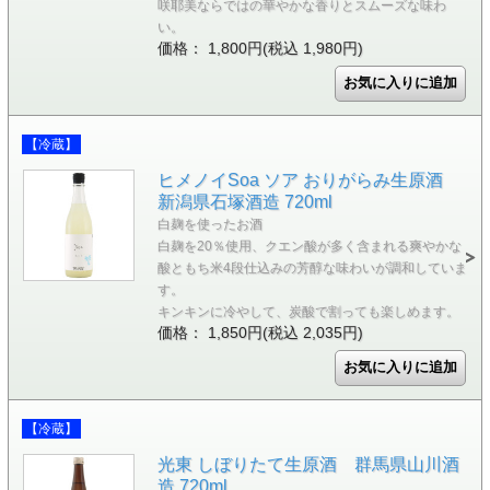
咲耶美ならではの華やかな香りとスムーズな味わ
い。
価格： 1,800円(税込 1,980円)
【冷蔵】
ヒメノイSoa ソア おりがらみ生原酒
新潟県石塚酒造 720ml
白麹を使ったお酒
白麹を20％使用、クエン酸が多く含まれる爽やかな
酸ともち米4段仕込みの芳醇な味わいが調和していま
す。
キンキンに冷やして、炭酸で割っても楽しめます。
価格： 1,850円(税込 2,035円)
【冷蔵】
光東 しぼりたて生原酒 群馬県山川酒
造 720ml