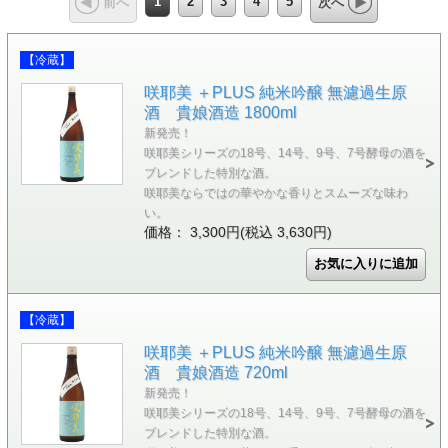
1
2
3
4
5
前へ
次へ
【冷蔵】
咲耶美 ＋PLUS 純米吟醸 無濾過生原
酒 貴娘酒造 1800ml
新発売！
咲耶美シリーズの18号、14号、9号、7号酵母の酒を
ブレンドした特別な酒。
咲耶美ならではの華やかな香りとスムーズな味わ
い。
価格： 3,300円(税込 3,630円)
【冷蔵】
咲耶美 ＋PLUS 純米吟醸 無濾過生原
酒 貴娘酒造 720ml
新発売！
咲耶美シリーズの18号、14号、9号、7号酵母の酒を
ブレンドした特別な酒。