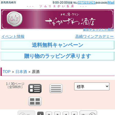
Mail
9:00-20:00
0273231621
群馬県高崎市
営業 TEL:
(9:00-18:00)
--- ソムリエがいる店 ---
最近チェックした商品
イベント情報
高崎ワインアカデミー
送料無料キャンペーン
贈り物のラッピング承ります
TOP
日本酒
原酒
>
>
1 / 30ページ
（全586件）