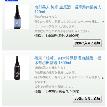
南部美人 純米 生原酒 岩手県南部美人
720ml
己の心のような白
爽やかな香り、新酒ならではのジューシーな味わい
に、シャープなキレがあります。
原酒ならではの力強さをお楽しみください。
価格： 1,900円(税込 2,090円)
雄東「雄町」 純米吟醸原酒 無濾過 栃
木県杉田酒造 1800ml
雄町の旨さを味わえる！
岡山県産の雄町を使用したお酒。
純米吟醸らしい香りとふくらみのバランスが優れた
お酒です。
口中での広がりが素晴らしい。
価格： 3,400円(税込 3,740円)