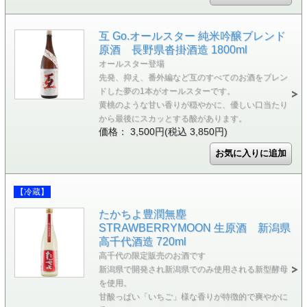
互 Go.オールスター 純米吟醸ブレンド
原酒 長野県沓掛酒造 1800ml
オールスター登場
先発、抑え、番外編など互のすべてのお酒をブレン
ドした夢の1本がオールスターです。
黄桃のような甘い香りが穏やかに、優しい口当たり
から最後にスカッとする酸があります。
価格： 3,500円(税込 3,850円)
【冷蔵】
たかちよ豊潤無塵
STRAWBERRYMOON 生原酒 新潟県
高千代酒造 720ml
高千代の限定販売のお酒です
新潟県で開発され新潟県でのみ使用される新型酵母
を使用。
甘酸っぱい「いちご」様な香りが特徴的で爽やかに