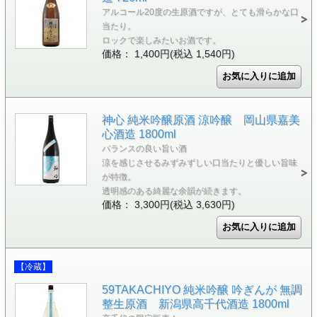
アルコール20度の生原酒ですが、とても滑らかな口
当たり。
ロックで楽しみたいお酒です。
価格： 1,400円(税込 1,540円)
神心 純米吟醸原酒 涼吟醸 岡山県嘉美
心酒造 1800ml
バランスの良い旨い酒
涼を感じさせるみずみずしい口当たりと優しい旨味
が特徴。
透明感のある綺麗な余韻が続きます。
価格： 3,300円(税込 3,630円)
【冷蔵】
59TAKACHIYO 純米吟醸 吟ぎんが 無調
整生原酒 新潟県高千代酒造 1800ml