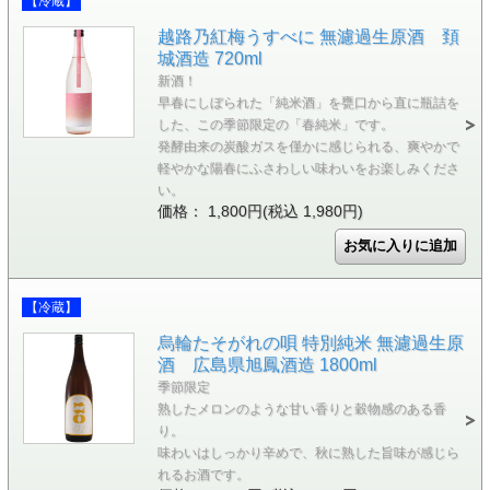
【冷蔵】
越路乃紅梅うすべに 無濾過生原酒 頚
城酒造 720ml
新酒！
早春にしぼられた「純米酒」を甕口から直に瓶詰を
した、この季節限定の「春純米」です。
発酵由来の炭酸ガスを僅かに感じられる、爽やかで
軽やかな陽春にふさわしい味わいをお楽しみくださ
い。
価格： 1,800円(税込 1,980円)
【冷蔵】
烏輪たそがれの唄 特別純米 無濾過生原
酒 広島県旭鳳酒造 1800ml
季節限定
熟したメロンのような甘い香りと穀物感のある香
り。
味わいはしっかり辛めで、秋に熟した旨味が感じら
れるお酒です。