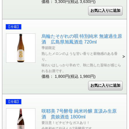
価格： 3,300円(税込 3,630円)
【冷蔵】
烏輪たそがれの唄 特別純米 無濾過生原
酒 広島県旭鳳酒造 720ml
季節限定
熟したメロンのような甘い香りと穀物感のある香
り。
味わいはしっかり辛めで、秋に熟した旨味が感じら
れるお酒です。
価格： 1,800円(税込 1,980円)
【冷蔵】
咲耶美 7号酵母 純米吟醸 直汲み生原
酒 貴娘酒造 1800ml
要注意！ピチピチなガスあり！
今年初めて仕込んだ7号酵母です。