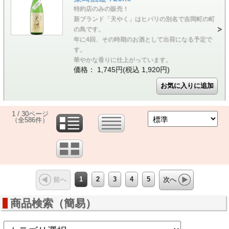
特約店のみの販売！
新ブランド「天やく」はヒバリの別名で吉岡町の町
の鳥です。
年に4回、その時期のお酒として出荷になる予定で
す。
華やかな香りに仕上がっています。
価格： 1,745円(税込 1,920円)
1 / 30ページ
（全586件）
1
2
3
4
5
前へ
次へ
商品検索（簡易）