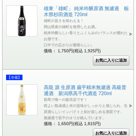
雄東「雄町」 純米吟醸原酒 無濾過 栃
木県杉田酒造 720ml
雄町の旨さを味わえる！
岡山県産の雄町を使用したお酒。
純米吟醸らしい香りとふくらみのバランスが優れた
お酒です。
口中での広がりが素晴らしい。
価格： 1,750円(税込 1,925円)
【冷蔵】
高龍 源 生原酒 扁平精米無濾過 高級普
通酒 新潟県高千代酒造 720ml
群馬で唯一の販売店です！
程よい熟成感と米の旨味がしっかりと感じられ、生
原酒らしいインパクトと刻が楽しめる酒質です。
無濾過で若干のオリが絡んでいます。
価格： 1,650円(税込 1,815円)