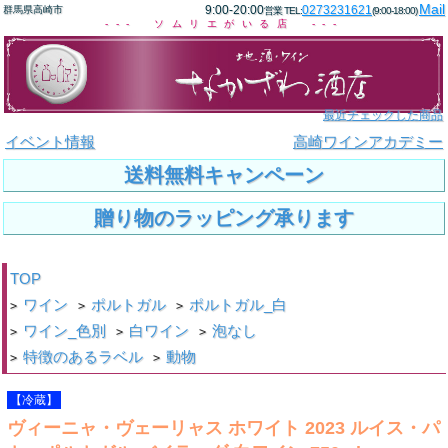
Mail
9:00-20:00
0273231621
群馬県高崎市
営業 TEL:
(9:00-18:00)
--- ソムリエがいる店 ---
最近チェックした商品
イベント情報
高崎ワインアカデミー
送料無料キャンペーン
贈り物のラッピング承ります
TOP
ワイン
ポルトガル
ポルトガル_白
>
>
>
ワイン_色別
白ワイン
泡なし
>
>
>
特徴のあるラベル
動物
>
>
【冷蔵】
ヴィーニャ・ヴェーリャス ホワイト 2023 ルイス・パ