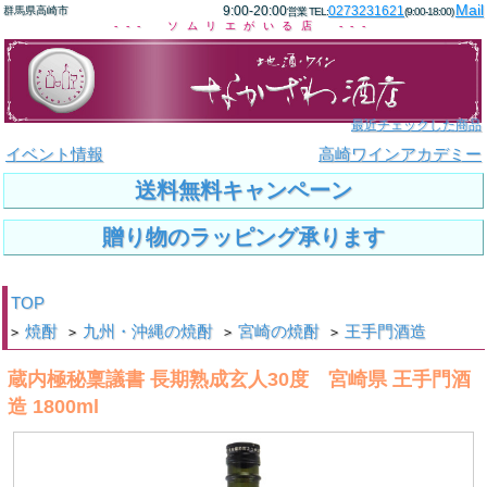
Mail
9:00-20:00
0273231621
群馬県高崎市
営業 TEL:
(9:00-18:00)
--- ソムリエがいる店 ---
最近チェックした商品
イベント情報
高崎ワインアカデミー
送料無料キャンペーン
贈り物のラッピング承ります
TOP
焼酎
九州・沖縄の焼酎
宮崎の焼酎
王手門酒造
>
>
>
>
蔵内極秘稟議書 長期熟成玄人30度 宮崎県 王手門酒
造 1800ml