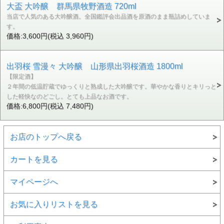
大盃 大吟醸 群馬県牧野酒造 720ml
当店で人気のある大吟醸酒。全国鑑評会出品酒を原酒のまま瓶詰めしていま
す。
価格:3,600円(税込 3,960円)
出羽桜 雪漫々 大吟醸 山形県出羽桜酒造 1800ml
【限定酒】
２年間の低温貯蔵でゆっくりと熟成した大吟醸です。華やかな香りとキリっと
した軽快なのどごし。とても上品なお酒です。
価格:6,800円(税込 7,480円)
お店のトップへ戻る
カートを見る
マイページへ
お気に入りリストを見る