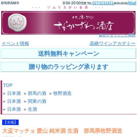
Mail
9:00-20:00
0273231621
群馬県高崎市
営業 TEL:
(9:00-18:00)
--- ソムリエがいる店 ---
最近チェックした商品
イベント情報
高崎ワインアカデミー
送料無料キャンペーン
贈り物のラッピング承ります
TOP
日本酒
群馬の酒
牧野酒造
>
>
>
日本酒
関東の酒
>
>
日本酒
生酒
>
>
【冷蔵】
大盃マッチョ 愛山 純米酒 生酒 群馬県牧野酒造