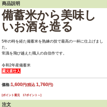
商品説明
備蓄米から美味し
いお酒を造る
5年の時を経た備蓄米を熟練の技で最高の一杯に仕上げまし
た。
常識を飛び越えた職人の自信作です。
令和2年産備蓄米
1,600
1,760
価格:
円
(税込
円)
[ポイント還元 17ポイント～]
注文