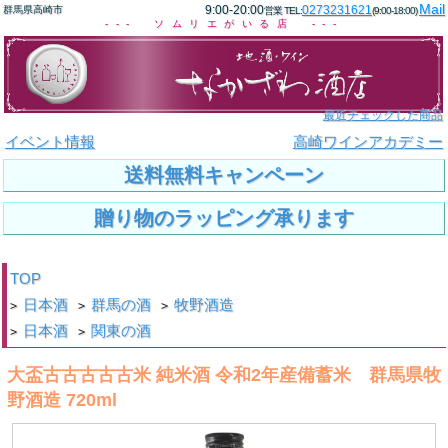
Mail
9:00-20:00
0273231621
群馬県高崎市
営業 TEL:
(9:00-18:00)
--- ソムリエがいる店 ---
最近チェックした商品
イベント情報
高崎ワインアカデミー
送料無料キャンペーン
贈り物のラッピング承ります
TOP
日本酒
群馬の酒
牧野酒造
>
>
>
日本酒
関東の酒
>
>
大盃古古古古古米 純米酒 令和2年産備蓄米 群馬県牧
野酒造 720ml