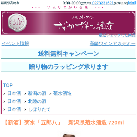
Mail
9:00-20:00
0273231621
群馬県高崎市
営業 TEL:
(9:00-18:00)
--- ソムリエがいる店 ---
最近チェックした商品
イベント情報
高崎ワインアカデミー
送料無料キャンペーン
贈り物のラッピング承ります
TOP
日本酒
新潟の酒
菊水酒造
>
>
>
日本酒
北陸の酒
>
>
日本酒
しぼりたて
>
>
【新酒】菊水「五郎八」 新潟県菊水酒造 720ml