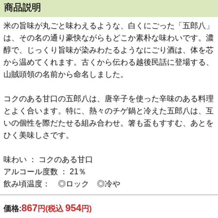
商品説明
米の旨味が丸ごと味わえるような、白くにごった「五郎八」
は、その名の通り豪快ながらもどこか素朴な味わいです。濃
醇で、じっくり旨味が染みわたるようなにごり酒は、体を芯
から温めてくれます。古くから伝わる越後民話に登場する、
山賊頭領の名前から命名しました。
コクのある甘口の五郎八は、唐辛子を使った辛味のある料理
とよく合います。特に、熱々のチゲ鍋と冷えた五郎八は、互
いの個性を際だたせる組み合わせ。箸も盃もすすむ、あとを
ひく美味しさです。
味わい ： コクのある甘口
アルコール度数 ： 21％
飲み頃温度： ◎ロック ◎冷や
867
954
価格:
円
(税込
円)