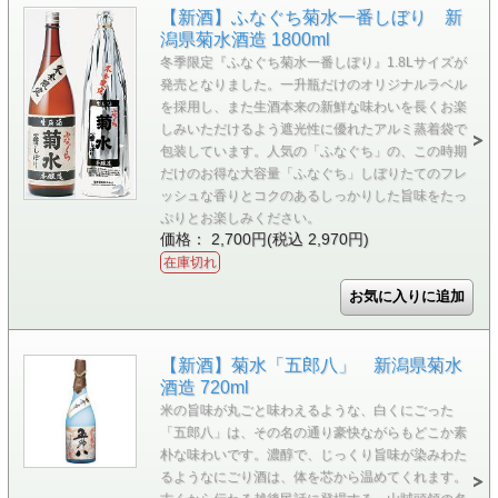
【新酒】ふなぐち菊水一番しぼり 新
潟県菊水酒造 1800ml
冬季限定『ふなぐち菊水一番しぼり』1.8Lサイズが
発売となりました。一升瓶だけのオリジナルラベル
を採用し、また生酒本来の新鮮な味わいを長くお楽
しみいただけるよう遮光性に優れたアルミ蒸着袋で
包装しています。人気の「ふなぐち」の、この時期
だけのお得な大容量「ふなぐち」しぼりたてのフレ
ッシュな香りとコクのあるしっかりした旨味をたっ
ぷりとお楽しみください。
価格： 2,700円(税込 2,970円)
在庫切れ
【新酒】菊水「五郎八」 新潟県菊水
酒造 720ml
米の旨味が丸ごと味わえるような、白くにごった
「五郎八」は、その名の通り豪快ながらもどこか素
朴な味わいです。濃醇で、じっくり旨味が染みわた
るようなにごり酒は、体を芯から温めてくれます。