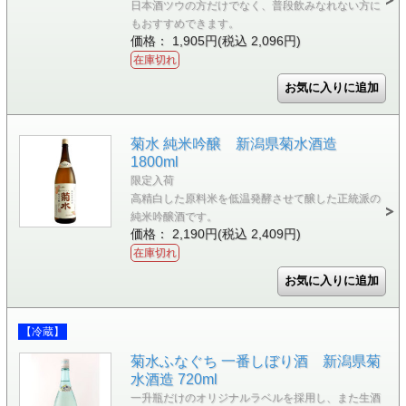
日本酒ツウの方だけでなく、普段飲みなれない方に
もおすすめできます。
価格： 1,905円(税込 2,096円)
在庫切れ
菊水 純米吟醸 新潟県菊水酒造
1800ml
限定入荷
高精白した原料米を低温発酵させて醸した正統派の
純米吟醸酒です。
価格： 2,190円(税込 2,409円)
在庫切れ
【冷蔵】
菊水ふなぐち 一番しぼり酒 新潟県菊
水酒造 720ml
一升瓶だけのオリジナルラベルを採用し、また生酒