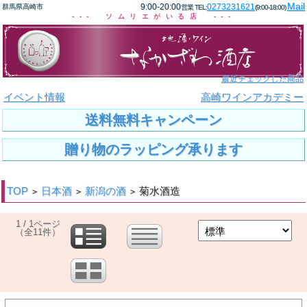
Mail
9:00-20:00
0273231621
群馬県高崎市
営業 TEL:
(9:00-18:00)
--- ソムリエがいる店 ---
最近チェックした商品
イベント情報
高崎ワインアカデミー
送料無料キャンペーン
贈り物のラッピング承ります
TOP
日本酒
新潟の酒
菊水酒造
>
>
>
1 / 1ページ
（全11件）