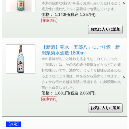
本来の新鮮な味わいを長くお楽しみいただけるよう
遮光性に優れたアルミ蒸着袋で包装しています。
価格： 1,143円(税込 1,257円)
在庫切れ
【新酒】菊水「五郎八」にごり酒 新
潟県菊水酒造 1800ml
米の旨味が丸ごと味わえるような、白くにごった
「五郎八」は、その名の通り豪快ながらもどこか素
朴な味わいです。濃醇で、じっくり旨味が染みわた
るようなにごり酒は、体を芯から温めてくれます。
古くから伝わる越後民話に登場する、山賊頭領の名
前から命名しました。
価格： 1,881円(税込 2,069円)
在庫切れ
【冷蔵】