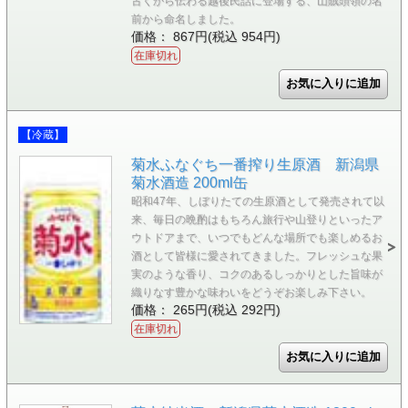
古くから伝わる越後民話に登場する、山賊頭領の名
前から命名しました。
価格： 867円(税込 954円)
在庫切れ
【冷蔵】
菊水ふなぐち一番搾り生原酒 新潟県
菊水酒造 200ml缶
昭和47年、しぼりたての生原酒として発売されて以
来、毎日の晩酌はもちろん旅行や山登りといったア
ウトドアまで、いつでもどんな場所でも楽しめるお
酒として皆様に愛されてきました。フレッシュな果
実のような香り、コクのあるしっかりとした旨味が
織りなす豊かな味わいをどうぞお楽しみ下さい。
価格： 265円(税込 292円)
在庫切れ