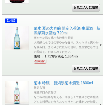
【冷蔵】
菊水 夏の大吟醸 限定入荷酒 生原酒 新
潟県菊水酒造 720ml
爽やかな涼を呼ぶ大吟醸生原酒
大吟醸ならではの華やかな香り。スッキリと爽やか
な飲み口。まろやかに広がる旨味。生原酒ならでは
の風味を、お楽しみください。
価格： 1,713円(税込 1,884円)
在庫切れ
菊水 吟醸 新潟県菊水酒造 1800ml
限定入荷
端麗辛口の真骨頂
なごみの新春を迎える、やさしくて軽やかな吟醸酒
どんな料理にも合うスッキリとした味わいが特長。