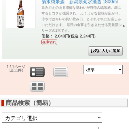
菊水純米酒 新潟県菊水酒造 1800ml
飲み応えのある濃醇な味わいが特徴の純米酒。燗に
するとコクが強調され、 ふくよかな旨味が広がり、
冷やではキレの良い飲み口、とそれぞれにお楽しみ
いただけます。 毎日の食事を引き立たせる定番酒シ
リーズの1本です。
価格： 2,040円(税込 2,244円)
在庫切れ
1 / 1ページ
（全11件）
商品検索（簡易）