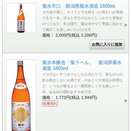
菊水辛口 新潟県菊水酒造 1800ml
その名の通り、キリリと引き締まった味わいが堪能
できる一本。冴えた辛さのなかにしっかりと旨味が
のっており、冬は燗で、夏は冷やでと季節に合わせ
て幅広くお楽しみいただけます。
価格： 2,000円(税込 2,200円)
菊水本醸造「菊ラベル」 新潟県菊水
酒造 1800ml
クセのないすっきりとした口当たりで、昔ながらの
飲み飽きしないお酒です。やきとりや煮込み料理な
ど、いつもの肴をより一層美味しくする嬉しい一
本。ぬるめの燗がおすすめです。
価格： 1,772円(税込 1,949円)
在庫切れ