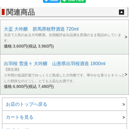
関連商品
大盃 大吟醸 群馬県牧野酒造 720ml
当店で人気のある大吟醸酒。全国鑑評会出品酒を原酒のまま瓶詰めしていま
す。
価格:3,600円(税込 3,960円)
出羽桜 雪漫々 大吟醸 山形県出羽桜酒造 1800ml
【限定酒】
２年間の低温貯蔵でゆっくりと熟成した大吟醸です。華やかな香りとキリっと
した軽快なのどごし。とても上品なお酒です。
価格:6,800円(税込 7,480円)
お店のトップへ戻る
カートを見る