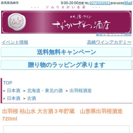
Mail
9:00-20:00
0273231621
群馬県高崎市
営業 TEL:
(9:00-18:00)
--- ソムリエがいる店 ---
最近チェックした商品
イベント情報
高崎ワインアカデミー
送料無料キャンペーン
贈り物のラッピング承ります
TOP
日本酒
北海道・東北の酒
出羽桜酒造
>
>
>
日本酒
古酒
>
>
出羽桜 枯山水 大古酒３年貯蔵 山形県出羽桜酒造
720ml