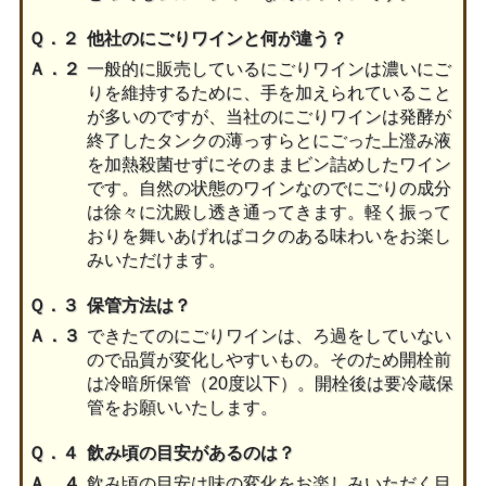
Ｑ．２
他社のにごりワインと何が違う？
Ａ．２
一般的に販売しているにごりワインは濃いにご
りを維持するために、手を加えられていること
が多いのですが、当社のにごりワインは発酵が
終了したタンクの薄っすらとにごった上澄み液
を加熱殺菌せずにそのままビン詰めしたワイン
です。自然の状態のワインなのでにごりの成分
は徐々に沈殿し透き通ってきます。軽く振って
おりを舞いあげればコクのある味わいをお楽し
みいただけます。
Ｑ．３
保管方法は？
Ａ．３
できたてのにごりワインは、ろ過をしていない
ので品質が変化しやすいもの。そのため開栓前
は冷暗所保管（20度以下）。開栓後は要冷蔵保
管をお願いいたします。
Ｑ．４
飲み頃の目安があるのは？
Ａ．４
飲み頃の目安は味の変化をお楽しみいただく目