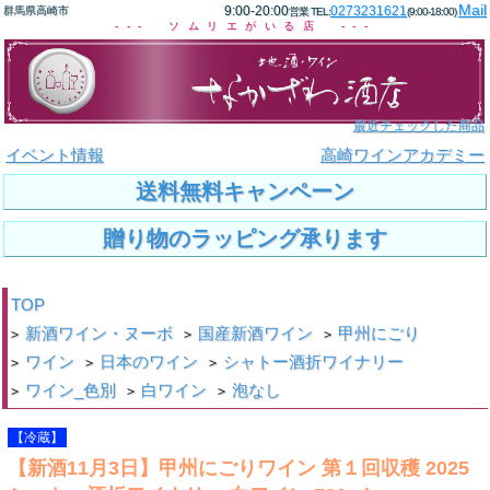
Mail
9:00-20:00
0273231621
群馬県高崎市
営業 TEL:
(9:00-18:00)
--- ソムリエがいる店 ---
最近チェックした商品
イベント情報
高崎ワインアカデミー
送料無料キャンペーン
贈り物のラッピング承ります
TOP
新酒ワイン・ヌーボ
国産新酒ワイン
甲州にごり
>
>
>
ワイン
日本のワイン
シャトー酒折ワイナリー
>
>
>
ワイン_色別
白ワイン
泡なし
>
>
>
【冷蔵】
【新酒11月3日】甲州にごりワイン 第１回収穫 2025