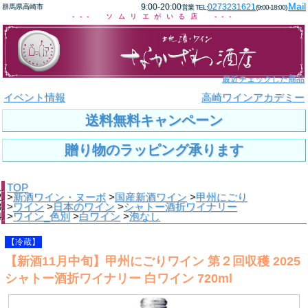
Mail
9:00-20:00
0273231621
群馬県高崎市
営業 TEL:
(9:00-18:00)
--- ソムリエがいる店 ---
最近チェックした商品
イベント情報
高崎ワインアカデミー
送料無料キャンペーン
贈り物のラッピング承ります
TOP
>
新酒ワイン・ヌーボ
>
国産新酒ワイン
>
甲州にごり
>
ワイン
>
日本のワイン
>
シャトー酒折ワイナリー
>
ワイン_色別
>
白ワイン
>
泡なし
【冷蔵】
【新酒11月中旬】甲州にごりワイン 第２回収穫 2025
シャトー酒折ワイナリー 白ワイン 720ml