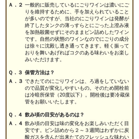
Ａ．２
一般的に販売しているにごりワインは濃いにご
りを維持するために、手を加えられていること
が多いのですが、当社のにごりワインは発酵が
終了したタンクの薄っすらとにごった上澄み液
を加熱殺菌せずにそのままビン詰めしたワイン
です。自然の状態のワインなのでにごりの成分
は徐々に沈殿し透き通ってきます。軽く振って
おりを舞いあげればコクのある味わいをお楽し
みいただけます。
Ｑ．３
保管方法は？
Ａ．３
できたてのにごりワインは、ろ過をしていない
ので品質が変化しやすいもの。そのため開栓前
は冷暗所保管（20度以下）。開栓後は要冷蔵保
管をお願いいたします。
Ｑ．４
飲み頃の目安があるのは？
Ａ．４
飲み頃の目安は味の変化をお楽しみいただく目
安です。ビン詰めから２～３週間はわずかに炭
酸ガスを含んだ出来たてのフレッシュな味わい