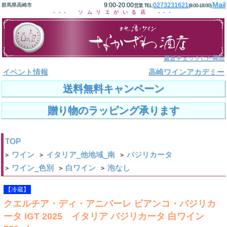
Mail
9:00-20:00
0273231621
群馬県高崎市
営業 TEL:
(9:00-18:00)
--- ソムリエがいる店 ---
最近チェックした商品
イベント情報
高崎ワインアカデミー
送料無料キャンペーン
贈り物のラッピング承ります
TOP
ワイン
イタリア_他地域_南
バジリカータ
>
>
>
ワイン_色別
白ワイン
泡なし
>
>
>
【冷蔵】
クエルチア・ディ・アニバーレ ビアンコ・バジリカ
ータ IGT 2025 イタリア バジリカータ 白ワイン