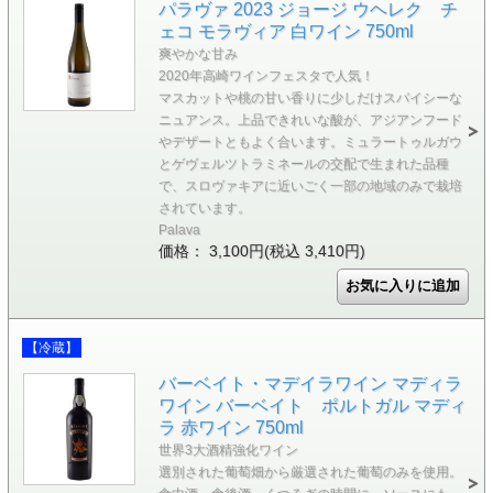
パラヴァ 2023 ジョージ ウヘレク チ
ェコ モラヴィア 白ワイン 750ml
爽やかな甘み
2020年高崎ワインフェスタで人気！
マスカットや桃の甘い香りに少しだけスパイシーな
ニュアンス。上品できれいな酸が、アジアンフード
やデザートともよく合います。ミュラートゥルガウ
とゲヴェルツトラミネールの交配で生まれた品種
で、スロヴァキアに近いごく一部の地域のみで栽培
されています。
Palava
価格： 3,100円(税込 3,410円)
【冷蔵】
バーベイト・マデイラワイン マディラ
ワイン バーベイト ポルトガル マディ
ラ 赤ワイン 750ml
世界3大酒精強化ワイン
選別された葡萄畑から厳選された葡萄のみを使用。