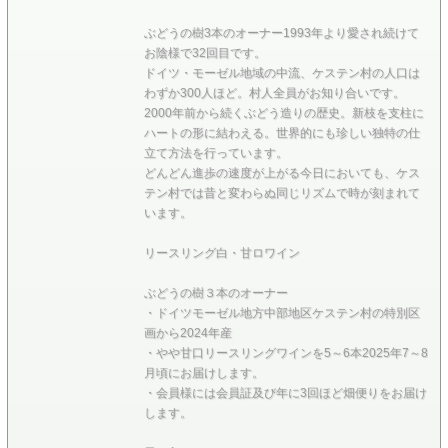
ぶどうの樹3本のオーナー1993年より愛され続けて
お陰様で32回目です。
ドイツ・モーゼル地域の中流、ケステン村の人口は
わずか300人ほど。村人全員がお知り合いです。
2000年前から続くぶどう造りの歴史。新枝を支柱に
ハートの形に結わえる。世界的にも珍しい独特の仕
立て方法を行っています。
どんどん進歩の速度が上がる今日においても、ケス
テン村では昔と変わらぬ同じリズムで時が刻まれて
います。
リースリング白・甘ロワイン
ぶどうの樹３本のオーナー
・ドイツモーゼル地方中部地区ケステン村の特別区
画から2024年産
・やや甘口リースリングワインを5～6本2025年7～8
月頃にお届けします。
・会員様には会員証及び年に3回ほど畑便りをお届け
します。