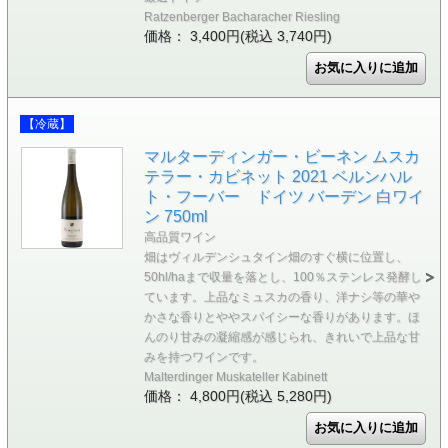
Ratzenberger Bacharacher Riesling
価格： 3,400円(税込 3,740円)
【冷蔵】
マルターディンガー・ビーネン ムスカ
テラー・カビネット 2021 ベルンハル
ト・フーバー ドイツ バーデン 白ワイ
ン 750ml
高品質ワイン
畑はヴィルデンシュタイン畑のすぐ横に位置し、
50hl/haまで収量を落とし、100％ステンレス発酵し
ています。上品なミュスカの香り、洋ナシ等の華や
かさな香りとややスパイシーな香りがあります。ほ
んのり甘みの凝縮感が感じられ、きれいで上品な甘
みを持つワインです。
Malterdinger Muskateller Kabinett
価格： 4,800円(税込 5,280円)