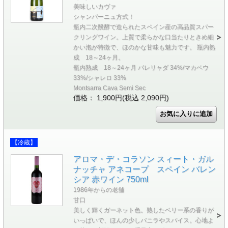
美味しいカヴァ
シャンパーニュ方式！
瓶内二次醗酵で造られたスペイン産の高品質スパー
クリングワイン。上質で柔らかな口当たりときめ細
かい泡が特徴で、ほのかな甘味も魅力です。 瓶内熟
成 18～24ヶ月。
瓶内熟成 18～24ヶ月 パレリャダ 34%/マカベウ
33%/シャレロ 33%
Montsarra Cava Semi Sec
価格： 1,900円(税込 2,090円)
【冷蔵】
アロマ・デ・コラソン スィート・ガル
ナッチャ アネコープ スペイン バレン
シア 赤ワイン 750ml
1986年からの老舗
甘口
美しく輝くガーネット色。熟したベリー系の香りが
いっぱいで、ほんの少しバニラやスパイス。心地よ