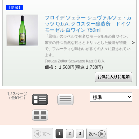
【冷蔵】
フロイデ ツェラー シュヴァルツェ・カ
ッツ Q.b.A. クロスター醸造所 ドイツ
モーゼル 白ワイン 750ml
「黒猫」のラベルで有名なモーゼル産の白ワイン。
果実の持つ自然な甘さとキリッとした酸味が特徴
で、フルーティな味わいが多くの人々に愛されてい
ます。
Freude Zeller Schwarze Katz Q.B.A.
価格： 1,580円(税込 1,738円)
1 / 3ページ
（全51件）
1
2
3
前へ
次へ