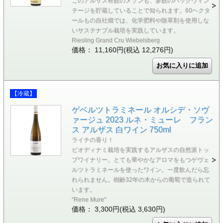
このアルザス有数のメゾンも、多数のバックヴィン
テージを貯蔵していることで知られます。60ヘクタ
ールもの自社畑では、化学肥料や除草剤を使用しな
いサステナブル栽培を実践しています。
Riesling Grand Cru Wiebelsberg
価格： 11,160円(税込 12,276円)
【冷蔵】
ゲベルツトラミネール オルシデ・ソヴ
ァージュ 2023 ルネ・ミューレ フラン
ス アルザス 白ワイン 750ml
ライチの香り！
ビオディナミ栽培を実践するアルザスの自然派トッ
プワイナリー。とても華やかなアロマをもつゲヴェ
ルツトラミネールを使ったワイン。一度飲んだら忘
れられません。樹齢32年の木からの葡萄で造られて
います。
"Rene Mure"
価格： 3,300円(税込 3,630円)