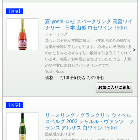
【冷蔵】
嘉-yoshi-ロゼ スパークリング 高畠ワイ
ナリー 日本 山形 ロゼワイン 750ml
チャーミング
美しいロゼ色が空間に映え、うす紅色のきめ細やか
な泡が優雅に立ち上がります。心地よい発泡感がほ
のかな甘みとみずみずしい酸味を引き立ててくれて
います。幅広いお料理と合わせていただける、人気
のやや甘口のロゼスパークリングです。
Yoshi Rose
価格： 2,100円(税込 2,310円)
【冷蔵】
リースリング・グランクリュ ウィベル
スベルグ 2002 シャルル・ヴァンツ フ
ランス アルザス 白ワイン 750ml
熟成感があります