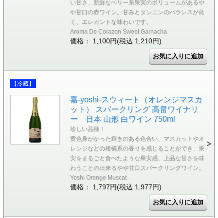
い甘さ、新鮮なベリー系果実のボリュームがあるや
や甘口の赤ワイン。甘みとタンニンのバランスが良
く、エレガントな味わいです。
Aroma De Corazon Sweet Garnacha
価格： 1,100円(税込 1,210円)
【冷蔵】
嘉-yoshi-スウィート（オレンジマスカ
ット） スパークリング 高畠ワイナリ
ー 日本 山形 白ワイン 750ml
珍しい品種！
黄色身がかった輝きのある色合い、マスカットやオ
レンジなどの柑橘系の香りを感じることができ、果
実をまるごと食べたような果実感、上品な甘さを味
わうことの出来るやや甘口スパークリングワイン。
Yoshi Orenge Muscat
価格： 1,797円(税込 1,977円)