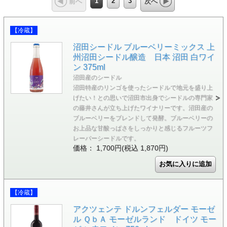
1
2
3
前へ
次へ
【冷蔵】
沼田シードル ブルーベリーミックス 上
州沼田シードル醸造 日本 沼田 白ワイ
ン 375ml
沼田産のシードル
沼田特産のリンゴを使ったシードルで地元を盛り上
げたい！との思いで沼田市出身でシードルの専門家
の藤井さんが立ち上げたワイナリーです。沼田産の
ブルーベリーをブレンドして発酵。ブルーベリーの
お上品な甘酸っぱさをしっかりと感じるフルーツフ
レーバーシードルです。
価格： 1,700円(税込 1,870円)
【冷蔵】
アクツェンテ ドルンフェルダー モーゼ
ル ＱｂＡ モーゼルランド ドイツ モー