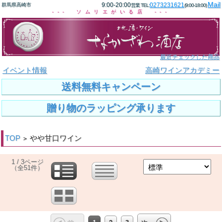
Mail
9:00-20:00
0273231621
群馬県高崎市
営業 TEL:
(9:00-18:00)
--- ソムリエがいる店 ---
最近チェックした商品
イベント情報
高崎ワインアカデミー
送料無料キャンペーン
贈り物のラッピング承ります
TOP
やや甘口ワイン
>
1 / 3ページ
（全51件）