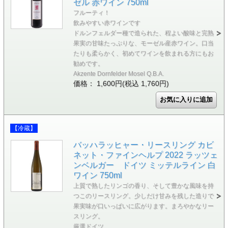
ゼル 赤ワイン 750ml
フルーティ！
飲みやすい赤ワインです
ドルンフェルダー種で造られた、程よい酸味と完熟
果実の甘味たっぷりな、モーゼル産赤ワイン。口当
たりも柔らかく、初めてワインを飲まれる方にもお
勧めです。
Akzente Dornfelder Mosel Q.B.A.
価格： 1,600円(税込 1,760円)
【冷蔵】
バッハラッヒャー・リースリング カビ
ネット・ファインヘルプ 2022 ラッツェ
ンベルガー ドイツ ミッテルライン 白
ワイン 750ml
上質で熟したリンゴの香り、そして豊かな風味を持
つこのリースリング。少しだけ甘みを残した造りで
果実味が口いっぱいに広がります。まろやかなリー
スリング。
厳選ドイツ