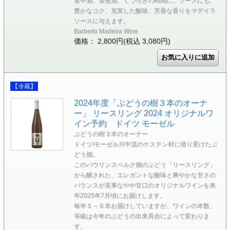
食中酒、食後酒、くつろぎの時間に。ソースにも。
豊かなコク、充実した酸味、芳香な香りをマデイラ
ソースに与えます。
Barbeito Madeira Wine
価格： 2,800円(税込 3,080円)
【冷蔵】
2024年度「ぶどうの樹３本のオーナ
ー」 リースリング 2024 オリジナルワ
イン予約 ドイツ モーゼル
ぶどうの樹３本のオーナー
ドイツ/モーゼル川中流のケステン村に借り受けたぶ
どう畑。
このパウリンスベルク畑のぶどう「リースリング」
から醸された、エレガントな酸味と爽やかな甘さの
バランスが見事なやや甘口のオリジナルワインを来
年2025年7月頃にお届けします。
毎年５～６本お届けしていますが、ワインの本数、
等級は今年のぶどうの出来具合によって変わりま
す。