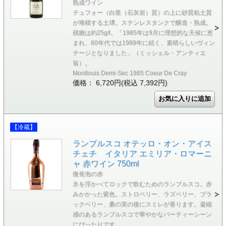
熟成ワイン
テュフォー（白亜（石灰岩）質）の上に砂質粘土質
が堆積する土壌。ステンレスタンクで醸造・熟成。
残糖は約25g/l。「1985年は9月に理想的な天候に恵
まれ、80年代では1989年に続く、素晴らしいヴィン
テージとなりました」（ミッシェル・アンティエ
翁）。
Montlouis Demi-Sec 1985 Coeur De Cray
価格： 6,720円(税込 7,392円)
【冷蔵】
ランブルスコ オテッロ・オン・アイス
チェチ イタリア エミリア・ロマーニ
ャ 赤ワイン 750ml
微発泡の赤
氷を浮かべてロックで飲むためのランブルスコ。赤
みかかった紫色。ストロベリー、ラズベリー、ブラ
ックベリー、桑の実の後にスミレが香ります。凝縮
感のあるランブルスコで華やかなパーティーシーン
にぴったりです。