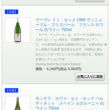
【冷蔵】
ヴーヴレ ドミ・セック 1988 ヴィニョ
ーブル・ブリズバール フランス ロワ
ール 白ワイン 750ml
「カーヴ・デュアール」は、ロワールでは知らない
人がいないくらい有名な「古酒専門ネゴシアン」
で、その直売所を訪れる顧客の中には、古酒を飲み
たい多数の“生産者”達が含まれます。16世紀に造ら
れたというカーヴにひっそりと眠り続ける、至高の
古酒セレクションです。
Vouvray Demi-Sec Caves Duhard
価格： 6,240円(税込 6,864円)
【冷蔵】
モンサラ・カヴァ・セミ・セック バル
ディネット スペイン カタルーニャ 白
ワイン 750ml