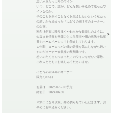
思い入れたっぷりのワイン
いつ、どこで、誰が、どんな想いを込めて造ったワ
インなのか。
そのことを余すことなくお伝えしたいという私たち
の願いから始まった「ぶどうの樹３本のオーナー」
の企画。
南向け斜面に降り注ぐやわらかな日差しのように、
心温まる情報を季節ごとに生産者や畑の状況を絵葉
書やホームページにてお伝えしております。
１年間、ヨーロッパの畑の天候を気にしながら過ご
すのがオーナー会員様の醍醐味です。
想いのたくさんつまったこのワインをぜひご家族、
ご友人とともにお楽しみくださいませ。
ぶどうの樹３本のオーナー
限定2,000口
お届け：2025.07～08予定
締切日：2024.06.30
※満口になり次第、締め切らせていただきます。お
早めにお申込みください。