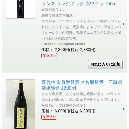
ランス ラングドック 赤ワイン 750ml
金賞受賞ワイン
新樽で熟成の本格派
カベルネ・ソーヴィニヨンとメルロー種からつくら
れたこのワインは、樽熟成によるヴァニラ香とスパ
イシーな香りが特徴。複雑でニュアンスに富んだ深
い味わいが魅力的です。
Cabernet Sauvignon-Merlot
価格： 2,300円(税込 2,530円)
在庫切れ
喜代娘 金賞受賞酒 大吟醸原酒 三重県
清水醸造 1800ml
さすが金賞酒。とても綺麗な吟醸の香り、バランス
のとれた味わい、高い次元で一体となっています。
受賞酒としては破格の値段！
価格： 6,000円(税込 6,600円)
在庫切れ