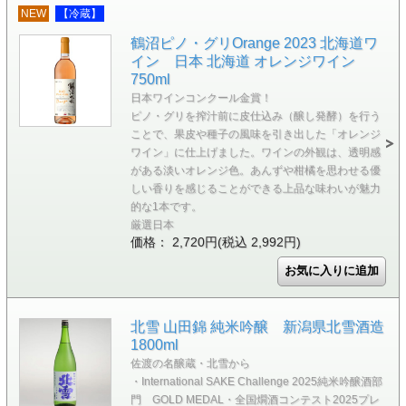
NEW
【冷蔵】
鶴沼ピノ・グリOrange 2023 北海道ワ
イン 日本 北海道 オレンジワイン
750ml
日本ワインコンクール金賞！
ピノ・グリを搾汁前に皮仕込み（醸し発酵）を行う
ことで、果皮や種子の風味を引き出した「オレンジ
ワイン」に仕上げました。ワインの外観は、透明感
がある淡いオレンジ色。あんずや柑橘を思わせる優
しい香りを感じることができる上品な味わいが魅力
的な1本です。
厳選日本
価格： 2,720円(税込 2,992円)
北雪 山田錦 純米吟醸 新潟県北雪酒造
1800ml
佐渡の名醸蔵・北雪から
・International SAKE Challenge 2025純米吟醸酒部
門 GOLD MEDAL・全国燗酒コンテスト2025プレ