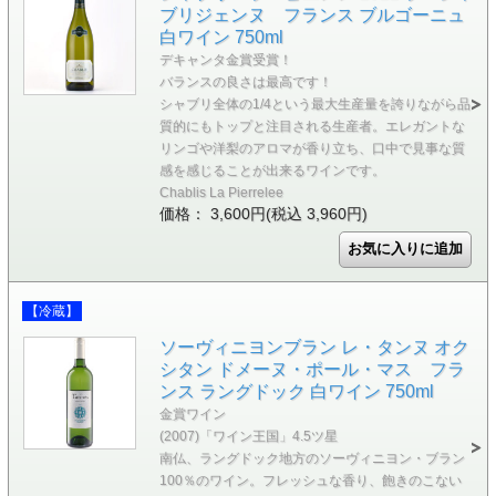
ブリジェンヌ フランス ブルゴーニュ
白ワイン 750ml
デキャンタ金賞受賞！
バランスの良さは最高です！
シャブリ全体の1/4という最大生産量を誇りながら品
質的にもトップと注目される生産者。エレガントな
リンゴや洋梨のアロマが香り立ち、口中で見事な質
感を感じることが出来るワインです。
Chablis La Pierrelee
価格： 3,600円(税込 3,960円)
【冷蔵】
ソーヴィニヨンブラン レ・タンヌ オク
シタン ドメーヌ・ポール・マス フラ
ンス ラングドック 白ワイン 750ml
金賞ワイン
(2007)「ワイン王国」4.5ツ星
南仏、ラングドック地方のソーヴィニヨン・ブラン
100％のワイン。フレッシュな香り、飽きのこない