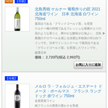
NEW
【冷蔵】
北島秀樹 ケルナー 葡萄作りの匠 2021
北海道ワイン 日本 北海道 白ワイン
750ml
最高位である「グランドゴールド賞」を受賞
ケルナー種の特徴であるフレッシュな柑橘やユリの
花のような香りと、爽やかな酸味が心地よい、北島
農園のテロワールを感じる淡麗な本格派の辛口白ワ
インです。日本ワインコンクール で最高位である
「グランドゴールド賞」を受賞したワインです。
厳選日本
価格： 2,720円(税込 2,992円)
【冷蔵】
メルロ ラ・フォルジュ・エステート ド
メーヌ・ポールマス フランス ラング
ドック 赤ワイン 750ml
金賞受賞ワイン
南フランスの果実の豊かさを実感