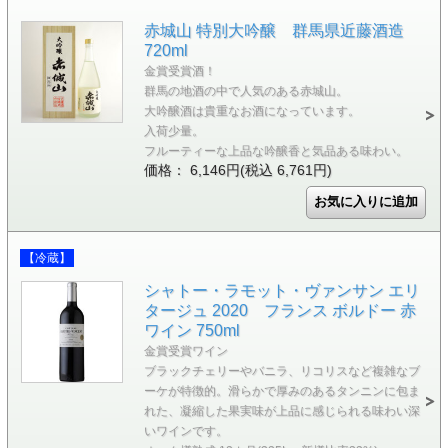
赤城山 特別大吟醸 群馬県近藤酒造
720ml
金賞受賞酒！
群馬の地酒の中で人気のある赤城山。
大吟醸酒は貴重なお酒になっています。
入荷少量。
フルーティーな上品な吟醸香と気品ある味わい。
価格： 6,146円(税込 6,761円)
【冷蔵】
シャトー・ラモット・ヴァンサン エリ
タージュ 2020 フランス ボルドー 赤
ワイン 750ml
金賞受賞ワイン
ブラックチェリーやバニラ、リコリスなど複雑なブ
ーケが特徴的。滑らかで厚みのあるタンニンに包ま
れた、凝縮した果実味が上品に感じられる味わい深
いワインです。