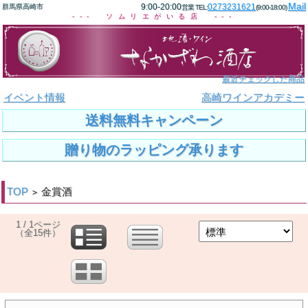
Mail
9:00-20:00
0273231621
群馬県高崎市
営業 TEL:
(9:00-18:00)
--- ソムリエがいる店 ---
最近チェックした商品
イベント情報
高崎ワインアカデミー
送料無料キャンペーン
贈り物のラッピング承ります
TOP
金賞酒
>
1 / 1ページ
（全15件）