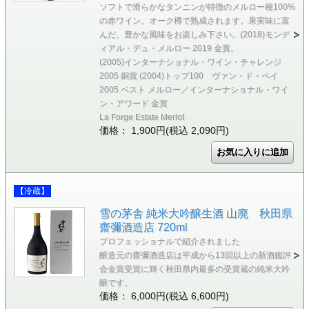
ソフトで滑らかなタンニンが特徴のメルロー種100%
の赤ワイン。オーク樽で熟成されます。果実味に富
んだ、豊かな風味をお楽しみ下さい。(2018)モンデ
ィアル・デュ・メルロー 2019 金賞。
(2005)インターナショナル・ワイン・チャレンジ
2005 銅賞 (2004)トップ100 ヴァン・ド・ペイ
2005 ベスト メルロー／インターナショナル・ワイ
ン・アワード 金賞
La Forge Estate Merlot
価格： 1,900円(税込 2,090円)
【冷蔵】
雪の茅舎 純米大吟醸生酒 山廃 秋田県
齋彌酒造店 720ml
プロフェッショナルで紹介されました
醸造元の齋彌酒造店は平成から13回以上の新酒鑑評
会金賞受賞に輝く秋田県内最多の受賞蔵の純米大吟
醸です。
価格： 6,000円(税込 6,600円)