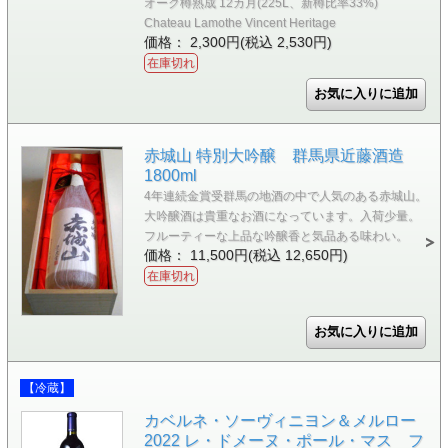
オーク樽熟成 12カ月(225L、新樽比率33%)
Chateau Lamothe Vincent Heritage
価格： 2,300円(税込 2,530円)
在庫切れ
赤城山 特別大吟醸 群馬県近藤酒造
1800ml
4年連続金賞受群馬の地酒の中で人気のある赤城山。
大吟醸酒は貴重なお酒になっています。入荷少量。
フルーティーな上品な吟醸香と気品ある味わい。
価格： 11,500円(税込 12,650円)
在庫切れ
【冷蔵】
カベルネ・ソーヴィニヨン＆メルロー
2022 レ・ドメーヌ・ポール・マス フ