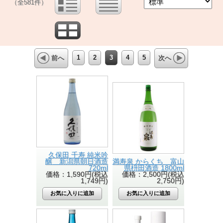
（全581件）
1
2
3
4
5
前へ
次へ
久保田 千寿 純米吟
醸 新潟県朝日酒造
満寿泉 からくち 富山
720ml
県枡田酒造 1800ml
価格：1,590円(税込
価格：2,500円(税込
1,749円)
2,750円)