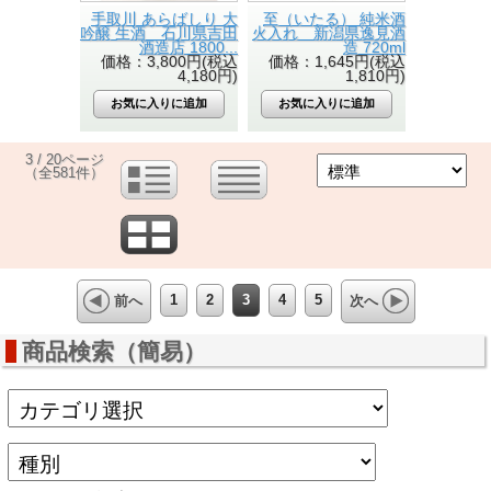
手取川 あらばしり 大
至（いたる） 純米酒
吟醸 生酒 石川県吉田
火入れ 新潟県逸見酒
酒造店 1800...
造 720ml
価格：3,800円(税込
価格：1,645円(税込
4,180円)
1,810円)
3 / 20ページ
（全581件）
1
2
3
4
5
前へ
次へ
商品検索（簡易）