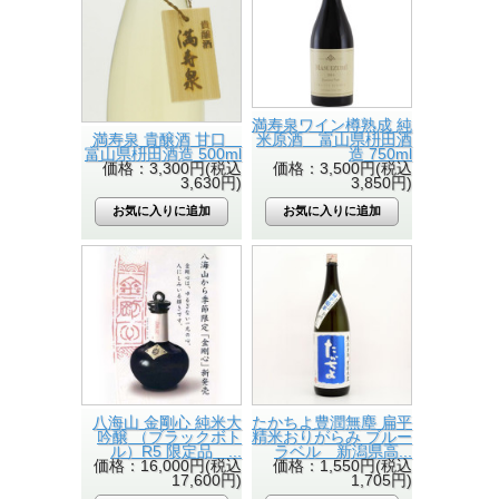
満寿泉ワイン樽熟成 純
満寿泉 貴醸酒 甘口
米原酒 富山県枡田酒
富山県枡田酒造 500ml
造 750ml
価格：3,300円(税込
価格：3,500円(税込
3,630円)
3,850円)
八海山 金剛心 純米大
たかちよ豊潤無塵 扁平
吟醸 （ブラックボト
精米おりがらみ ブルー
ル）R5 限定品 ...
ラベル 新潟県高...
価格：16,000円(税込
価格：1,550円(税込
17,600円)
1,705円)