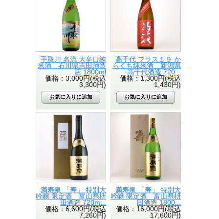
手取川 名流 大辛口純
高千代 プラス１９ か
米酒 石川県吉田酒造
らくち純米酒 新潟県
店 1800ml
高千代酒造 720...
価格：3,000円(税込
価格：1,300円(税込
3,300円)
1,430円)
満寿泉 「寿」 特別大
満寿泉 「寿」 特別大
吟醸 限定酒 富山県枡
吟醸 限定酒 富山県枡
田酒造 720m...
田酒造 1800...
価格：6,600円(税込
価格：16,000円(税込
7,260円)
17,600円)