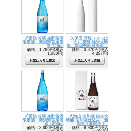
〆張鶴 吟醸 生貯蔵酒
久保田 雪峰（せっぽ
限定酒 新潟県宮尾酒
う） 爽醸 純米大吟
造 720ml
醸 新潟県朝日酒造 ...
価格：1,780円(税込
価格：3,870円(税込
1,958円)
4,257円)
〆張鶴 吟醸 生貯蔵酒
八海山 浩和蔵 純米大
限定酒 新潟県宮尾酒
吟醸 浩和蔵仕込み 新
造 1800ml
潟県八海醸造 7...
価格：3,600円(税込
価格：6,900円(税込