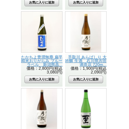
たかちよ豊潤無塵 扁平
手取川 あらばしり 大
精米おりがらみ ブルー
吟醸 生酒 石川県吉田
ラベル 新潟県高...
酒造店 720m...
価格：2,800円(税込
価格：1,900円(税込
3,080円)
2,090円)