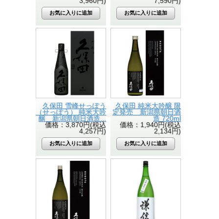
3,960円)
7,590円)
久保田 雪峰せっぽう
久保田 純米大吟醸 限
（せっぽう） 純米大吟
定発売 新潟県朝日酒
醸 新潟県朝日酒造...
造 720ml
価格：3,870円(税込
価格：1,940円(税込
4,257円)
2,134円)