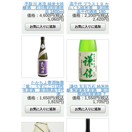
手取川 本流 純米大吟
高千代 プラス１９ か
醸酒 石川県吉田酒造
らくち純米酒 新潟県
店 1800ml
高千代酒造 180...
価格：4,600円(税込
価格：2,200円(税込
5,060円)
2,420円)
たかちよ豊潤無塵
「紫」 うすにごり活性
謙信 五百万石 純米吟
生原酒 新潟県高千代
醸 無濾過生原酒 新潟
酒...
県池田屋酒造 7...
価格：1,650円(税込
価格：1,550円(税込
1,815円)
1,705円)