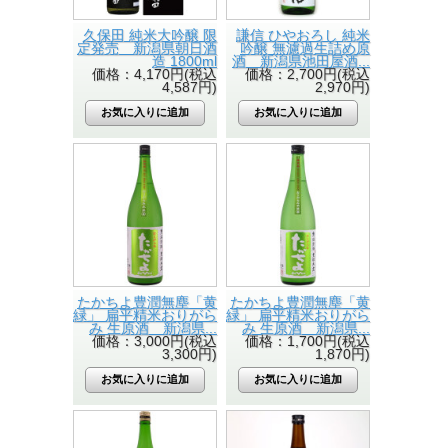
久保田 純米大吟醸 限
謙信 ひやおろし 純米
定発売 新潟県朝日酒
吟醸 無濾過生詰め原
造 1800ml
酒 新潟県池田屋酒...
価格：4,170円(税込
価格：2,700円(税込
4,587円)
2,970円)
たかちよ豊潤無塵「黄
たかちよ豊潤無塵「黄
緑」 扁平精米おりがら
緑」 扁平精米おりがら
み 生原酒 新潟県...
み 生原酒 新潟県...
価格：3,000円(税込
価格：1,700円(税込
3,300円)
1,870円)