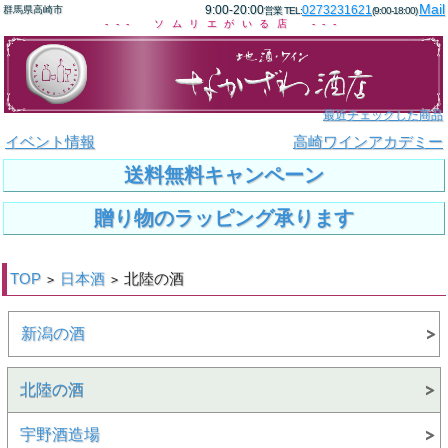
Mail
9:00-20:00
0273231621
群馬県高崎市
営業 TEL:
(9:00-18:00)
--- ソムリエがいる店 ---
最近チェックした商品
イベント情報
高崎ワインアカデミー
送料無料キャンペーン
贈り物のラッピング承ります
TOP
日本酒
北陸の酒
>
>
新潟の酒
北陸の酒
宇野酒造場