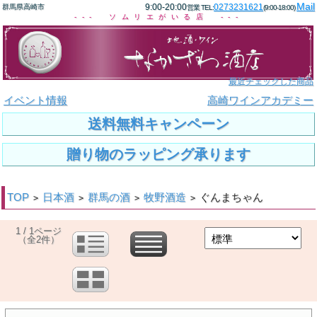
Mail
9:00-20:00
0273231621
群馬県高崎市
営業 TEL:
(9:00-18:00)
--- ソムリエがいる店 ---
最近チェックした商品
イベント情報
高崎ワインアカデミー
送料無料キャンペーン
贈り物のラッピング承ります
TOP
日本酒
群馬の酒
牧野酒造
ぐんまちゃん
>
>
>
>
1 / 1ページ
（全2件）