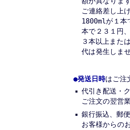
額が異なりま
ご連絡差し上
1800mlが１
本で２３１円
３本以上また
代は発生しま
●
発送日時
はご注
代引き配送・
ご注文の翌営
銀行振込、郵
お客様からの