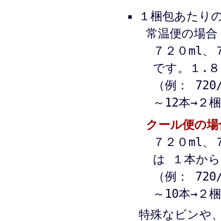
１梱包あたり
常温便の場合
７２０ml、
です。１.８
（例： 720
～12本→２
クール便の場
７２０ml、
は １本か
（例： 720
～10本→２
特殊なビンや、7