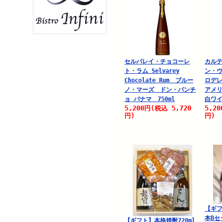
セルバレイ・チョコーレ
カル
ト・ラム Selvarey
ン・ヴ
Chocolate Rum ブルー
ロデ
ノ・マーズ ドン・パンチ
アメリ
ョ パナマ 750ml
白ワイ
5,200
5,720
5,20
円
(税込
円)
円)
【ギフ
本Bセ
【ギフト】本格焼酎720ml