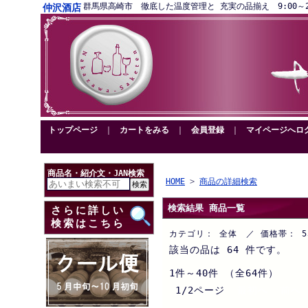
群馬県高崎市 徹底した温度管理と 充実の品揃え 9:00～20:00営
仲沢酒店
トップページ
｜
カートをみる
｜
会員登録
｜
マイページへロ
商品名・紹介文・JAN検索
HOME
>
商品の詳細検索
検索結果 商品一覧
さらに詳しい
検索はこちら
カテゴリ： 全体 ／ 価格帯：
該当の品は 64 件です。
1件～40件 （全64件）
1/2ページ
最初へ 前