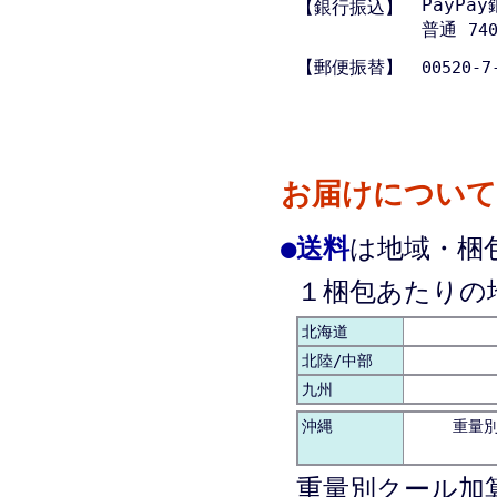
PayPa
【銀行振込】
普通
74
【郵便振替】
00520-7
お届けについて
●
送料
は地域・梱
１梱包あたりの
北海道
北陸/中部
九州
沖縄
重量別 
重量別クール加