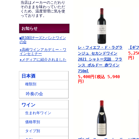
当店はメーカーのこだわり
そのままを味わっていただ
くため、温度管理に気を使
っております。
お知らせ
第10回チーズとパンとワイン
■
の会
レ・フィエフ・ド・ラグラ
【ギフ
★高崎ワインアカデミー・ワ
5,25
ンジュ セカンドワイン
インセミナー
円)
2021 シャトー元詰 フラ
★メディアに紹介されました
ンス ボルドー 赤ワイン
750ml
日本酒
5,400
5,940
円
(税込
円)
種類別
吟奏の会
ワイン
生まれ年ワイン
価格帯別
タイプ別