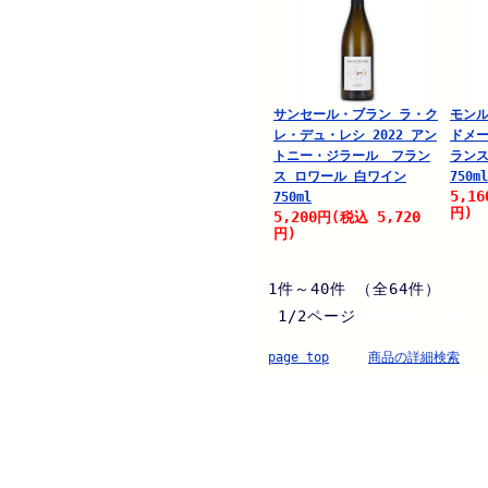
サンセール・ブラン ラ・ク
モンル
レ・デュ・レシ 2022 アン
ドメ
トニー・ジラール フラン
ランス
ス ロワール 白ワイン
750ml
5,16
750ml
円)
5,200
5,720
円
(税込
円)
1件～40件 （全64件）
1/2ページ
最初へ 前
page top
商品の詳細検索
.