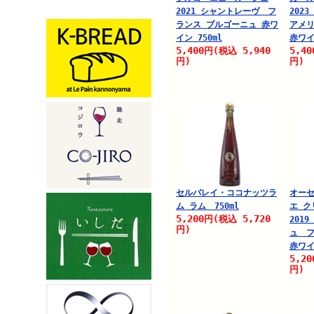
2021 シャントレーヴ フ
202
ランス ブルゴーニュ 赤ワ
アメリ
イン 750ml
赤ワイ
5,400
5,940
5,40
円
(税込
円)
円)
セルバレイ・ココナッツラ
オーセ
ム ラム 750ml
エ ク
5,200
5,720
円
(税込
201
円)
ュ フ
赤ワイ
5,20
円)