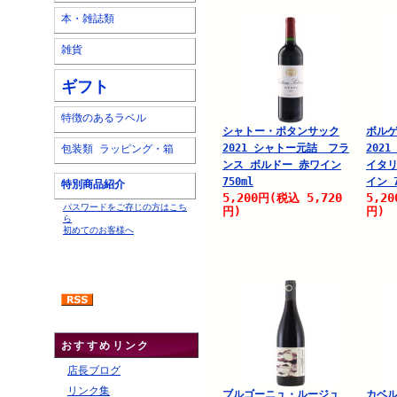
本・雑誌類
雑貨
ギフト
特徴のあるラベル
シャトー・ポタンサック
ボルゲ
2021 シャトー元詰 フラ
202
包装類 ラッピング・箱
ンス ボルドー 赤ワイン
イタリ
750ml
イン 7
特別商品紹介
5,200
5,720
5,20
円
(税込
パスワードをご存じの方はこち
円)
円)
ら
初めてのお客様へ
おすすめリンク
店長ブログ
リンク集
ブルゴーニュ・ルージュ
カベ