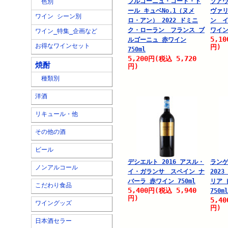
ブルゴーニュ・コート・ド
ソアヴ
色別
ール キュベNo.1（ヌメ
ヴァリ
ワイン シーン別
ロ・アン） 2022 ドミニ
ン イ
ク・ローラン フランス ブ
ワイン 
ワイン_特集_企画など
5,10
ルゴーニュ 赤ワイン
お得なワインセット
円)
750ml
5,200
5,720
円
(税込
焼酎
円)
種類別
洋酒
リキュール・他
その他の酒
ビール
デシエルト 2016 アスル・
ランゲ
ノンアルコール
イ・ガランサ スペイン ナ
202
バーラ 赤ワイン 750ml
リア 
こだわり食品
5,400
5,940
円
(税込
750ml
円)
5,40
ワイングッズ
円)
日本酒セラー