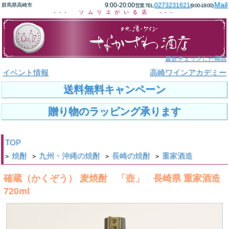
Mail
9:00-20:00
0273231621
群馬県高崎市
営業 TEL:
(9:00-18:00)
--- ソムリエがいる店 ---
最近チェックした商品
イベント情報
高崎ワインアカデミー
送料無料キャンペーン
贈り物のラッピング承ります
TOP
焼酎
九州・沖縄の焼酎
長崎の焼酎
重家酒造
>
>
>
>
確蔵（かくぞう） 麦焼酎 「壺」 長崎県 重家酒造
720ml