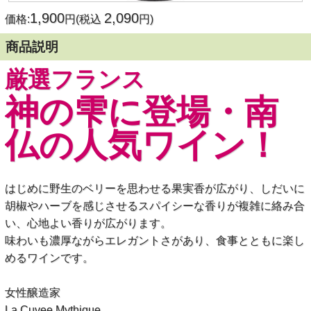
1,900
2,090
価格:
円(税込
円)
商品説明
厳選フランス
神の雫に登場・南
仏の人気ワイン！
はじめに野生のベリーを思わせる果実香が広がり、しだいに
胡椒やハーブを感じさせるスパイシーな香りが複雑に絡み合
い、心地よい香りが広がります。
味わいも濃厚ながらエレガントさがあり、食事とともに楽し
めるワインです。
女性醸造家
La Cuvee Mythique