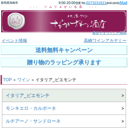
Mail
9:00-20:00
0273231621
群馬県高崎市
営業 TEL:
(9:00-18:00)
--- ソムリエがいる店 ---
最近チェックした商品
イベント情報
高崎ワインアカデミー
送料無料キャンペーン
贈り物のラッピング承ります
TOP
ワイン
イタリア_ピエモンテ
>
>
イタリア_ピエモンテ
モンキエロ・カルボーネ
ルチアーノ・サンドローネ