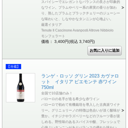
スパイシーでエレガントなバランスの良さが印象的
なワイン。プラムやベリー系の果実の香りが加わ
り、熟したプラムとブラックチェリーのジューシー
な味わいと、しなやかなタンニンが心地よい。
厳選イタリア
Tenute Il Cascinone Avanposti Altrove Nibbiolo
モンフェラート
価格： 3,400円(税込 3,740円)
【冷蔵】
ランゲ・ロッソ グリン 2023 カヴァロ
ット イタリア ピエモンテ 赤ワイン
750ml
全国で10店舗のみ！
バローロの名手が造る希少な赤ワイン
バローロで初めて有機栽培を導入した古典派ワイナ
リー。グリニョリーノの特徴は色合いが淡く酸味が
豊か。イチジクやラズベリーなどのフルーツ香が楽
しめる。野性味のあるスパイスや酸、フレッシュで
心地よいタンニンがありバランスの優れた味わい。