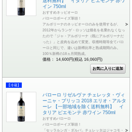
送料無料】 イタリア ピエモンテ 赤ワ
イン 750ml
おすすめネッビオーロ
バローロボーイズ筆頭！
アルボリーナのネッビオーロのみを使用するが、
2012年からランゲ・ロッソは畑名を名乗れなくなっ
たので「ジャ・アルボリーナ（既にアルボリーナだ
った）」と皮肉を込めて変更。収穫時期等全てバロ
ーロと同じで、違いは新樽比率と熟成期間のみ。
100％新樽の18ヵ月間熟成。
価格： 14,600円(税込 16,060円)
【冷蔵】
バローロ リゼルヴァ チェレッタ・ヴィ
ーニャ・ブリッコ 2018 エリオ・アルタ
ーレ 【一部地域を除く送料無料】 イ
タリア ピエモンテ 赤ワイン 750ml
おすすめバローロ
バローロボーイズ筆頭！
「セッラルンガ・ダルバ」チェレッタはジャコモ・