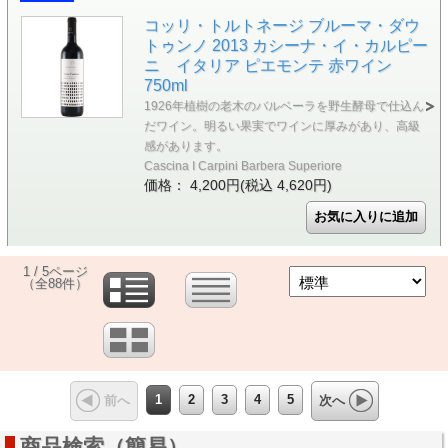
コッリ・トルトネージ ブルーマ・ダウ
トゥンノ 2013 カシーナ・イ・カルピー
ニ イタリア ピエモンテ 赤ワイン
750ml
1926年植樹の老木のバルベーラを野生酵母で仕込ん
だワイン。明るい果実でワインに厚みがあり、高級
感があります。
Cascina I Carpini Barbera Superiore
価格： 4,200円(税込 4,620円)
1 / 5ページ
（全88件）
1
2
3
4
5
前へ
次へ
商品検索（簡易）