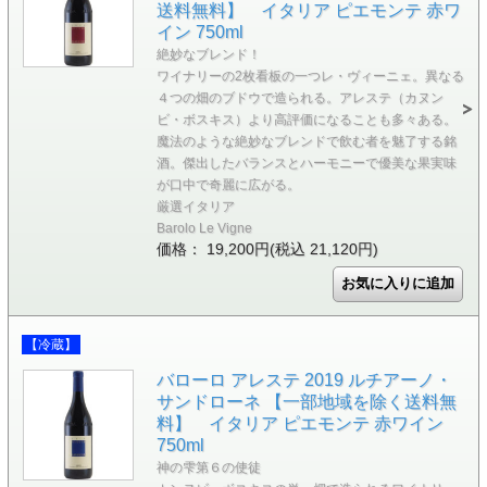
送料無料】 イタリア ピエモンテ 赤ワ
イン 750ml
絶妙なブレンド！
ワイナリーの2枚看板の一つレ・ヴィーニェ。異なる
４つの畑のブドウで造られる。アレステ（カヌン
ビ・ボスキス）より高評価になることも多々ある。
魔法のような絶妙なブレンドで飲む者を魅了する銘
酒。傑出したバランスとハーモニーで優美な果実味
が口中で奇麗に広がる。
厳選イタリア
Barolo Le Vigne
価格： 19,200円(税込 21,120円)
【冷蔵】
バローロ アレステ 2019 ルチアーノ・
サンドローネ 【一部地域を除く送料無
料】 イタリア ピエモンテ 赤ワイン
750ml
神の雫第６の使徒