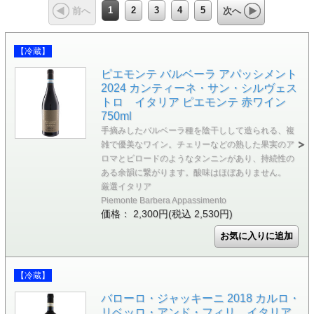
1
2
3
4
5
前へ
次へ
【冷蔵】
ピエモンテ バルベーラ アパッシメント
2024 カンティーネ・サン・シルヴェス
トロ イタリア ピエモンテ 赤ワイン
750ml
手摘みしたバルベーラ種を陰干しして造られる、複
雑で優美なワイン。チェリーなどの熟した果実のア
ロマとビロードのようなタンニンがあり、持続性の
ある余韻に繋がります。酸味はほぼありません。
厳選イタリア
Piemonte Barbera Appassimento
価格： 2,300円(税込 2,530円)
【冷蔵】
バローロ・ジャッキーニ 2018 カルロ・
リベッロ・アンド・フィリ イタリア