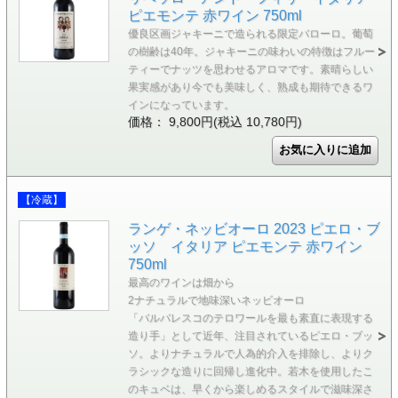
ピエモンテ 赤ワイン 750ml
優良区画ジャキーニで造られる限定バローロ。葡萄
の樹齢は40年。ジャキーニの味わいの特徴はフルー
ティーでナッツを思わせるアロマです。素晴らしい
果実感があり今でも美味しく、熟成も期待できるワ
インになっています。
価格： 9,800円(税込 10,780円)
【冷蔵】
ランゲ・ネッビオーロ 2023 ピエロ・ブ
ッソ イタリア ピエモンテ 赤ワイン
750ml
最高のワインは畑から
2ナチュラルで地味深いネッビオーロ
「バルバレスコのテロワールを最も素直に表現する
造り手」として近年、注目されているピエロ・ブッ
ソ。よりナチュラルで人為的介入を排除し、よりク
ラシックな造りに回帰し進化中。若木を使用したこ
のキュベは、早くから楽しめるスタイルで滋味深さ