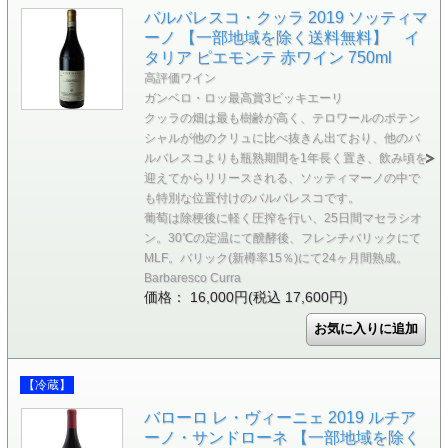
バルバレスコ・クッラ 2019 ソッティマ
ーノ 【一部地域を除く送料無料】 イ
タリア ピエモンテ 赤ワイン 750ml
高評価ワイン
ガンベロ・ロッ最高賞3ビッキエーリ
クッラの畑は最も樹齢が高く、テロワールのポテン
シャルが他のクリュに比べ抜きん出ており、他のバ
ルバレスコよりも瓶熟期間を1年長く置き、飲み頃を
迎えてからリリースされる、ソッティマーノの中で
も特別な位置付けのバルバレスコです。
葡萄は除梗後に軽く圧搾を行い、25日間マセラシオ
ン。30℃の定温にて醗酵後、フレンチバリックにて
MLF。バリック(新樽率15％)にて24ヶ月間熟成。
Barbaresco Curra
価格： 16,000円(税込 17,600円)
【冷蔵】
バローロ レ・ヴィーニェ 2019 ルチア
ーノ・サンドローネ 【一部地域を除く