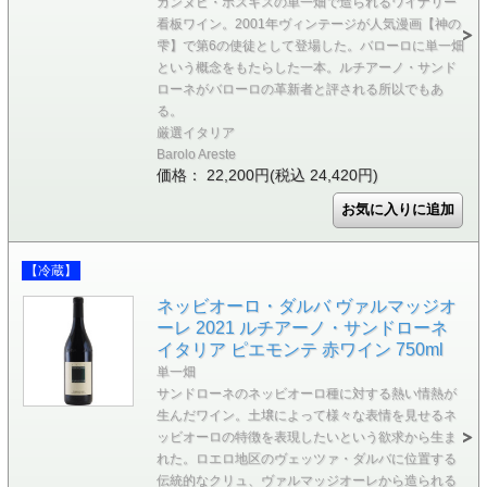
カンヌビ・ボスキスの単一畑で造られるワイナリー
看板ワイン。2001年ヴィンテージが人気漫画【神の
雫】で第6の使徒として登場した。バローロに単一畑
という概念をもたらした一本。ルチアーノ・サンド
ローネがバローロの革新者と評される所以でもあ
る。
厳選イタリア
Barolo Areste
価格： 22,200円(税込 24,420円)
【冷蔵】
ネッビオーロ・ダルバ ヴァルマッジオ
ーレ 2021 ルチアーノ・サンドローネ
イタリア ピエモンテ 赤ワイン 750ml
単一畑
サンドローネのネッビオーロ種に対する熱い情熱が
生んだワイン。土壌によって様々な表情を見せるネ
ッビオーロの特徴を表現したいという欲求から生ま
れた。ロエロ地区のヴェッツァ・ダルバに位置する
伝統的なクリュ、ヴァルマッジオーレから造られる