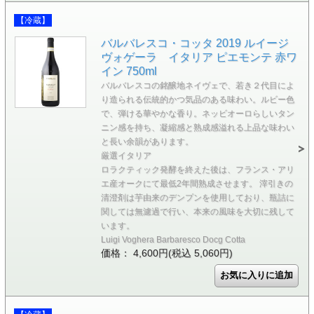
【冷蔵】
バルバレスコ・コッタ 2019 ルイージ
ヴォゲーラ イタリア ピエモンテ 赤ワ
イン 750ml
バルバレスコの銘醸地ネイヴェで、若き２代目によ
り造られる伝統的かつ気品のある味わい。ルビー色
で、弾ける華やかな香り。ネッビオーロらしいタン
ニン感を持ち、凝縮感と熟成感溢れる上品な味わい
と長い余韻があります。
厳選イタリア
ロラクティック発酵を終えた後は、フランス・アリ
エ産オークにて最低2年間熟成させます。 滓引きの
清澄剤は芋由来のデンプンを使用しており、瓶詰に
関しては無濾過で行い、本来の風味を大切に残して
います。
Luigi Voghera Barbaresco Docg Cotta
価格： 4,600円(税込 5,060円)