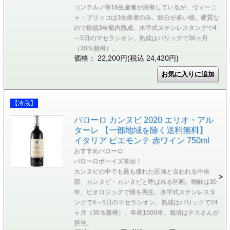
コンテルノ等16生産者が所有しているが、ヴィーニ
ャ・ブリッコは3生産者のみ。鉄分が多い畑。硬質な
ので最低3年瓶内熟成。水平式ステンレスタンクで4
～5日のマセラシオン。熟成はバリックで36ヶ月
（30％新樽）。
価格： 22,200円(税込 24,420円)
【冷蔵】
バローロ カンヌビ 2020 エリオ・アル
ターレ 【一部地域を除く送料無料】
イタリア ピエモンテ 赤ワイン 750ml
おすすめバローロ
バローロボーイズ筆頭！
カンヌビの中でも最も優れた区画と言われる中央
部、カンヌビ・カンヌビと呼ばれる区画。樹齢は30
年。ビオロジックで畑を再生。水平式ステンレスタ
ンクで4～5日のマセラシオン。熟成はバリックで24
ヶ月（30％新樽）。年産1500本。栽培はテスさんが
担当。