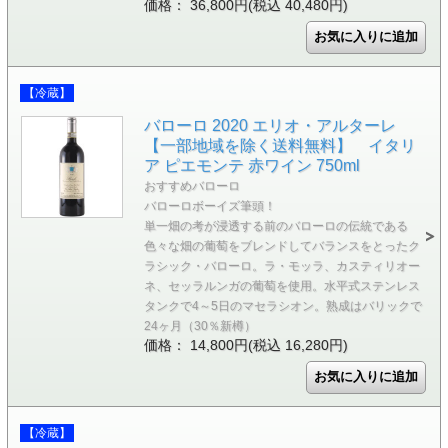
価格： 36,800円(税込 40,480円)
【冷蔵】
バローロ 2020 エリオ・アルターレ
【一部地域を除く送料無料】 イタリ
ア ピエモンテ 赤ワイン 750ml
おすすめバローロ
バローロボーイズ筆頭！
単一畑の考が浸透する前のバローロの伝統である
色々な畑の葡萄をブレンドしてバランスをとったク
ラシック・バローロ。ラ・モッラ、カスティリオー
ネ、セッラルンガの葡萄を使用。水平式ステンレス
タンクで4～5日のマセラシオン。熟成はバリックで
24ヶ月（30％新樽）
価格： 14,800円(税込 16,280円)
【冷蔵】