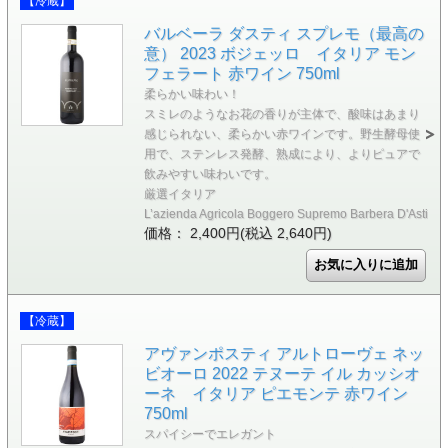
【冷蔵】
バルベーラ ダスティ スプレモ（最高の
意） 2023 ボジェッロ イタリア モン
フェラート 赤ワイン 750ml
柔らかい味わい！
スミレのようなお花の香りが主体で、酸味はあまり
感じられない、柔らかい赤ワインです。野生酵母使
用で、ステンレス発酵、熟成により、よりピュアで
飲みやすい味わいです。
厳選イタリア
L’azienda Agricola Boggero Supremo Barbera D'Asti
価格： 2,400円(税込 2,640円)
【冷蔵】
アヴァンポスティ アルトローヴェ ネッ
ビオーロ 2022 テヌーテ イル カッシオ
ーネ イタリア ピエモンテ 赤ワイン
750ml
スパイシーでエレガント