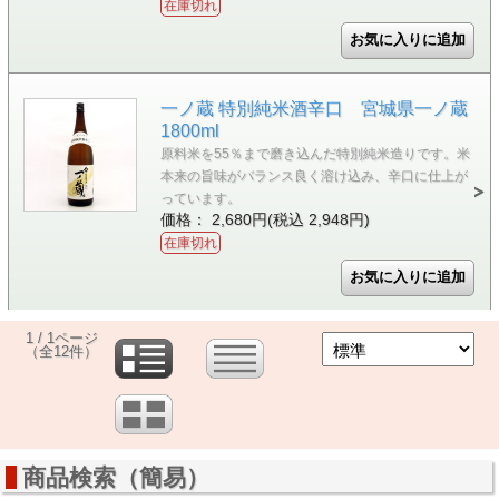
在庫切れ
一ノ蔵 特別純米酒辛口 宮城県一ノ蔵
1800ml
原料米を55％まで磨き込んだ特別純米造りです。米
本来の旨味がバランス良く溶け込み、辛口に仕上が
っています。
価格： 2,680円(税込 2,948円)
在庫切れ
1 / 1ページ
（全12件）
商品検索（簡易）