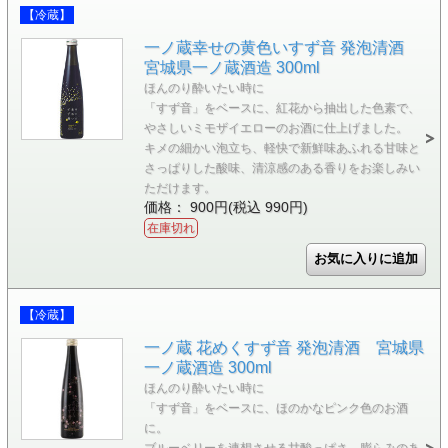
【冷蔵】
一ノ蔵幸せの黄色いすず音 発泡清酒
宮城県一ノ蔵酒造 300ml
ほんのり酔いたい時に
「すず音」をベースに、紅花から抽出した色素で、
やさしいミモザイエローのお酒に仕上げました。
キメの細かい泡立ち、軽快で新鮮味あふれる甘味と
さっぱりした酸味、清涼感のある香りをお楽しみい
ただけます。
価格： 900円(税込 990円)
在庫切れ
【冷蔵】
一ノ蔵 花めくすず音 発泡清酒 宮城県
一ノ蔵酒造 300ml
ほんのり酔いたい時に
「すず音」をベースに、ほのかなピンク色のお酒
に。
ブルーベリーを連想させる甘酸っぱさ、膨らみのあ