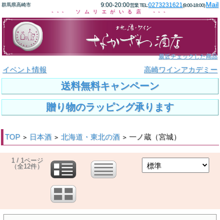
Mail
9:00-20:00
0273231621
群馬県高崎市
営業 TEL:
(9:00-18:00)
--- ソムリエがいる店 ---
最近チェックした商品
イベント情報
高崎ワインアカデミー
送料無料キャンペーン
贈り物のラッピング承ります
TOP
日本酒
北海道・東北の酒
一ノ蔵（宮城）
>
>
>
1 / 1ページ
（全12件）