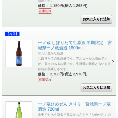
新酒です。
価格： 1,150円(税込 1,265円)
在庫切れ
【冷蔵】
一ノ蔵 しぼりたて生原酒 冬期限定 宮
城県一ノ蔵酒造 1800ml
味わい豊かな新酒
しぼりたての生原酒です。アルコールは高めです
が、旨さのあるお酒です。生原酒の元祖ともいえる
伝統の美味しさです。
価格： 2,700円(税込 2,970円)
在庫切れ
一ノ蔵ひめぜん きりり 宮城県一ノ蔵
酒造 720ml
食中でもあう新タイ甘みをおさえた「ひめぜん」の