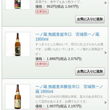
原酒です。食中でもあう新タイプ。
価格： 952円(税込 1,047円)
在庫切れ
一ノ蔵 無鑑査超辛口 宮城県一ノ蔵
1800ml
すっきりとした味わいで、辛口に仕上げられたお酒
です。お燗にもむいています。一ノ蔵の人気商品で
す！
価格： 1,886円(税込 2,075円)
在庫切れ
一ノ蔵 無鑑査本醸造辛口 宮城県一ノ
蔵 1800ml
地酒ブームの火付け役的な存在。旨さのある辛口と
して定評があります。お燗でもどうぞ。
価格： 1,997円(税込 2,197円)