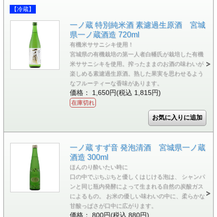
【冷蔵】
一ノ蔵 特別純米酒 素濾過生原酒 宮城
県一ノ蔵酒造 720ml
有機米ササニシキ使用！
宮城県の有機栽培の第一人者白幡氏が栽培した有機
米ササニシキを使用。搾ったままのお酒の味わいが
楽しめる素濾過生原酒。熟した果実を思わせるよう
なフルーティーな香味があります。
価格： 1,650円(税込 1,815円)
在庫切れ
一ノ蔵 すず音 発泡清酒 宮城県一ノ蔵
酒造 300ml
ほんのり酔いたい時に
口の中でぷちぷちと優しくはじける泡は、 シャンパ
ンと同じ瓶内発酵によって生まれる自然の炭酸ガス
によるもの。 お米の優しい味わいの中に、柔らかな
甘酸っぱさが口中に広がります。
価格： 800円(税込 880円)