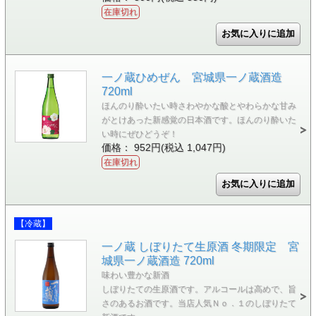
在庫切れ
一ノ蔵ひめぜん 宮城県一ノ蔵酒造
720ml
ほんのり酔いたい時さわやかな酸とやわらかな甘み
がとけあった新感覚の日本酒です。ほんのり酔いた
い時にぜひどうぞ！
価格： 952円(税込 1,047円)
在庫切れ
【冷蔵】
一ノ蔵 しぼりたて生原酒 冬期限定 宮
城県一ノ蔵酒造 720ml
味わい豊かな新酒
しぼりたての生原酒です。アルコールは高めで、旨
さのあるお酒です。当店人気Ｎｏ．１のしぼりたて