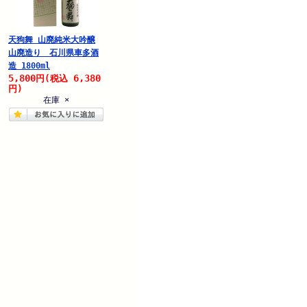
天狗舞 山廃純米大吟醸
山廃造り 石川県車多酒
造 1800ml
5,800
6,380
円
(税込
円)
在庫 ×