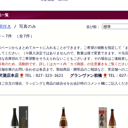
品一覧
明付き
/ 写真のみ
並び順：
件～7件 （全7件）
のページからまとめてカートに入れることができます。ご希望の個数を指定して「
してください。（※購入決定ではありませんので、数量は後で変更できます。※当
急な在庫切れでご希望数をそろえられないこともございます。その場合はご連絡差
共有のため、流動的です。詳しくはカート内「カゴ画面」の注意書きをご覧くださ
店舗在庫のお問い合わせは各店まで。類似商品・贈答品のご相談など、実店舗への
沢酒店本店
TEL：027-323-1621
グランヴァン前橋
TEL：027-
数ご注文の場合、ラッピングと商品の組合せをお会計時のコメント欄にご記入くだ