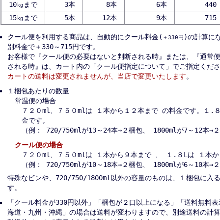
10㎏まで
3本
8本
6本
440
15㎏まで
5本
12本
9本
715
クール便を利用する商品は、自動的にクール料金(
)の計算に
＋330円
別料金で＋330～715円です。
お客様で『クール便の必要はないと判断される時』または、『通常
される時』は、カート内の「クール便指定について」でご指定くだ
カートの送料は変更されませんが、当店で変更いたします
。
１梱包あたりの数量
常温便の場合
７２０ml、７５０mlは １本から１２本まで の料金です。１.
金です。
（例： 720/750mlが13～24本→２梱包、 1800mlが7～12本
クール便の場合
７２０ml、７５０mlは １本から９本まで 、 １.８Lは １本
（例： 720/750mlが10～18本→２梱包、 1800mlが6～10本
特殊なビンや、720/750/1800ml以外の容量のものは、１梱包に
す。
「クール料金が330円以外」「梱包が２口以上になる」「送料無料
海道・九州・沖縄」の場合は送料が変わりますので、別途送料の計