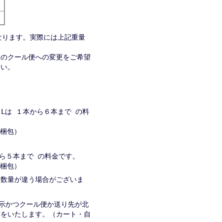
なります。実際には上記重量
便のクール便への変更をご希望
さい。
８Lは １本から６本まで の料
→２梱包）
から５本まで の料金です。
→２梱包）
入る数量が違う場合がございま
表示かつクール便か送り先が北
算をいたします。（カート・自