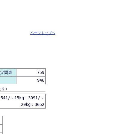
ページトップへ
北/関東
759
946
たり）
541/～15kg：3091/～
20kg：3652