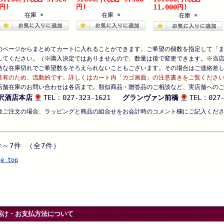
円)
円)
11,000
円)
在庫 ×
在庫 ×
在庫 ×
のページからまとめてカートに入れることができます。ご希望の個数を指定して「
してください。（※購入決定ではありませんので、数量は後で変更できます。※当
急な在庫切れでご希望数をそろえられないこともございます。その場合はご連絡差
共有のため、流動的です。詳しくはカート内「カゴ画面」の注意書きをご覧くださ
店舗在庫のお問い合わせは各店まで。類似商品・贈答品のご相談など、実店舗への
沢酒店本店
TEL：027-323-1621
グランヴァン前橋
TEL：027-
数ご注文の場合、ラッピングと商品の組合せをお会計時のコメント欄にご記入くだ
件～7件 （全7件）
ge top
届け・お支払方法について