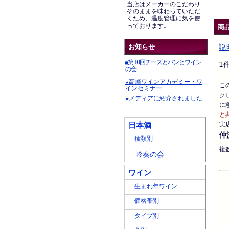
当店はメーカーのこだわり
そのままを味わっていただ
くため、温度管理に気を使
っております。
商
お知らせ
説
第10回チーズとパンとワイン
■
1
の会
★高崎ワインアカデミー・ワ
こ
インセミナー
ク
★メディアに紹介されました
に
と
日本酒
実
仲
種類別
複
吟奏の会
ワイン
生まれ年ワイン
価格帯別
タイプ別