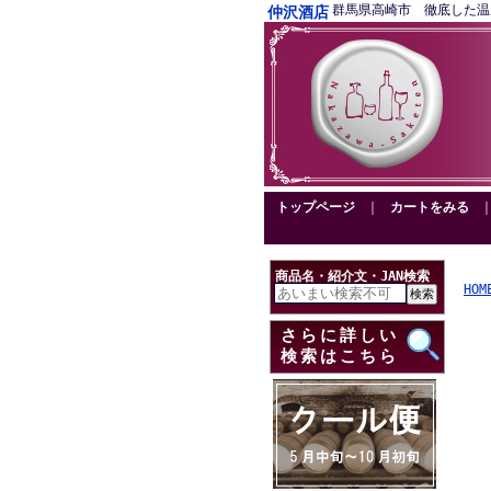
群馬県高崎市 徹底した温度管理
仲沢酒店
トップページ
｜
カートをみる
商品名・紹介文・JAN検索
HOM
さらに詳しい
検索はこちら