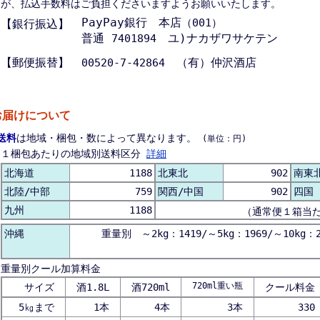
が、払込手数料はご負担くださいますようお願いいたします。
PayPay銀行 本店
（001）
【銀行振込】
普通
ユ)ナカザワサケテン
7401894
【郵便振替】
（有）仲沢酒店
00520-7-42864
お届けについて
送料
は地域・梱包・数によって異なります。
(単位：円)
１梱包あたりの地域別送料区分
詳細
北海道
1188
北東北
902
南東
北陸/中部
759
関西/中国
902
四国
九州
1188
（通常便１箱当
沖縄
重量別 ～2kg：1419/～5kg：1969/～10kg：2
重量別クール加算料金
720ml重い瓶
サイズ
酒1.8L
酒720ml
クール料金
5㎏まで
1本
4本
3本
330