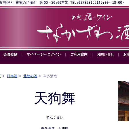
と 充実の品揃え 9:00～20:00営業 TEL:0273231621(9:00～18:00)
｜
会員登録
｜
マイページへログイン
｜
ご利用案内
｜
お問い合せ
｜
お
E
>
日本酒
>
北陸の酒
> 車多酒造
天狗舞
てんぐまい
車多酒造 石川県