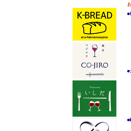
●
●
●