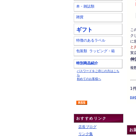
本・雑誌類
雑貨
ギフト
こ
ク
特徴のあるラベル
に
と
包装類 ラッピング・箱
実
仲
特別商品紹介
複
パスワードをご存じの方はこち
ら
初めてのお客様へ
1
pa
.
おすすめリンク
店長ブログ
お
リンク集