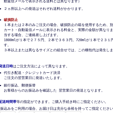
動返信メールで表示される送料とは異なります）
２ヵ所以上への発送はそれぞれ送料がかかります。
破損防止
１本または２本のみご注文の場合、破損防止の箱を使用するため、
カート・自動返信メールに表示される料金と、実際の金額が異なり
当する場合、ご連絡差し上げます。
1800mlが１本で２７５円、２本で３６３円。720mlが１本で２３
す。
３本以上または異なるサイズとの組合せでは、この梱包代は発生し
発送日時
はご注文方法によって異なります。
代引き配送・クレジットカード決済
ご注文の翌営業日に発送いたします。
銀行振込、郵便振替
お客様からのお振込みを確認した 翌営業日の発送となります。
配送時間帯
等の指定ができます。ご購入手続き時にご指定ください。
振込みをご利用の場合、お届け日は充分な余裕を持ってご指定くださ