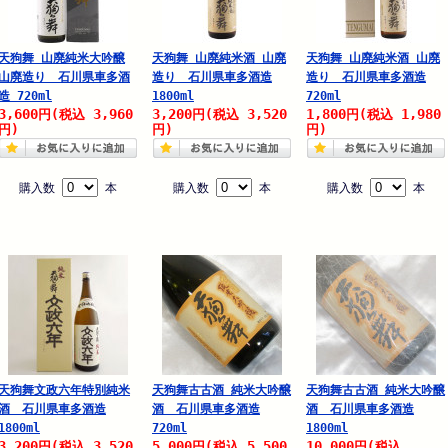
天狗舞 山廃純米大吟醸
天狗舞 山廃純米酒 山廃
天狗舞 山廃純米酒 山廃
山廃造り 石川県車多酒
造り 石川県車多酒造
造り 石川県車多酒造
造 720ml
1800ml
720ml
3,600
3,960
3,200
3,520
1,800
1,980
円
(税込
円
(税込
円
(税込
円)
円)
円)
購入数
本
購入数
本
購入数
本
天狗舞文政六年特別純米
天狗舞古古酒 純米大吟醸
天狗舞古古酒 純米大吟醸
酒 石川県車多酒造
酒 石川県車多酒造
酒 石川県車多酒造
1800ml
720ml
1800ml
3,200
3,520
5,000
5,500
10,000
円
(税込
円
(税込
円
(税込