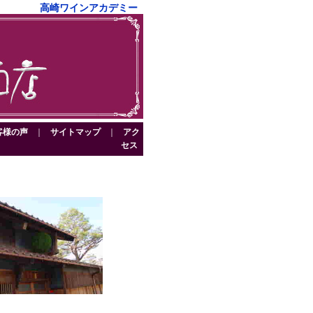
高崎ワインアカデミー
客様の声
｜
サイトマップ
｜
アク
セス