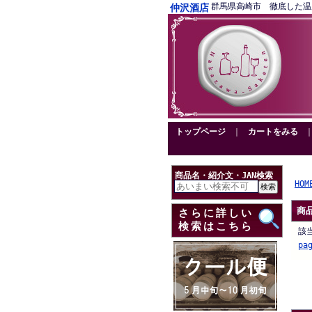
群馬県高崎市 徹底した温度管理
仲沢酒店
トップページ
｜
カートをみる
商品名・紹介文・JAN検索
HOM
商
さらに詳しい
検索はこちら
該
pa
.