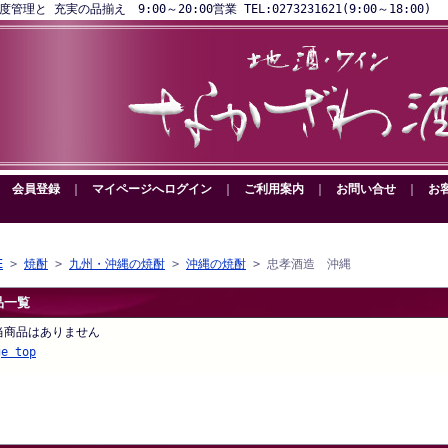
と 充実の品揃え 9:00～20:00営業 TEL:0273231621(9:00～18:00)
｜
会員登録
｜
マイページへログイン
｜
ご利用案内
｜
お問い合せ
｜
お
E
>
焼酎
>
九州・沖縄の焼酎
>
沖縄の焼酎
> 忠孝酒造 沖縄
品一覧
当商品はありません
ge top