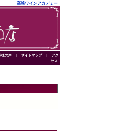
高崎ワインアカデミー
客様の声
｜
サイトマップ
｜
アク
セス