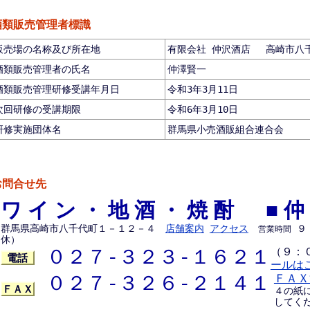
酒類販売管理者標識
販売場の名称及び所在地
有限会社 仲沢酒店 高崎市八千代
酒類販売管理者の氏名
仲澤賢一
酒類販売管理研修受講年月日
令和3年3月11日
次回研修の受講期限
令和6年3月10日
研修実施団体名
群馬県小売酒販組合連合会
お問合せ先
ワイン・地酒・焼酎 ■仲
群馬県高崎市八千代町１－１２－４
店舗案内
アクセス
９
営業時間
休）
０２７-３２３-１６２１
（９：
電話
ールは
０２７-３２６-２１４１
ＦＡＸ
ＦＡＸ
４の紙
してく