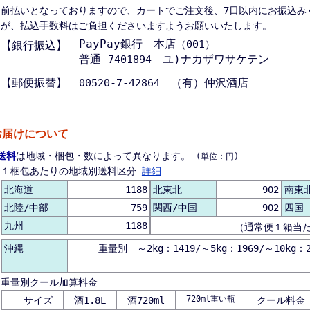
前払いとなっておりますので、カートでご注文後、7日以内にお振込み
が、払込手数料はご負担くださいますようお願いいたします。
PayPay銀行 本店
（001）
【銀行振込】
普通
ユ)ナカザワサケテン
7401894
【郵便振替】
（有）仲沢酒店
00520-7-42864
お届けについて
送料
は地域・梱包・数によって異なります。
(単位：円)
１梱包あたりの地域別送料区分
詳細
北海道
1188
北東北
902
南東
北陸/中部
759
関西/中国
902
四国
九州
1188
（通常便１箱当
沖縄
重量別 ～2kg：1419/～5kg：1969/～10kg：2
重量別クール加算料金
720ml重い瓶
サイズ
酒1.8L
酒720ml
クール料金