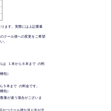
なります。実際には上記重量
便のクール便への変更をご希望
さい。
８Lは １本から６本まで の料
→２梱包）
から５本まで の料金です。
→２梱包）
入る数量が違う場合がございま
表示かつクール便か送り先が北