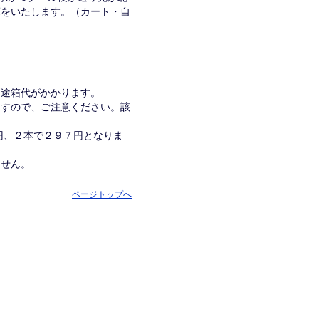
算をいたします。（カート・自
別途箱代がかかります。
ますので、ご注意ください。該
１円、２本で２９７円となりま
ません。
ページトップへ