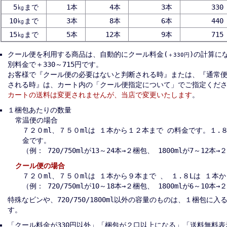
5㎏まで
1本
4本
3本
330
10㎏まで
3本
8本
6本
440
15㎏まで
5本
12本
9本
715
クール便を利用する商品は、自動的にクール料金(
)の計算に
＋330円
別料金で＋330～715円です。
お客様で『クール便の必要はないと判断される時』または、『通常
される時』は、カート内の「クール便指定について」でご指定くだ
カートの送料は変更されませんが、当店で変更いたします
。
１梱包あたりの数量
常温便の場合
７２０ml、７５０mlは １本から１２本まで の料金です。１.
金です。
（例： 720/750mlが13～24本→２梱包、 1800mlが7～12本
クール便の場合
７２０ml、７５０mlは １本から９本まで 、 １.８Lは １本
（例： 720/750mlが10～18本→２梱包、 1800mlが6～10本
特殊なビンや、720/750/1800ml以外の容量のものは、１梱包に
す。
「クール料金が330円以外」「梱包が２口以上になる」「送料無料