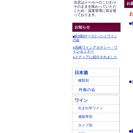
当店はメーカーのこだわり
お
そのままを味わっていただ
くため、温度管理に気を使
っております。
●
お知らせ
第10回チーズとパンとワイン
■
の会
★高崎ワインアカデミー・ワ
インセミナー
★メディアに紹介されました
日本酒
種類別
●
吟奏の会
ワイン
生まれ年ワイン
価格帯別
タイプ別
●