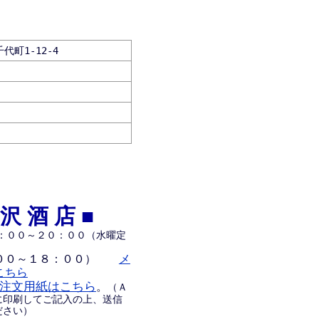
町1-12-4
沢酒店■
：００～２０：００（水曜定
００～１８：００）
メ
こちら
注文用紙はこちら
。
（Ａ
に印刷してご記入の上、送信
ださい）