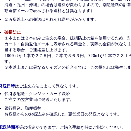
海道・九州・沖縄」の場合は送料が変わりますので、別途送料の計
動返信メールで表示される送料とは異なります）
２ヵ所以上への発送はそれぞれ送料がかかります。
破損防止
１本または２本のみご注文の場合、破損防止の箱を使用するため、
カート・自動返信メールに表示される料金と、実際の金額が異なり
当する場合、ご連絡差し上げます。
1800mlが１本で２７５円、２本で３６３円。720mlが１本で２３
す。
３本以上または異なるサイズとの組合せでは、この梱包代は発生し
発送日時
はご注文方法によって異なります。
代引き配送・クレジットカード決済
ご注文の翌営業日に発送いたします。
銀行振込、郵便振替
お客様からのお振込みを確認した 翌営業日の発送となります。
配送時間帯
等の指定ができます。ご購入手続き時にご指定ください。