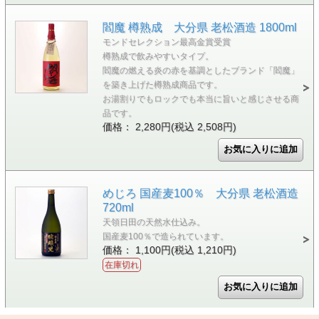
閻魔 樽熟成 大分県 老松酒造 1800ml
モンドセレクション最高金賞受賞
樽熟成で飲みやすいタイプ。
閻魔の燃える炎の赤を基調としたブランド「閻魔」
を築き上げた樽熟成商品です。
お湯割りでもロックでも本当に旨いと感じさせる商
品です。
価格： 2,280円(税込 2,508円)
めじろ 国産麦100％ 大分県 老松酒造
720ml
天領日田の天然水仕込み。
国産麦100％で造られています。
価格： 1,100円(税込 1,210円)
在庫切れ