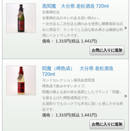
黒閻魔 大分県 老松酒造 720ml
全量麹仕込
全量麹仕込のキレのある深い味わい。
一次仕込も二次仕込も麹のみを使用し醗酵蒸留を試
みた商品で、スッキリと上品な飲み易さは繊細な料
理にベストマッチです。
価格： 1,310円(税込 1,441円)
閻魔（樽熟成） 大分県 老松酒造
720ml
モンドセレクション最高金賞受賞
樽熟成で飲みやすいタイプ。
閻魔の燃える炎の赤を基調としたブランド「閻魔」
を築き上げた樽熟成商品です。
お湯割りでもロックでも本当に旨いと感じさせる商
品です。
価格： 1,310円(税込 1,441円)