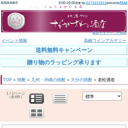
Mail
9:00-20:00
0273231621
群馬県高崎市
営業 TEL:
(9:00-18:00)
--- ソムリエがいる店 ---
最近チェックした商品
イベント情報
高崎ワインアカデミー
送料無料キャンペーン
贈り物のラッピング承ります
TOP
焼酎
九州・沖縄の焼酎
大分の焼酎
老松酒造
>
>
>
>
1 / 1ページ
（全4件）