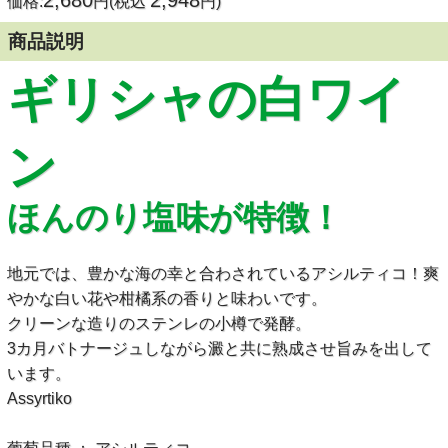
2,680
2,948
価格:
円(税込
円)
商品説明
ギリシャの白ワイ
ン
ほんのり塩味が特徴！
地元では、豊かな海の幸と合わされているアシルティコ！爽
やかな白い花や柑橘系の香りと味わいです。
クリーンな造りのステンレの小樽で発酵。
3カ月バトナージュしながら澱と共に熟成させ旨みを出して
います。
Assyrtiko