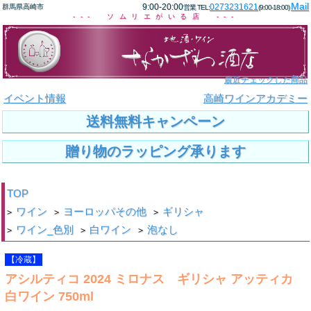
Mail
9:00-20:00
0273231621
群馬県高崎市
営業 TEL:
(9:00-18:00)
--- ソムリエがいる店 ---
最近チェックした商品
イベント情報
高崎ワインアカデミー
送料無料キャンペーン
贈り物のラッピング承ります
TOP
ワイン
ヨーロッパその他
ギリシャ
>
>
>
ワイン_色別
白ワイン
泡なし
>
>
>
【冷蔵】
アシルティコ 2024 ミロナス ギリシャ アッティカ
白ワイン 750ml