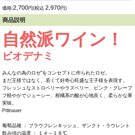
2,700
2,970
価格:
円(税込
円)
商品説明
自然派ワイン！
ビオデナミ
みんなの為のロゼ”をコンセプトに作られたロゼ。
まだ王様ではなく、若くて好奇心旺盛な王子様を表現す。
フレッシュなストロベリーやラズベリー、ピンク・グレープ
フ軽やかでジューシー、柑橘系の酸が心地良く、柔らかな果
実味。
Pittnauer
葡萄品種 ： ブラウフレンキッシュ、ザンクト・ラウレント
飲み頃の温度 ： １４～１８℃