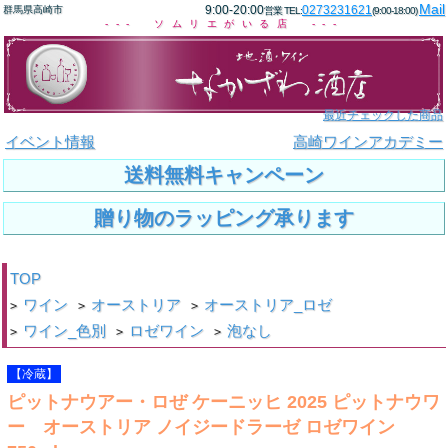
Mail
9:00-20:00
0273231621
群馬県高崎市
営業 TEL:
(9:00-18:00)
--- ソムリエがいる店 ---
最近チェックした商品
イベント情報
高崎ワインアカデミー
送料無料キャンペーン
贈り物のラッピング承ります
TOP
ワイン
オーストリア
オーストリア_ロゼ
>
>
>
ワイン_色別
ロゼワイン
泡なし
>
>
>
【冷蔵】
ピットナウアー・ロぜ ケーニッヒ 2025 ピットナウワ
ー オーストリア ノイジードラーゼ ロゼワイン