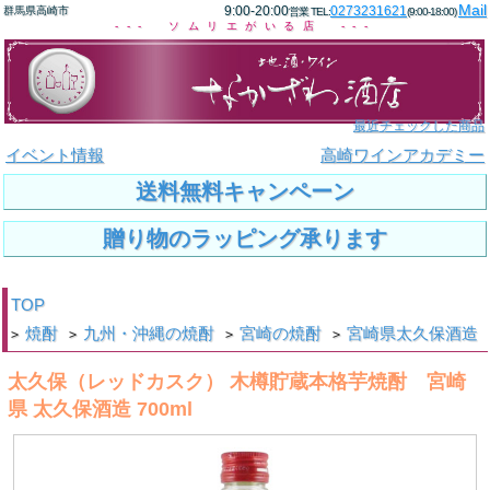
Mail
9:00-20:00
0273231621
群馬県高崎市
営業 TEL:
(9:00-18:00)
--- ソムリエがいる店 ---
最近チェックした商品
イベント情報
高崎ワインアカデミー
送料無料キャンペーン
贈り物のラッピング承ります
TOP
焼酎
九州・沖縄の焼酎
宮崎の焼酎
宮崎県太久保酒造
>
>
>
>
太久保（レッドカスク） 木樽貯蔵本格芋焼酎 宮崎
県 太久保酒造 700ml