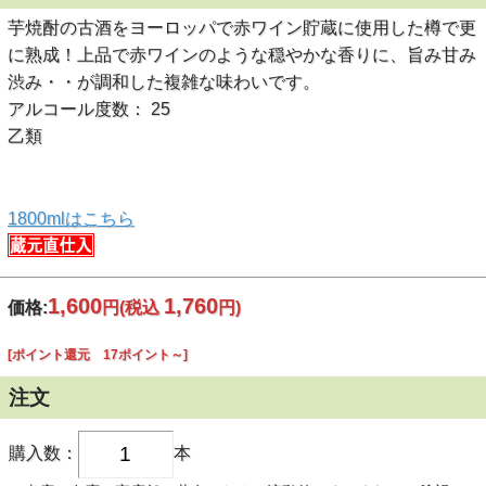
芋焼酎の古酒をヨーロッパで赤ワイン貯蔵に使用した樽で更
に熟成！上品で赤ワインのような穏やかな香りに、旨み甘み
渋み・・が調和した複雑な味わいです。
アルコール度数： 25
乙類
1800mlはこちら
1,600
1,760
価格:
円
(税込
円)
[ポイント還元 17ポイント～]
注文
購入数：
本