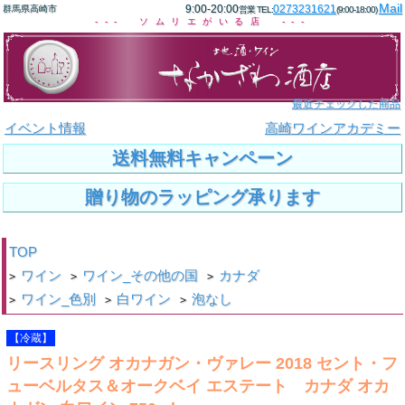
Mail
9:00-20:00
0273231621
群馬県高崎市
営業 TEL:
(9:00-18:00)
--- ソムリエがいる店 ---
最近チェックした商品
イベント情報
高崎ワインアカデミー
送料無料キャンペーン
贈り物のラッピング承ります
TOP
ワイン
ワイン_その他の国
カナダ
>
>
>
ワイン_色別
白ワイン
泡なし
>
>
>
【冷蔵】
リースリング オカナガン・ヴァレー 2018 セント・フ
ューベルタス＆オークベイ エステート カナダ オカ