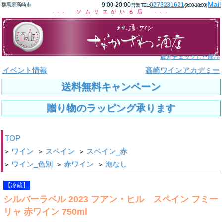
Mail
9:00-20:00
0273231621
群馬県高崎市
営業 TEL:
(9:00-18:00)
--- ソムリエがいる店 ---
最近チェックした商品
イベント情報
高崎ワインアカデミー
送料無料キャンペーン
贈り物のラッピング承ります
TOP
ワイン
スペイン
スペイン_赤
>
>
>
ワイン_色別
赤ワイン
泡なし
>
>
>
【冷蔵】
シルバーラベル 2023 フアン・ヒル スペイン フミー
リャ 赤ワイン 750ml