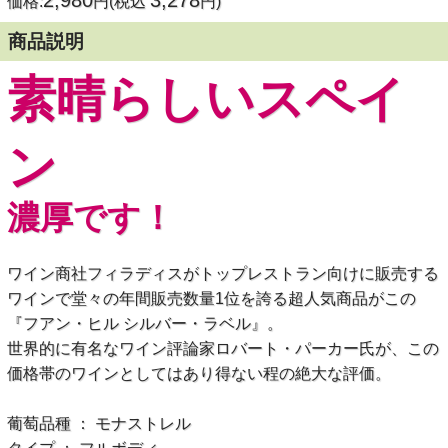
2,980
3,278
価格:
円(税込
円)
商品説明
素晴らしいスペイ
ン
濃厚です！
ワイン商社フィラディスがトップレストラン向けに販売する
ワインで堂々の年間販売数量1位を誇る超人気商品がこの
『フアン・ヒル シルバー・ラベル』。
世界的に有名なワイン評論家ロバート・パーカー氏が、この
価格帯のワインとしてはあり得ない程の絶大な評価。
葡萄品種 ： モナストレル