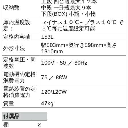
上段 四合瓶最大１２本
収納数
中段 一升瓶最大９本
下段(BOX) 小瓶・小物
庫内温度設
マイナス１０℃～プラス１０℃ で
定：
５℃毎に温度設定可能
定格内容積
153L
幅503mm×奥行き598mm×高さ
外形寸法
1310mm
定格電圧・周
100V・50 ／ 60Hz
波数
電動機の定格
76 ／ 88W
消費電力
電熱装置の定
120/120W
格消費電力
質量
47kg
付属品
棚
2