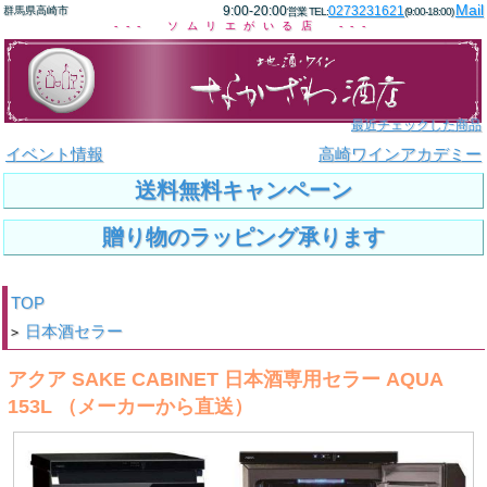
Mail
9:00-20:00
0273231621
群馬県高崎市
営業 TEL:
(9:00-18:00)
--- ソムリエがいる店 ---
最近チェックした商品
イベント情報
高崎ワインアカデミー
送料無料キャンペーン
贈り物のラッピング承ります
TOP
日本酒セラー
>
アクア SAKE CABINET 日本酒専用セラー AQUA
153L （メーカーから直送）