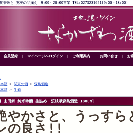
と 充実の品揃え 9:00～20:00営業 TEL:0273231621(9:00～18:00)
｜
会員登録
｜
マイページへログイン
｜
ご利用案内
｜
お問い合せ
｜
お
E
日本酒
>
関東の酒
>
森島酒造
日本酒
>
生酒
嶋 山田錦 純米吟醸 生詰め 茨城県森島酒造 1800ml
艶やかさと、うっすら
レの良さ!!