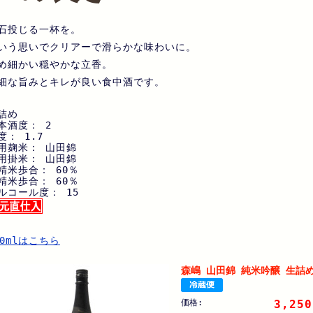
石投じる一杯を。
いう思いでクリアーで滑らかな味わいに。
め細かい穏やかな立香。
細な旨みとキレが良い食中酒です。
詰め
本酒度： 2
度： 1.7
用麹米： 山田錦
用掛米： 山田錦
精米歩合： 60％
精米歩合： 60％
ルコール度： 15
20mlはこちら
森嶋 山田錦 純米吟醸 生詰め
価格:
3,250