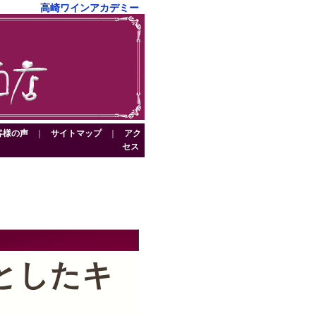
高崎ワインアカデミー
客様の声
｜
サイトマップ
｜
アク
セス
としたキ