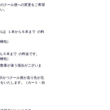
便のクール便への変更をご希望
さい。
８Lは １本から６本まで の料
→２梱包）
から５本まで の料金です。
→２梱包）
入る数量が違う場合がございま
表示かつクール便か送り先が北
算をいたします。（カート・自