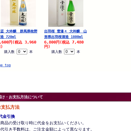
大盃 大吟醸 群馬県牧野
出羽桜 雪漫々 大吟醸 山
造 720ml
形県出羽桜酒造 1800ml
,600
3,960
6,800
7,480
円
(税込
円
(税込
)
円)
購入数
本
購入数
本
ge top
届け・お支払方法について
お支払方法
代金引換
商品の受け取り時に代金をお支払いください。
代引き手数料は、ご注文金額によって異なります。