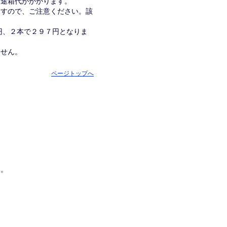
別途箱代がかかります。
ますので、ご注意ください。該
１円、２本で２９７円となりま
ません。
ページトップへ
い。