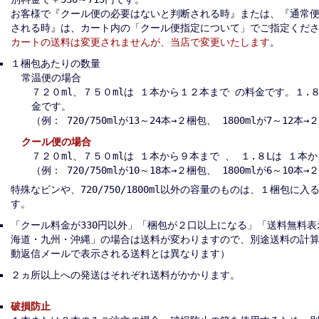
お客様で『クール便の必要はないと判断される時』または、『通常
される時』は、カート内の「クール便指定について」でご指定くだ
カートの送料は変更されませんが、当店で変更いたします
。
１梱包あたりの数量
常温便の場合
７２０ml、７５０mlは １本から１２本まで の料金です。１.
金です。
（例： 720/750mlが13～24本→２梱包、 1800mlが7～12本
クール便の場合
７２０ml、７５０mlは １本から９本まで 、 １.８Lは １本
（例： 720/750mlが10～18本→２梱包、 1800mlが6～10本
特殊なビンや、720/750/1800ml以外の容量のものは、１梱包に
す。
「クール料金が330円以外」「梱包が２口以上になる」「送料無料
海道・九州・沖縄」の場合は送料が変わりますので、別途送料の計
動返信メールで表示される送料とは異なります）
２ヵ所以上への発送はそれぞれ送料がかかります。
破損防止