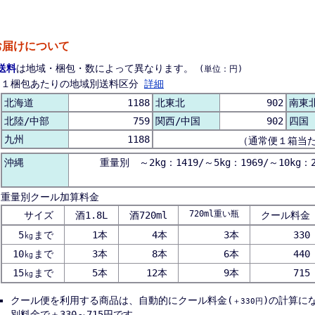
お届けについて
送料
は地域・梱包・数によって異なります。
(単位：円)
１梱包あたりの地域別送料区分
詳細
北海道
1188
北東北
902
南東
北陸/中部
759
関西/中国
902
四国
九州
1188
（通常便１箱当
沖縄
重量別 ～2kg：1419/～5kg：1969/～10kg：2
重量別クール加算料金
720ml重い瓶
サイズ
酒1.8L
酒720ml
クール料金
5㎏まで
1本
4本
3本
330
10㎏まで
3本
8本
6本
440
15㎏まで
5本
12本
9本
715
クール便を利用する商品は、自動的にクール料金(
)の計算に
＋330円
別料金で＋330～715円です。