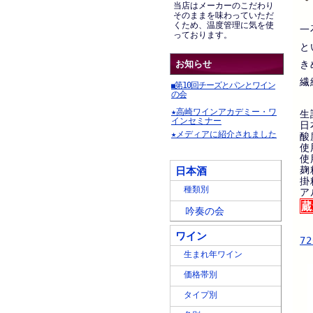
当店はメーカーのこだわり
そのままを味わっていただ
くため、温度管理に気を使
一
っております。
と
お知らせ
き
繊
第10回チーズとパンとワイン
■
の会
★高崎ワインアカデミー・ワ
生
インセミナー
日
★メディアに紹介されました
酸
使
使
麹
日本酒
掛
種類別
ア
吟奏の会
ワイン
7
生まれ年ワイン
価格帯別
タイプ別