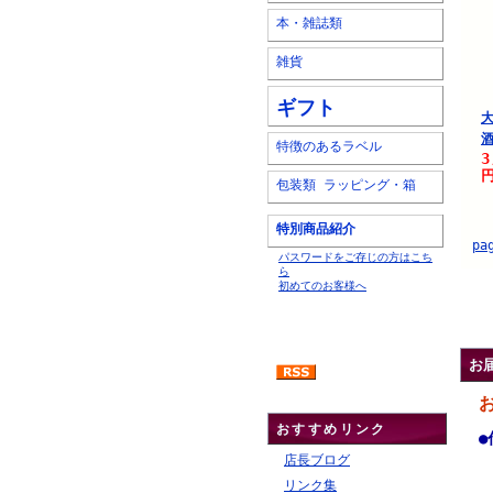
本・雑誌類
雑貨
ギフト
酒
特徴のあるラベル
3
円
包装類 ラッピング・箱
特別商品紹介
pa
パスワードをご存じの方はこち
ら
初めてのお客様へ
.
お
おすすめリンク
●
店長ブログ
リンク集