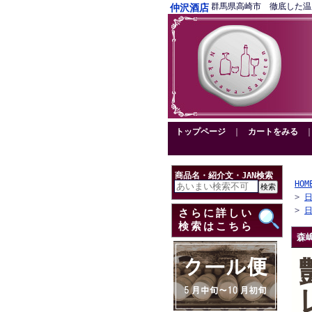
群馬県高崎市 徹底した温度管理
仲沢酒店
トップページ
｜
カートをみる
商品名・紹介文・JAN検索
HOM
>
>
さらに詳しい
検索はこちら
森