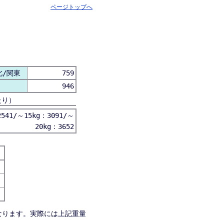
ページトップへ
北/関東
759
946
たり）
541/～15kg：3091/～
20kg：3652
なります。実際には上記重量