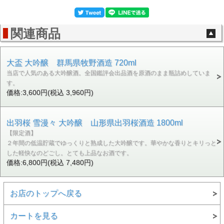
関連商品
大盃 大吟醸 群馬県牧野酒造 720ml
当店で人気のある大吟醸酒。全国鑑評会出品酒を原酒のまま瓶詰めしていま
す。
価格:3,600円(税込 3,960円)
出羽桜 雪漫々 大吟醸 山形県出羽桜酒造 1800ml
【限定酒】
２年間の低温貯蔵でゆっくりと熟成した大吟醸です。華やかな香りとキリっと
した軽快なのどごし。とても上品なお酒です。
価格:6,800円(税込 7,480円)
お店のトップへ戻る
カートを見る