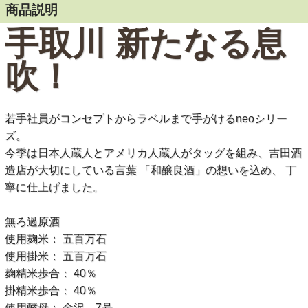
商品説明
手取川 新たなる息
吹！
若手社員がコンセプトからラベルまで手がけるneoシリー
ズ。
今季は日本人蔵人とアメリカ人蔵人がタッグを組み、吉田酒
造店が大切にしている言葉 「和醸良酒」の想いを込め、 丁
寧に仕上げました。
無ろ過原酒
使用麹米： 五百万石
使用掛米： 五百万石
麹精米歩合： 40％
掛精米歩合： 40％
使用酵母： 金沢、7号