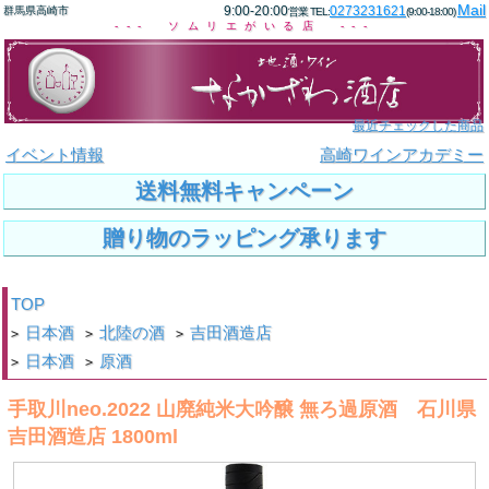
Mail
9:00-20:00
0273231621
群馬県高崎市
営業 TEL:
(9:00-18:00)
--- ソムリエがいる店 ---
最近チェックした商品
イベント情報
高崎ワインアカデミー
送料無料キャンペーン
贈り物のラッピング承ります
TOP
日本酒
北陸の酒
吉田酒造店
>
>
>
日本酒
原酒
>
>
手取川neo.2022 山廃純米大吟醸 無ろ過原酒 石川県
吉田酒造店 1800ml