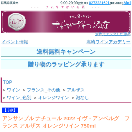
Mail
9:00-20:00
0273231621
群馬県高崎市
営業 TEL:
(9:00-18:00)
--- ソムリエがいる店 ---
最近チェックした商品
イベント情報
高崎ワインアカデミー
送料無料キャンペーン
贈り物のラッピング承ります
TOP
ワイン
フランス_その他
アルザス
>
>
>
ワイン_色別
オレンジワイン
泡なし
>
>
>
【冷蔵】
アンサンブル ナチュール 2022 イヴ・アンベルグ フ
ランス アルザス オレンジワイン 750ml