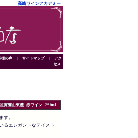
高崎ワインアカデミー
客様の声
｜
サイトマップ
｜
アク
セス
賀蘭山東麓 赤ワイン 750ml
ます。
いるエレガントなテイスト