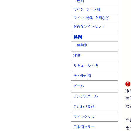
色別
ワイン シーン別
ワイン_特集_企画など
お得なワインセット
焼酎
種類別
洋酒
リキュール・他
その他の酒
ビール
冷
ノンアルコール
美
た
こだわり食品
ワイングッズ
当
日本酒セラー
を