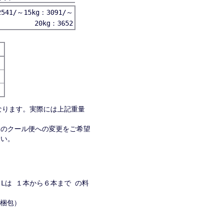
541/～15kg：3091/～
20kg：3652
なります。実際には上記重量
便のクール便への変更をご希望
さい。
８Lは １本から６本まで の料
→２梱包）