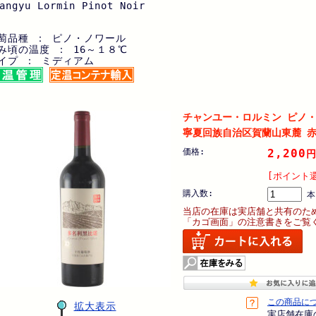
angyu Lormin Pinot Noir
萄品種 ： ピノ・ノワール
み頃の温度 ： 16～１８℃
イプ ： ミディアム
チャンユー・ロルミン ピノ・
寧夏回族自治区賀蘭山東麓 赤ワ
価格:
2,200
[ポイント還
購入数:
本
当店の在庫は実店舗と共有のた
「カゴ画面」の注意書きをご覧
この商品に
拡大表示
実店舗在庫