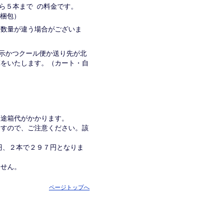
から５本まで の料金です。
→２梱包）
入る数量が違う場合がございま
表示かつクール便か送り先が北
算をいたします。（カート・自
別途箱代がかかります。
ますので、ご注意ください。該
１円、２本で２９７円となりま
ません。
ページトップへ