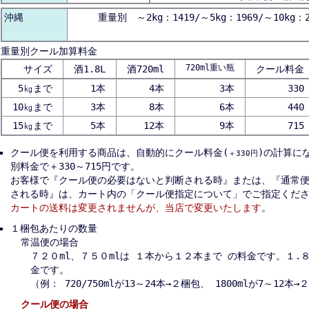
沖縄
重量別 ～2kg：1419/～5kg：1969/～10kg：2
重量別クール加算料金
720ml重い瓶
サイズ
酒1.8L
酒720ml
クール料金
5㎏まで
1本
4本
3本
330
10㎏まで
3本
8本
6本
440
15㎏まで
5本
12本
9本
715
クール便を利用する商品は、自動的にクール料金(
)の計算に
＋330円
別料金で＋330～715円です。
お客様で『クール便の必要はないと判断される時』または、『通常
される時』は、カート内の「クール便指定について」でご指定くだ
カートの送料は変更されませんが、当店で変更いたします
。
１梱包あたりの数量
常温便の場合
７２０ml、７５０mlは １本から１２本まで の料金です。１.
金です。
（例： 720/750mlが13～24本→２梱包、 1800mlが7～12本
クール便の場合