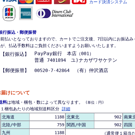
銀行振込・郵便振替
前払いとなっておりますので、カートでご注文後、7日以内にお振込み
が、払込手数料はご負担くださいますようお願いいたします。
PayPay銀行 本店
（001）
【銀行振込】
普通
ユ)ナカザワサケテン
7401894
【郵便振替】
（有）仲沢酒店
00520-7-42864
お届けについて
送料
は地域・梱包・数によって異なります。
(単位：円)
１梱包あたりの地域別送料区分
詳細
北海道
1188
北東北
902
南東
北陸/中部
759
関西/中国
902
四国
九州
1188
（通常便１箱当