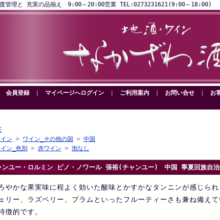
と 充実の品揃え 9:00～20:00営業 TEL:0273231621(9:00～18:00)
｜
会員登録
｜
マイページへログイン
｜
ご利用案内
｜
お問い合せ
｜
お
E
ワイン
>
ワイン_その他の国
>
中国
ワイン_色別
>
赤ワイン
>
泡なし
ャンユー・ロルミン ピノ・ノワール 張裕(チャンユー) 中国 寧夏回族自治区
ろやかな果実味に程よく効いた酸味とかすかなタンニンが感じられ
ェリー、ラズベリー、プラムといったフルーティーさも兼ね備えて
特徴的です。