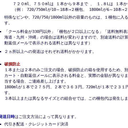
７２０ml、７５０mlは １本から９本まで 、 １.８Lは １本
（例： 720/750mlが10～18本→２梱包、 1800mlが6～10本
特殊なビンや、720/750/1800ml以外の容量のものは、１梱包に
す。
「クール料金が330円以外」「梱包が２口以上になる」「送料無料
海道・九州・沖縄」の場合は送料が変わりますので、別途送料の計
動返信メールで表示される送料とは異なります）
２ヵ所以上への発送はそれぞれ送料がかかります。
破損防止
１本または２本のみご注文の場合、破損防止の箱を使用するため、
カート・自動返信メールに表示される料金と、実際の金額が異なり
当する場合、ご連絡差し上げます。
1800mlが１本で２７５円、２本で３６３円。720mlが１本で２３
す。
３本以上または異なるサイズとの組合せでは、この梱包代は発生し
発送日時
はご注文方法によって異なります。
代引き配送・クレジットカード決済