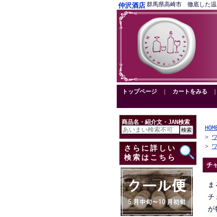
群馬県高崎市 徹底した温度管理
仲沢酒店
トップページ
｜
カートをみる
商品名・紹介文・JAN検索
HOM
>
>
さらに詳しい
検索はこちら
チ
ま
チ
が