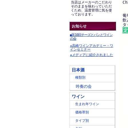
Ch
当店はメーカーのこだわり
そのままを味わっていただ
くため、温度管理に気を使
っております。
葡
飲
タ
お知らせ
第10回チーズとパンとワイン
■
の会
★高崎ワインアカデミー・ワ
インセミナー
★メディアに紹介されました
日本酒
種類別
吟奏の会
ワイン
生まれ年ワイン
価格帯別
タイプ別