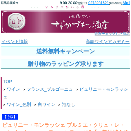
Mail
9:00-20:00
0273231621
群馬県高崎市
営業 TEL:
(9:00-18:00)
--- ソムリエがいる店 ---
最近チェックした商品
イベント情報
高崎ワインアカデミー
送料無料キャンペーン
贈り物のラッピング承ります
TOP
ワイン
フランス_ブルゴーニュ
ピュリニー・モンラッシ
>
>
>
ェ
ワイン_色別
白ワイン
泡なし
>
>
>
【冷蔵】
ピュリニー・モンラッシェ プルミエ・クリュ・レ・