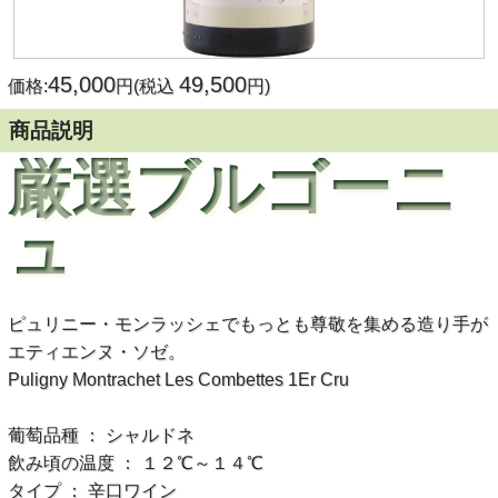
45,000
49,500
価格:
円(税込
円)
商品説明
厳選ブルゴーニ
ュ
ピュリニー・モンラッシェでもっとも尊敬を集める造り手が
エティエンヌ・ソゼ。
Puligny Montrachet Les Combettes 1Er Cru
葡萄品種 ： シャルドネ
飲み頃の温度 ： １２℃～１４℃
タイプ ： 辛口ワイン