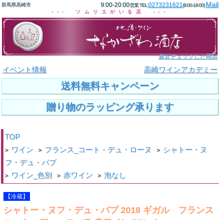
Mail
9:00-20:00
0273231621
群馬県高崎市
営業 TEL:
(9:00-18:00)
--- ソムリエがいる店 ---
最近チェックした商品
イベント情報
高崎ワインアカデミー
送料無料キャンペーン
贈り物のラッピング承ります
TOP
ワイン
フランス_コート・デュ・ローヌ
シャトー・ヌ
>
>
>
フ・デュ・パプ
ワイン_色別
赤ワイン
泡なし
>
>
>
【冷蔵】
シャトー・ヌフ・デュ・パプ 2018 ギガル フランス