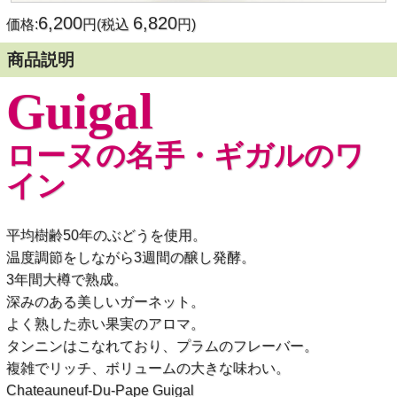
6,200
6,820
価格:
円(税込
円)
商品説明
Guigal
ローヌの名手・ギガルのワ
イン
平均樹齢50年のぶどうを使用。
温度調節をしながら3週間の醸し発酵。
3年間大樽で熟成。
深みのある美しいガーネット。
よく熟した赤い果実のアロマ。
タンニンはこなれており、プラムのフレーバー。
複雑でリッチ、ボリュームの大きな味わい。
Chateauneuf-Du-Pape Guigal