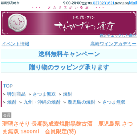
Mail
9:00-20:00
0273231621
群馬県高崎市
営業 TEL:
(9:00-18:00)
--- ソムリエがいる店 ---
最近チェックした商品
イベント情報
高崎ワインアカデミー
送料無料キャンペーン
贈り物のラッピング承ります
TOP
特別商品
さつま無双
焼酎
>
>
>
焼酎
九州・沖縄の焼酎
鹿児島の焼酎
さつま無双
>
>
>
>
会員
瑠璃さそり 長期熟成麦焼酎黒麹古酒 鹿児島県 さつ
ま無双 1800ml 会員限定(特)