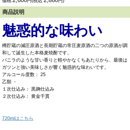
2,600
2,860
価格:
円(税込
円)
商品説明
魅惑的な味わい
樽貯蔵の減圧原酒と長期貯蔵の常圧麦原酒の二つの原酒が調
和して誕生した本格麦焼酎です。
バニラのような甘い香りと軽やかなくちあたりから、最後は
ガツンと強い美味しさが響く魅惑的な味わいです。
アルコール度数： 25
乙類 ・
１次仕込み： 黒麹仕込み
２次仕込み： 黄金千貫
720mlはこちら