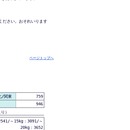
ください。おそれいります
ページトップへ
北/関東
759
946
たり）
541/～15kg：3091/～
20kg：3652