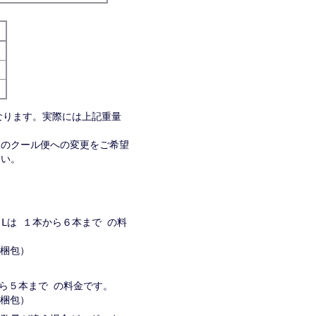
なります。実際には上記重量
便のクール便への変更をご希望
さい。
８Lは １本から６本まで の料
→２梱包）
から５本まで の料金です。
→２梱包）