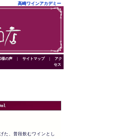
高崎ワインアカデミー
客様の声
｜
サイトマップ
｜
アク
セス
ml
げた、普段飲むワインとし