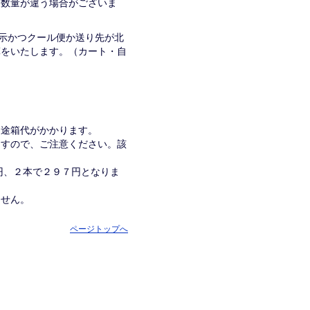
入る数量が違う場合がございま
表示かつクール便か送り先が北
算をいたします。（カート・自
別途箱代がかかります。
ますので、ご注意ください。該
１円、２本で２９７円となりま
ません。
ページトップへ