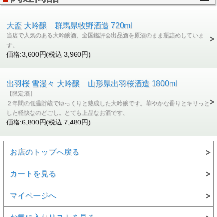
大盃 大吟醸 群馬県牧野酒造 720ml
当店で人気のある大吟醸酒。全国鑑評会出品酒を原酒のまま瓶詰めしていま
す。
価格:3,600円(税込 3,960円)
出羽桜 雪漫々 大吟醸 山形県出羽桜酒造 1800ml
【限定酒】
２年間の低温貯蔵でゆっくりと熟成した大吟醸です。華やかな香りとキリっと
した軽快なのどごし。とても上品なお酒です。
価格:6,800円(税込 7,480円)
お店のトップへ戻る
カートを見る
マイページへ