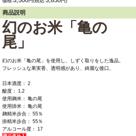
3,500
3,850
価格:
円(税込
円)
商品説明
幻のお米「亀の
尾」
幻のお米「亀の尾」を使用し、しずく取りをした逸品。
フレッシュな果実香、透明感があり、綺麗な後口。
日本酒度： 2
酸度： 1.2
使用麹米： 亀の尾
使用掛米： 亀の尾
麹精米歩合： 55％
掛精米歩合： 55％
アルコール度： 17