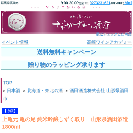
Mail
9:00-20:00
0273231621
群馬県高崎市
営業 TEL:
(9:00-18:00)
--- ソムリエがいる店 ---
最近チェックした商品
イベント情報
高崎ワインアカデミー
送料無料キャンペーン
贈り物のラッピング承ります
TOP
日本酒
北海道・東北の酒
酒田酒造株式会社 山形県酒田
>
>
>
市
【冷蔵】
上亀元 亀の尾 純米吟醸しずく取り 山形県酒田酒造
1800ml