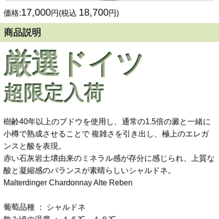
17,000
18,700
価格:
円(税込
円)
商品説明
厳選ドイツ
超限定入荷
樹齢40年以上のブドウを使用し、通常の1.5倍の澱と一緒に
小樽で熟成させることで 複雑さを引き出し、極上のエレガ
ンスと酸を表現。
赤い石灰岩土壌由来のミネラル感が存分に感じられ、上質な
酸と凝縮感のバランスが素晴らしいシャルドネ。
Malterdinger Chardonnay Alte Reben
葡萄品種 ： シャルドネ