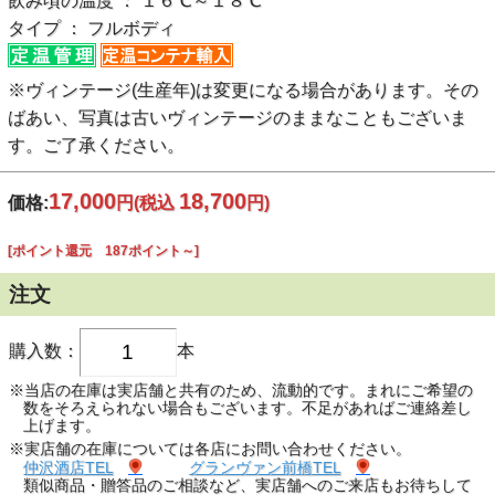
飲み頃の温度 ： １６℃～１８℃
タイプ ： フルボディ
※ヴィンテージ(生産年)は変更になる場合があります。その
ばあい、写真は古いヴィンテージのままなこともございま
す。ご了承ください。
17,000
18,700
価格:
円
(税込
円)
[ポイント還元 187ポイント～]
注文
購入数：
本
※当店の在庫は実店舗と共有のため、流動的です。まれにご希望の
数をそろえられない場合もございます。不足があればご連絡差し
上げます。
※実店舗の在庫については各店にお問い合わせください。
仲沢酒店TEL
グランヴァン前橋TEL
類似商品・贈答品のご相談など、実店舗へのご来店もお待ちして