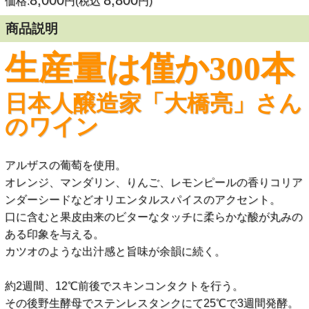
8,000
8,800
価格:
円(税込
円)
商品説明
生産量は僅か300本
日本人醸造家「大橋亮」さん
のワイン
アルザスの葡萄を使用。
オレンジ、マンダリン、りんご、レモンピールの香りコリア
ンダーシードなどオリエンタルスパイスのアクセント。
口に含むと果皮由来のビターなタッチに柔らかな酸が丸みの
ある印象を与える。
カツオのような出汁感と旨味が余韻に続く。
約2週間、12℃前後でスキンコンタクトを行う。
その後野生酵母でステンレスタンクにて25℃で3週間発酵。