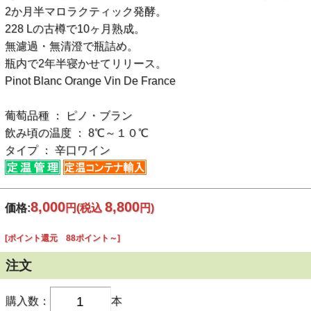
2か月半マロラクティック発酵。
228 Lの古樽で10ヶ月熟成。
無濾過・無清澄で瓶詰め。
瓶内で2年半寝かせてリリース。
Pinot Blanc Orange Vin De France
葡萄品種 ： ピノ・ブラン
飲み頃の温度 ： 8℃～１０℃
タイプ ： 辛口ワイン
8,000
8,800
価格:
円
(税込
円)
[ポイント還元 88ポイント～]
注文
購入数：
本