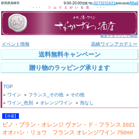
Mail
9:00-20:00
0273231621
群馬県高崎市
営業 TEL:
(9:00-18:00)
--- ソムリエがいる店 ---
最近チェックした商品
イベント情報
高崎ワインアカデミー
送料無料キャンペーン
贈り物のラッピング承ります
TOP
ワイン
フランス_その他
その他
>
>
>
ワイン_色別
オレンジワイン
泡なし
>
>
>
【冷蔵】
ピノ・ブラン・オレンジ ヴァン・ド・フランス 2021
オオハシ・リョウ フランス オレンジワイン 750ml