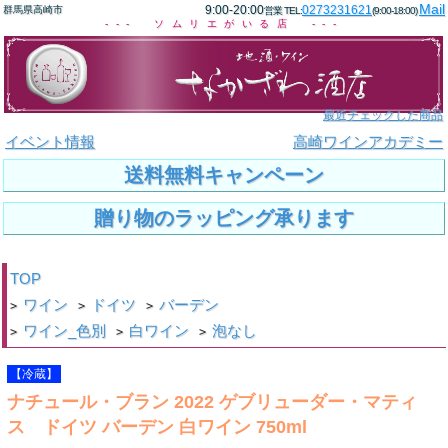
Mail
9:00-20:00
0273231621
群馬県高崎市
営業 TEL:
(9:00-18:00)
--- ソムリエがいる店 ---
最近チェックした商品
イベント情報
高崎ワインアカデミー
送料無料キャンペーン
贈り物のラッピング承ります
TOP
ワイン
ドイツ
バーデン
>
>
>
ワイン_色別
白ワイン
泡なし
>
>
>
【冷蔵】
ナチュール・ブラン 2022 ゲブリューダー・マティ
ス ドイツ バーデン 白ワイン 750ml