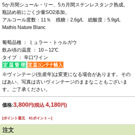
5か月間シュール・リー、5カ月間ステンレスタンク熟成。
瓶詰め前にごく少量SO2添加。
アルコール度数：11％ 残糖：2.6g/L 総酸度：5.9g/L
Mathis Nature Blanc
葡萄品種 ： ミュラー・トゥルガウ
飲み頃の温度 ： 10～12℃
タイプ ： 辛口ワイン
※ヴィンテージ(生産年)は変更になる場合があります。その
ばあい、写真は古いヴィンテージのままなこともございま
す。ご了承ください。
3,800
4,180
価格:
円
(税込
円)
[ポイント還元 41ポイント～]
注文